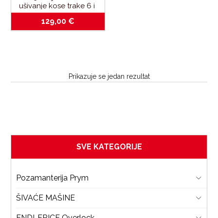
ušivanje kose trake 6 i 
12mm-brother 
129,00
€
cv3440_cv3550
Prikazuje se jedan rezultat
SVE KATEGORIJE
Pozamanterija Prym
ŠIVAĆE MAŠINE
ENDLERICE Overlock