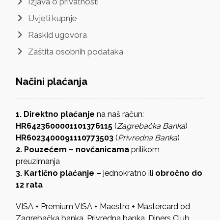
Izjava o privatnosti
Uvjeti kupnje
Raskid ugovora
Zaštita osobnih podataka
Načini plaćanja
1. Direktno plaćanje
na naš račun:
HR6423600001101376115
(
Zagrebačka Banka
)
HR6023400091110773503
(
Privredna Banka
)
2. Pouzećem – novčanicama
prilikom
preuzimanja
3. Kartično plaćanje –
jednokratno ili
obročno do
12 rata
VISA + Premium VISA + Maestro + Mastercard od
Zagrebačka banka, Privredna banka, Diners Club,