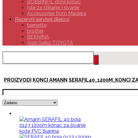
BOBBINFIL donji konac
Igle za štikanje i šivanje
Accessories from Madeira
Rezervni servisni dijelovi
bernette
brother
BERNINA
Aisin Seiko TOYOTA
PROIZVODI
KONCI AMANN
SERAFIL40_1200M_KONCI Z