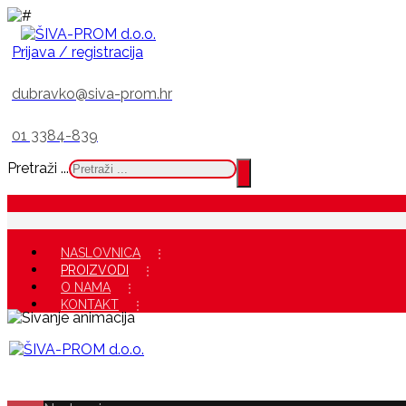
Prijava / registracija
dubravko@siva-prom.hr
01 3384-839
Pretraži ...
NASLOVNICA
PROIZVODI
O NAMA
KONTAKT