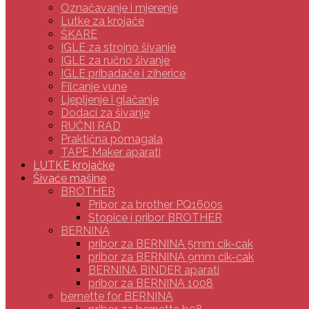
Označavanje i mjerenje
Lutke za krojače
ŠKARE
IGLE za strojno šivanje
IGLE za ručno šivanje
IGLE pribadače i ziherice
Filcanje vune
Ljepljenje i glačanje
Dodaci za šivanje
RUČNI RAD
Praktična pomagala
TAPE Maker aparati
LUTKE krojačke
Šivaće mašine
BROTHER
Pribor za brother PQ1600s
Stopice i pribor BROTHER
BERNINA
pribor za BERNINA 5mm cik-cak
pribor za BERNINA 9mm cik-cak
BERNINA BINDER aparati
pribor za BERNINA 1008
bernette for BERNINA