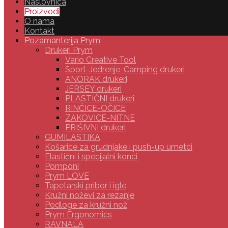
Naslovnica
Proizvodi
O nama
Kontakt
Pozamanterija Prym
Drukeri Prym
Vario Creative Tool
Sport-Jedrenje-Camping drukeri
ANORAK drukeri
JERSEY drukeri
PLASTIČNI drukeri
RINČICE-OČICE
ZAKOVICE-NITNE
PRIŠIVNI drukeri
GUMILASTIKA
Košarice za grudnjake i push-up umetci
Elastični i specijalni konci
Pomponi
Prym LOVE
Tapetarski pribor i igle
Kružni noževi za rezanje
Podloge za kružni nož
Prym Ergonomics
RAVNALA