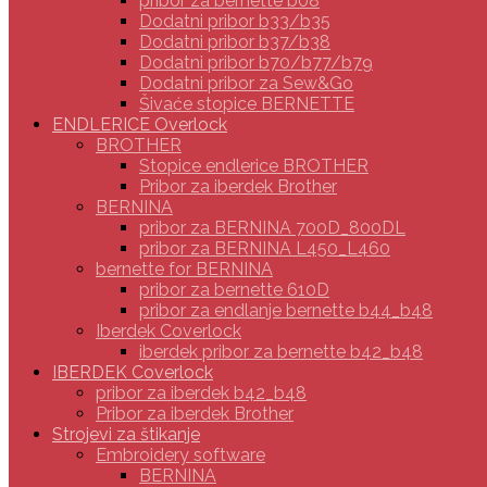
pribor za bernette b08
Dodatni pribor b33/b35
Dodatni pribor b37/b38
Dodatni pribor b70/b77/b79
Dodatni pribor za Sew&Go
Šivaće stopice BERNETTE
ENDLERICE Overlock
BROTHER
Stopice endlerice BROTHER
Pribor za iberdek Brother
BERNINA
pribor za BERNINA 700D_800DL
pribor za BERNINA L450_L460
bernette for BERNINA
pribor za bernette 610D
pribor za endlanje bernette b44_b48
Iberdek Coverlock
iberdek pribor za bernette b42_b48
IBERDEK Coverlock
pribor za iberdek b42_b48
Pribor za iberdek Brother
Strojevi za štikanje
Embroidery software
BERNINA