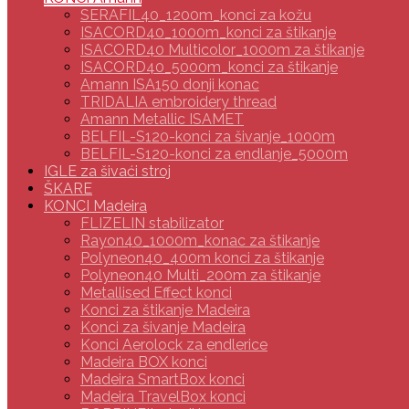
SERAFIL40_1200m_konci za kožu
ISACORD40_1000m_konci za štikanje
ISACORD40 Multicolor_1000m za štikanje
ISACORD40_5000m_konci za štikanje
Amann ISA150 donji konac
TRIDALIA embroidery thread
Amann Metallic ISAMET
BELFIL-S120-konci za šivanje_1000m
BELFIL-S120-konci za endlanje_5000m
IGLE za šivaći stroj
ŠKARE
KONCI Madeira
FLIZELIN stabilizator
Rayon40_1000m_konac za štikanje
Polyneon40_400m konci za štikanje
Polyneon40 Multi_200m za štikanje
Metallised Effect konci
Konci za štikanje Madeira
Konci za šivanje Madeira
Konci Aerolock za endlerice
Madeira BOX konci
Madeira SmartBox konci
Madeira TravelBox konci