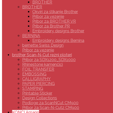
BROTHER
BROTHER
Okviri za štikanje Brother
Pribor za vezenje
Pribor za BROTHER VR
Pribor za Brother PR
Embroidery designs Brother
BERNINA
Embroidery designs Bernina
bernette Swiss Design
Pribor za vezenje
brother Scan-N-Cut rezni ploteri
Pribor za SDX1200_SDX1000
Rhinestone kamenčići
FOIL TRANSFER
EMBOSSING
CALLIGRAPHY
PAPER PIERCING
STAMPING
Printable Sticker
Design Collections
Podloge za ScanNCut CM900
Pribor za Scan-N-Cut2 CM900
KONCI Amann