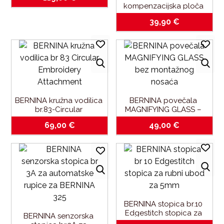
kompenzacijska ploča 
za šivanje rupica-za 
39,90
€
stopicu br.3A
BERNINA kružna vodilica 
BERNINA povečala 
br.83-Circular 
MAGNIFYING GLASS – 
Embroidery Attachment
bez montažnog nosaća
69,00
€
49,00
€
BERNINA stopica br.10 
Edgestitch stopica za 
BERNINA senzorska 
rubni ubod-za 5mm