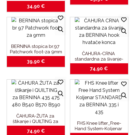
slobodno-ručno štikanje 
34,90
€
i štopanje
BERNINA stopica br.97 
Patchwork foot-za 9mm
ČAHURA-CRNA 
standardna za šivanje-
39,90
€
za BERNINA hook 
74,90
€
hvatače konca
ČAHURA-ŽUTA za 
štikanje i QUILTING za 
FHS Knee lifter_Free-
BERNINA 435-475-480-
Hand System-Koljenar 
74,90
€
B540_B570_B590
STANDARD za BERNINA 