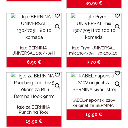
39,90
€
335 i 435
igle BERNINA 
igle Prym UNIVERSAL 
UNIVERSAL 130/705H 
mix 130/705H 70-100_10 
80_10 komada
komada
6,90
€
7,70
€
KABEL-naponski 220V 
original za BERNINA 
Igle za BERNINA 
šivaći stroj
Punching Tool 
19,90
€
br45_10kom_za RL i 
15,90
€
Bernina Hook 9mm