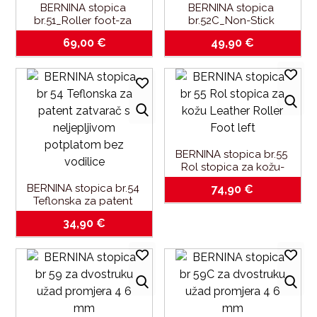
BERNINA stopica 
BERNINA stopica 
br.51_Roller foot-za 
br.52C_Non-Stick 
šivanje materijala koji se 
ZigZag Foot with sliding 
69,00
€
49,90
€
lijepe
sole 9mm
BERNINA stopica br.55 
Rol stopica za kožu-
Leather Roller Foot left
BERNINA stopica br.54 
74,90
€
Teflonska za patent 
zatvarač s neljepljivom 
34,90
€
potplatom-bez vodilice