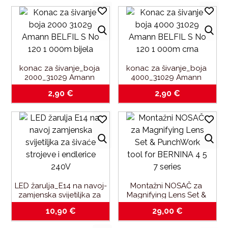
konac za šivanje_boja 
konac za šivanje_boja 
2000_31029 Amann 
4000_31029 Amann 
BELFIL-S 
BELFIL-S 
2,90
€
2,90
€
No.120_1.000m_bijela
No.120_1.000m_crna
LED žarulja_E14 na navoj-
Montažni NOSAČ za 
zamjenska svijetiljka za 
Magnifying Lens Set & 
šivaće strojeve i 
PunchWork tool for 
10,90
€
29,00
€
endlerice_240V
BERNINA 4-5-7 series