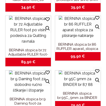
označavanje i ukrasne 
za lagane i srednje teške 
34,90
€
39,90
€
3D efekte
tkanine
BERNINA stopica br.86 
RUFFLER aparat_stopica 
BERNINA stopica br.72 
za plisiranje-nabiranje
Adjustable RULER foot-
99,90
€
po visini podesiva za 
89,90
€
Quilting ravnala
BERNINA stopica 
br.95C_9mm za BINDER 
BERNINA stopica br.9 
br.87_88
Darning foot-za 
29,90
€