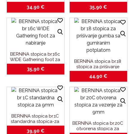
slobodno-ručno i strojno 
za nabiranje
34,90
€
35,90
€
vezenje
BERNINA stopica br.16c 
WIDE Gathering foot za 
BERNINA stopica br.18 
nabiranje
stopica za prišivanje 
35,90
€
gumba-sa gumiranim 
44,90
€
potplatom
BERNINA stopica br.1C 
standardna stopica-za 
BERNINA stopica br.20C 
9mm
otvorena stopica za 
39,90
€