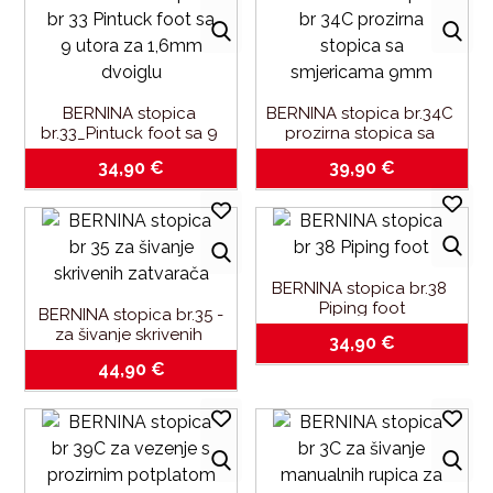
BERNINA stopica 
BERNINA stopica br.34C 
br.33_Pintuck foot sa 9 
prozirna stopica sa 
utora za 1,6mm dvoiglu
smjericama-9mm
34,90
€
39,90
€
BERNINA stopica br.38 
Piping foot
BERNINA stopica br.35 -
za šivanje skrivenih 
34,90
€
zatvarača
44,90
€