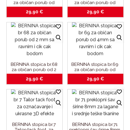
za običan porub od 
za običan porub od 
4mm sa ravnim bodom
6mm sa cik-cak bodom
29,90
€
29,90
€
BERNINA stopica br.68 
BERNINA stopica br.69 
za običan porub od 2 
za običan porub od 
mm sa ravnim i cik-cak 
4mm sa ravnim i cik-cak 
29,90
€
29,90
€
bodom
bodom
BERNINA stopica br.7 
BERNINA stopica br.71 
Tailor-tack foot_za 
preklopni šav širine 8mm 