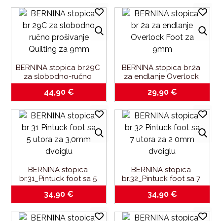
BERNINA stopica br.29C 
BERNINA stopica br.2a 
za slobodno-ručno 
za endlanje Overlock 
prošivanje Quilting-za 
Foot-za 9mm
44,90
€
29,90
€
9mm
BERNINA stopica 
BERNINA stopica 
br.31_Pintuck foot sa 5 
br.32_Pintuck foot sa 7 
utora za 3,0mm dvoiglu
utora za 2.0mm dvoiglu
34,90
€
34,90
€