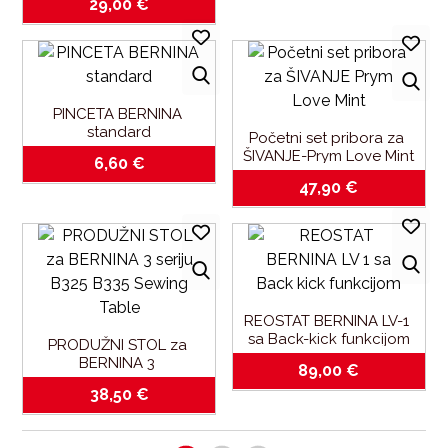
29,00
€
BERNINA aurora 430-
450-530-550-artista 640
PINCETA BERNINA 
standard
Početni set pribora za 
ŠIVANJE-Prym Love Mint
6,60
€
47,90
€
REOSTAT BERNINA LV-1 
sa Back-kick funkcijom
PRODUŽNI STOL za 
BERNINA 3 
89,00
€
seriju_B325_B335_Sewing
38,50
€
 Table