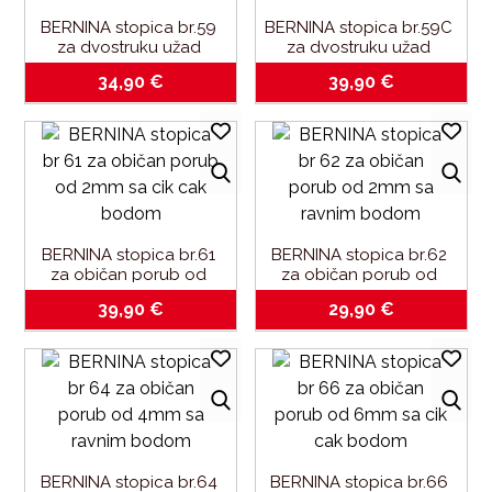
BERNINA stopica br.59 
BERNINA stopica br.59C 
za dvostruku užad 
za dvostruku užad 
promjera 4-6 mm
promjera 4-6 mm
34,90
€
39,90
€
BERNINA stopica br.61 
BERNINA stopica br.62 
za običan porub od 
za običan porub od 
2mm sa cik-cak bodom
2mm sa ravnim bodom
39,90
€
29,90
€
BERNINA stopica br.64 
BERNINA stopica br.66 