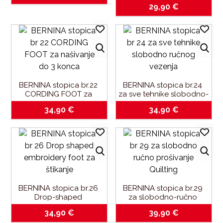
vezenje-za 9mm
29,90
€
BERNINA stopica br.22 
BERNINA stopica br.24 
CORDING FOOT za 
za sve tehnike slobodno-
našivanje do 3 konca
ručnog vezenja
34,90
€
34,90
€
BERNINA stopica br.26 
BERNINA stopica br.29 
Drop-shaped 
za slobodno-ručno 
embroidery foot za 
prošivanje Quilting
34,90
€
39,90
€
štikanje