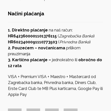
Načini plaćanja
1. Direktno plaćanje
na naš račun:
HR6423600001101376115
(
Zagrebačka Banka
)
HR6023400091110773503
(
Privredna Banka
)
2. Pouzećem – novčanicama
prilikom
preuzimanja
3. Kartično plaćanje –
jednokratno ili
obročno do
12 rata
VISA + Premium VISA + Maestro + Mastercard od
Zagrebačka banka, Privredna banka, Diners Club,
Erste Card Club te MB Plus karticama, Google Pay ili
Apple Pay