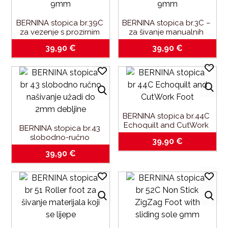
BERNINA stopica br.39C 
BERNINA stopica br.3C – 
za vezenje s prozirnim 
za šivanje manualnih 
potplatom-9mm
rupica_za 9mm
39,90
€
39,90
€
BERNINA stopica br.44C 
Echoquilt and CutWork 
BERNINA stopica br.43 
Foot
slobodno-ručno 
39,90
€
našivanje užadi do 2mm 
39,90
€
debljine