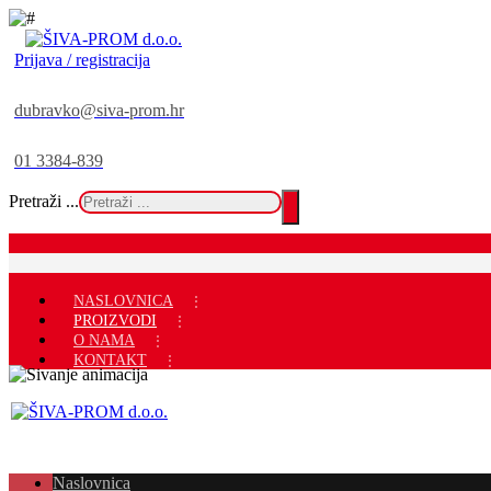
Prijava / registracija
dubravko@siva-prom.hr
01 3384-839
Pretraži ...
NASLOVNICA
PROIZVODI
O NAMA
KONTAKT
Naslovnica