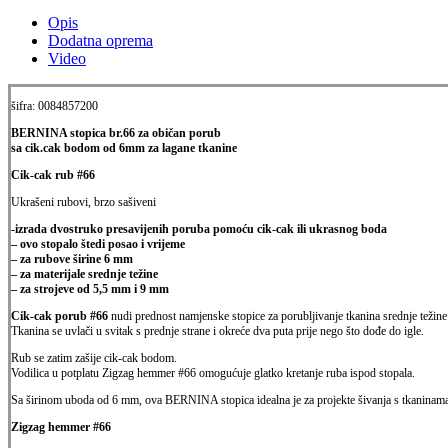
Opis
Dodatna oprema
Video
šifra: 0084857200
BERNINA stopica br.66 za običan porub
sa cik.cak bodom od 6mm za lagane tkanine
Cik-cak rub #66
Ukrašeni rubovi, brzo sašiveni
-izrada dvostruko presavijenih poruba pomoću cik-cak ili ukrasnog boda
– ovo stopalo štedi posao i vrijeme
– za rubove širine 6 mm
– za materijale srednje težine
– za strojeve od 5,5 mm i 9 mm
Cik-cak porub #66
nudi prednost namjenske stopice za porubljivanje tkanina srednje težine
Tkanina se uvlači u svitak s prednje strane i okreće dva puta prije nego što dođe do igle.
Rub se zatim zašije cik-cak bodom.
Vodilica u potplatu Zigzag hemmer #66 omogućuje glatko kretanje ruba ispod stopala.
Sa širinom uboda od 6 mm, ova BERNINA stopica idealna je za projekte šivanja s tkaninama 
Zigzag hemmer #66