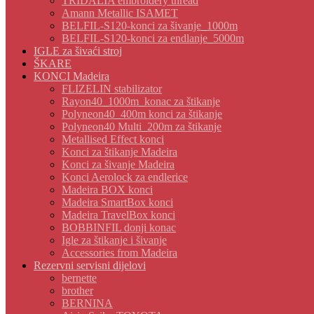
TRIDALIA embroidery thread
Amann Metallic ISAMET
BELFIL-S120-konci za šivanje_1000m
BELFIL-S120-konci za endlanje_5000m
IGLE za šivaći stroj
ŠKARE
KONCI Madeira
FLIZELIN stabilizator
Rayon40_1000m_konac za štikanje
Polyneon40_400m konci za štikanje
Polyneon40 Multi_200m za štikanje
Metallised Effect konci
Konci za štikanje Madeira
Konci za šivanje Madeira
Konci Aerolock za endlerice
Madeira BOX konci
Madeira SmartBox konci
Madeira TravelBox konci
BOBBINFIL donji konac
Igle za štikanje i šivanje
Accessories from Madeira
Rezervni servisni dijelovi
bernette
brother
BERNINA