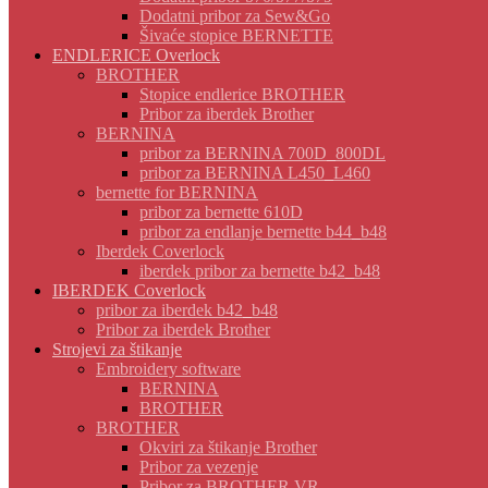
Dodatni pribor za Sew&Go
Šivaće stopice BERNETTE
ENDLERICE Overlock
BROTHER
Stopice endlerice BROTHER
Pribor za iberdek Brother
BERNINA
pribor za BERNINA 700D_800DL
pribor za BERNINA L450_L460
bernette for BERNINA
pribor za bernette 610D
pribor za endlanje bernette b44_b48
Iberdek Coverlock
iberdek pribor za bernette b42_b48
IBERDEK Coverlock
pribor za iberdek b42_b48
Pribor za iberdek Brother
Strojevi za štikanje
Embroidery software
BERNINA
BROTHER
BROTHER
Okviri za štikanje Brother
Pribor za vezenje
Pribor za BROTHER VR