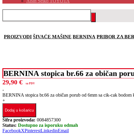
Aisin Seiko TOYOTA
PROIZVODI
ŠIVAĆE MAŠINE
BERNINA
PRIBOR ZA BE
BERNINA stopica br.66 za običan por
29,90
€
sa PDV
-
BERNINA stopica br.66 za običan porub od 6mm sa cik-cak bodom k
+
Dodaj u košaricu
Šifra proizvoda:
0084857300
Status:
Dostupno za isporuku odmah
Facebook
X
Pinterest
Linkedin
Email