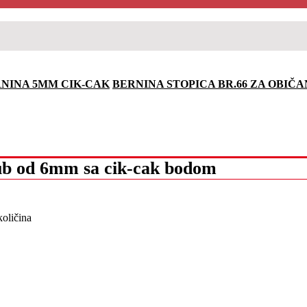
RNINA 5MM CIK-CAK
BERNINA STOPICA BR.66 ZA OBIČ
ub od 6mm sa cik-cak bodom
oličina