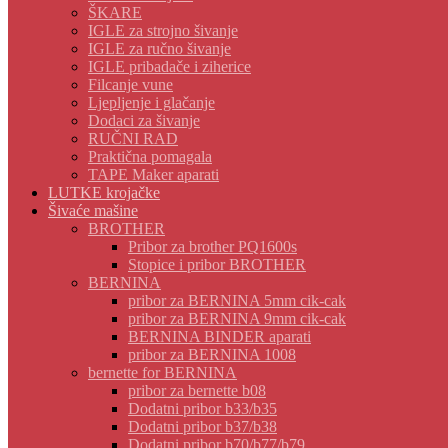
ŠKARE
IGLE za strojno šivanje
IGLE za ručno šivanje
IGLE pribadače i ziherice
Filcanje vune
Ljepljenje i glačanje
Dodaci za šivanje
RUČNI RAD
Praktična pomagala
TAPE Maker aparati
LUTKE krojačke
Šivaće mašine
BROTHER
Pribor za brother PQ1600s
Stopice i pribor BROTHER
BERNINA
pribor za BERNINA 5mm cik-cak
pribor za BERNINA 9mm cik-cak
BERNINA BINDER aparati
pribor za BERNINA 1008
bernette for BERNINA
pribor za bernette b08
Dodatni pribor b33/b35
Dodatni pribor b37/b38
Dodatni pribor b70/b77/b79