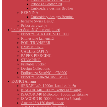
Pribor za Brother PR
Embroidery designs Brother
BERNINA
Embroidery designs Bernina
bernette Swiss Design
Pribor za vezenje
brother Scan-N-Cut rezni ploteri
Pribor za SDX1200_SDX1000
Rhinestone kamenčići
FOIL TRANSFER
EMBOSSING
CALLIGRAPHY
PAPER PIERCING
STAMPING
Printable Sticker
Design Collections
Podloge za ScanNCut CM900
Pribor za Scan-N-Cut2 CM900
KONCI Amann
SERAFIL40_1200m_konci za kožu
ISACORD40_1000m_konci za štikanje
ISACORD40 Multicolor_1000m za štikanje
ISACORD40_5000m_konci za štikanje
Amann ISA150 donji konac