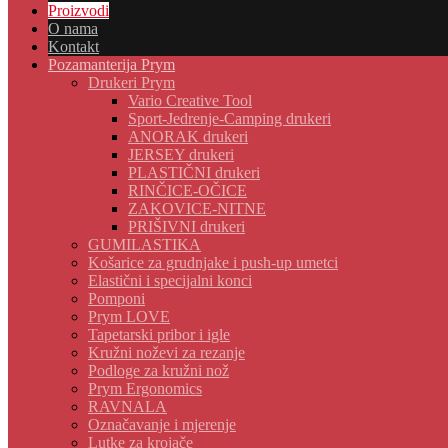
Proizvodi
O nama
Kontakt
Pozamanterija Prym
Drukeri Prym
Vario Creative Tool
Sport-Jedrenje-Camping drukeri
ANORAK drukeri
JERSEY drukeri
PLASTIČNI drukeri
RINČICE-OČICE
ZAKOVICE-NITNE
PRIŠIVNI drukeri
GUMILASTIKA
Košarice za grudnjake i push-up umetci
Elastični i specijalni konci
Pomponi
Prym LOVE
Tapetarski pribor i igle
Kružni noževi za rezanje
Podloge za kružni nož
Prym Ergonomics
RAVNALA
Označavanje i mjerenje
Lutke za krojače