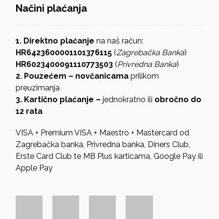
Načini plaćanja
1. Direktno plaćanje
na naš račun:
HR6423600001101376115
(
Zagrebačka Banka
)
HR6023400091110773503
(
Privredna Banka
)
2. Pouzećem – novčanicama
prilikom
preuzimanja
3. Kartično plaćanje –
jednokratno ili
obročno do
12 rata
VISA + Premium VISA + Maestro + Mastercard od
Zagrebačka banka, Privredna banka, Diners Club,
Erste Card Club te MB Plus karticama, Google Pay ili
Apple Pay