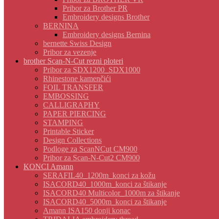
Pribor za Brother PR
Embroidery designs Brother
BERNINA
Embroidery designs Bernina
bernette Swiss Design
Pribor za vezenje
brother Scan-N-Cut rezni ploteri
Pribor za SDX1200_SDX1000
Rhinestone kamenčići
FOIL TRANSFER
EMBOSSING
CALLIGRAPHY
PAPER PIERCING
STAMPING
Printable Sticker
Design Collections
Podloge za ScanNCut CM900
Pribor za Scan-N-Cut2 CM900
KONCI Amann
SERAFIL40_1200m_konci za kožu
ISACORD40_1000m_konci za štikanje
ISACORD40 Multicolor_1000m za štikanje
ISACORD40_5000m_konci za štikanje
Amann ISA150 donji konac