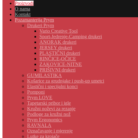
Proizvodi
O nama
Kontakt
Pozamanterija Prym
Drukeri Prym
Vario Creative Tool
Sport-Jedrenje-Camping drukeri
ANORAK drukeri
JERSEY drukeri
PLASTIČNI drukeri
RINČICE-OČICE
ZAKOVICE-NITNE
PRIŠIVNI drukeri
GUMILASTIKA
Košarice za grudnjake i push-up umetci
Elastični i specijalni konci
Pomponi
Prym LOVE
Tapetarski pribor i igle
Kružni noževi za rezanje
Podloge za kružni nož
Prym Ergonomics
RAVNALA
Označavanje i mjerenje
Lutke za krojače