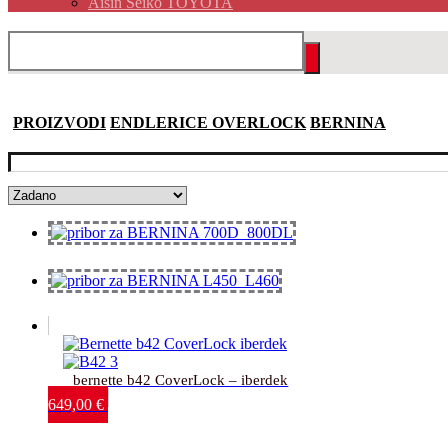
Aisin Seiko TOYOTA
PROIZVODI
ENDLERICE OVERLOCK
BERNINA
bernette b42 CoverLock – iberdek
649,00
€