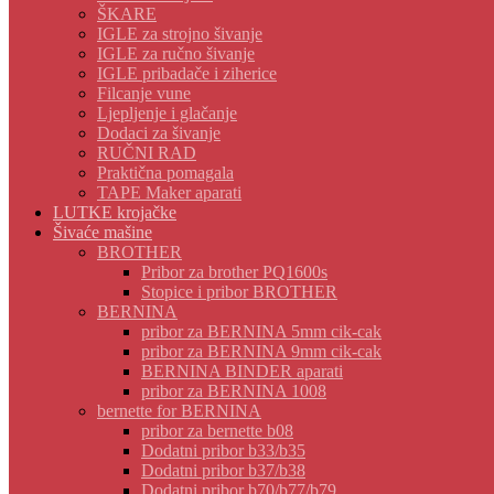
ŠKARE
IGLE za strojno šivanje
IGLE za ručno šivanje
IGLE pribadače i ziherice
Filcanje vune
Ljepljenje i glačanje
Dodaci za šivanje
RUČNI RAD
Praktična pomagala
TAPE Maker aparati
LUTKE krojačke
Šivaće mašine
BROTHER
Pribor za brother PQ1600s
Stopice i pribor BROTHER
BERNINA
pribor za BERNINA 5mm cik-cak
pribor za BERNINA 9mm cik-cak
BERNINA BINDER aparati
pribor za BERNINA 1008
bernette for BERNINA
pribor za bernette b08
Dodatni pribor b33/b35
Dodatni pribor b37/b38
Dodatni pribor b70/b77/b79