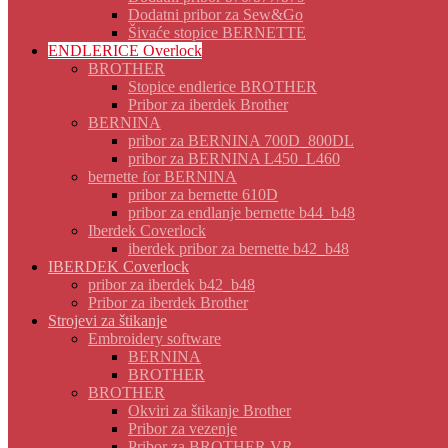
Dodatni pribor za Sew&Go
Šivaće stopice BERNETTE
ENDLERICE Overlock
BROTHER
Stopice endlerice BROTHER
Pribor za iberdek Brother
BERNINA
pribor za BERNINA 700D_800DL
pribor za BERNINA L450_L460
bernette for BERNINA
pribor za bernette 610D
pribor za endlanje bernette b44_b48
Iberdek Coverlock
iberdek pribor za bernette b42_b48
IBERDEK Coverlock
pribor za iberdek b42_b48
Pribor za iberdek Brother
Strojevi za štikanje
Embroidery software
BERNINA
BROTHER
BROTHER
Okviri za štikanje Brother
Pribor za vezenje
Pribor za BROTHER VR