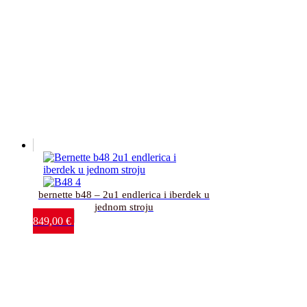
bernette b48 – 2u1 endlerica i iberdek u
jednom stroju
849,00
€