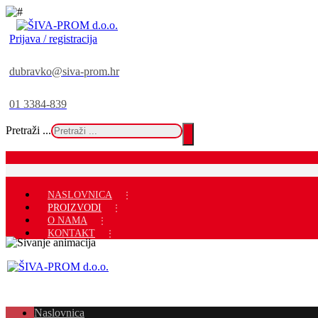
Prijava / registracija
dubravko@siva-prom.hr
01 3384-839
Pretraži ...
NASLOVNICA
PROIZVODI
O NAMA
KONTAKT
Naslovnica