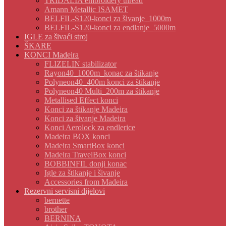
TRIDALIA embroidery thread
Amann Metallic ISAMET
BELFIL-S120-konci za šivanje_1000m
BELFIL-S120-konci za endlanje_5000m
IGLE za šivaći stroj
ŠKARE
KONCI Madeira
FLIZELIN stabilizator
Rayon40_1000m_konac za štikanje
Polyneon40_400m konci za štikanje
Polyneon40 Multi_200m za štikanje
Metallised Effect konci
Konci za štikanje Madeira
Konci za šivanje Madeira
Konci Aerolock za endlerice
Madeira BOX konci
Madeira SmartBox konci
Madeira TravelBox konci
BOBBINFIL donji konac
Igle za štikanje i šivanje
Accessories from Madeira
Rezervni servisni dijelovi
bernette
brother
BERNINA