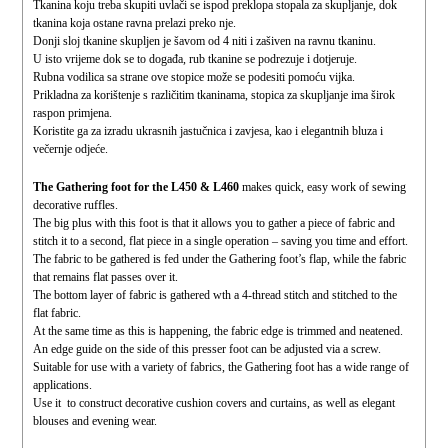
Tkanina koju treba skupiti uvlači se ispod preklopa stopala za skupljanje, dok
tkanina koja ostane ravna prelazi preko nje.
Donji sloj tkanine skupljen je šavom od 4 niti i zašiven na ravnu tkaninu.
U isto vrijeme dok se to događa, rub tkanine se podrezuje i dotjeruje.
Rubna vodilica sa strane ove stopice može se podesiti pomoću vijka.
Prikladna za korištenje s različitim tkaninama, stopica za skupljanje ima širok
raspon primjena.
Koristite ga za izradu ukrasnih jastučnica i zavjesa, kao i elegantnih bluza i
večernje odjeće.
The Gathering foot for the L450 & L460
makes quick, easy work of sewing
decorative ruffles.
The big plus with this foot is that it allows you to gather a piece of fabric and
stitch it to a second, flat piece in a single operation – saving you time and effort.
The fabric to be gathered is fed under the Gathering foot’s flap, while the fabric
that remains flat passes over it.
The bottom layer of fabric is gathered wth a 4-thread stitch and stitched to the
flat fabric.
At the same time as this is happening, the fabric edge is trimmed and neatened.
An edge guide on the side of this presser foot can be adjusted via a screw.
Suitable for use with a variety of fabrics, the Gathering foot has a wide range of
applications.
Use it to construct decorative cushion covers and curtains, as well as elegant
blouses and evening wear.