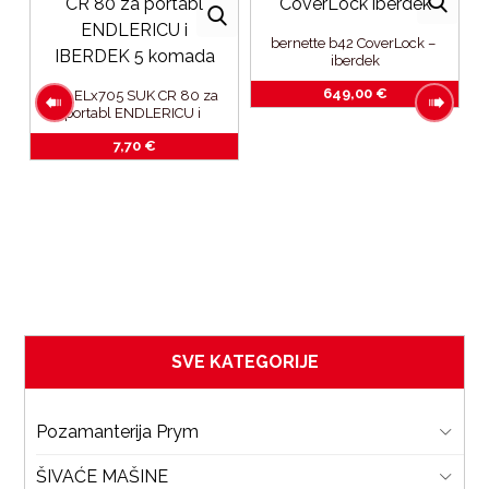
bernette b42 CoverLock – 
iberdek
649,00
€
igle ELx705 SUK CR 80 za 
portabl ENDLERICU i 
IBERDEK_5 komada
7,70
€
e
SVE KATEGORIJE
Pozamanterija Prym
ŠIVAĆE MAŠINE