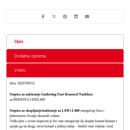
Opis
Dodatna oprema
Video
šifra: 5020700352
Stopica za nabiranje-
Gathering Foot-
Kraeusel Naehfuss
za BERNINA L450/L460
Stopica za skupljanje/nabiranje za L450 i L460
omogućuje brzo i
jednostavno šivanje ukrasnih volana.
Veliki plus s ovom stopicom je što vam omogućuje da skupite komad tkanine i
spojite ga na drugi, ravni komad u jednoj radnji – štedeći vam vrijeme i trud.