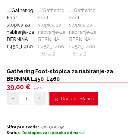
Gathering Foot-stopica za nabiranje-za
BERNINA L450_L460
39,00
€
sa PDV
-
+
Dodaj u košaricu
Šifra proizvoda:
5020700352
Status:
Dostupno za isporuku odmah