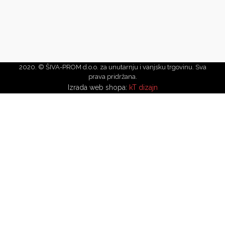
2020. © ŠIVA-PROM d.o.o. za unutarnju i vanjsku trgovinu. Sva
prava pridržana.
Izrada web shopa:
kT dizajn