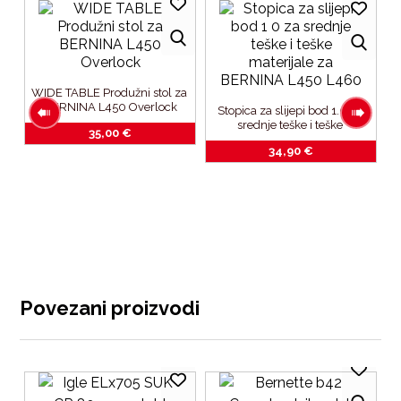
WIDE TABLE Produžni stol za 
BERNINA L450 Overlock
Stopica za slijepi bod 1.0 za 
srednje teške i teške 
35,00
€
materijale-za BERNINA 
34,90
€
L450_L460
c-
Povezani proizvodi