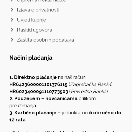
Izjava o privatnosti
Uvjeti kupnje
Raskid ugovora
Zaštita osobnih podataka
Načini plaćanja
1. Direktno plaćanje
na naš račun:
HR6423600001101376115
(
Zagrebačka Banka
)
HR6023400091110773503
(
Privredna Banka
)
2. Pouzećem – novčanicama
prilikom
preuzimanja
3. Kartično plaćanje –
jednokratno ili
obročno do
12 rata