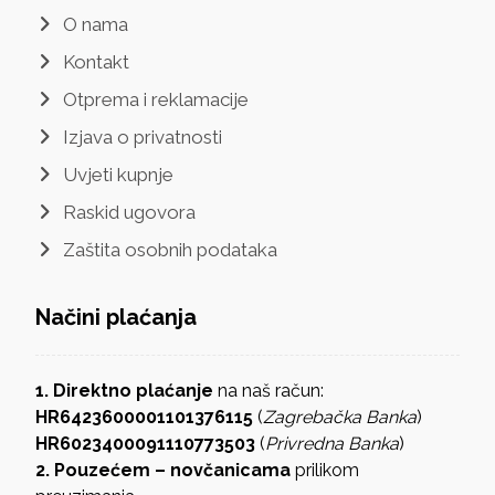
O nama
Kontakt
Otprema i reklamacije
Izjava o privatnosti
Uvjeti kupnje
Raskid ugovora
Zaštita osobnih podataka
Načini plaćanja
1. Direktno plaćanje
na naš račun:
HR6423600001101376115
(
Zagrebačka Banka
)
HR6023400091110773503
(
Privredna Banka
)
2. Pouzećem – novčanicama
prilikom