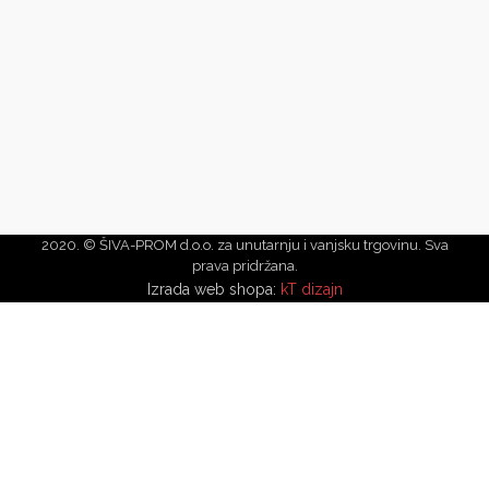
2020. © ŠIVA-PROM d.o.o. za unutarnju i vanjsku trgovinu. Sva
prava pridržana.
Izrada web shopa:
kT dizajn