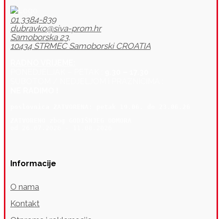
01 3384-839
dubravko@siva-prom.hr
Samoborska 23,
10434 STRMEC Samoborski CROATIA
RADNO VRIJEME:
PONEDJELJAK – PETAK :
9.30 – 17.30
SUBOTOM / NEDJELJOM i PRAZNICIMA :
NE RADIMO !
poslovnica 
ZATVORENA: petak 19
.06. do 23.06.26
ZATVORENO zbog GODIŠNJEG ODMORA
od 26.07.2026 - 11.08.2026
Informacije
O nama
Kontakt