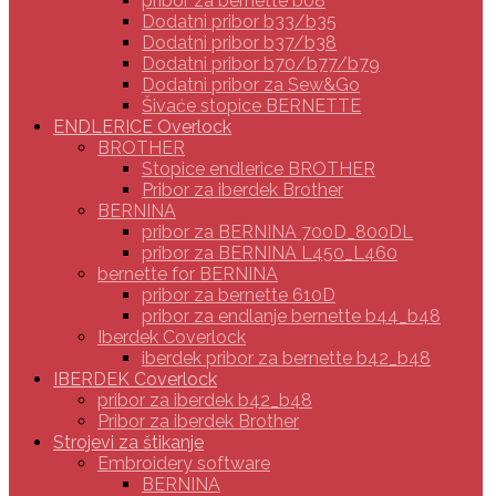
pribor za bernette b08
Dodatni pribor b33/b35
Dodatni pribor b37/b38
Dodatni pribor b70/b77/b79
Dodatni pribor za Sew&Go
Šivaće stopice BERNETTE
ENDLERICE Overlock
BROTHER
Stopice endlerice BROTHER
Pribor za iberdek Brother
BERNINA
pribor za BERNINA 700D_800DL
pribor za BERNINA L450_L460
bernette for BERNINA
pribor za bernette 610D
pribor za endlanje bernette b44_b48
Iberdek Coverlock
iberdek pribor za bernette b42_b48
IBERDEK Coverlock
pribor za iberdek b42_b48
Pribor za iberdek Brother
Strojevi za štikanje
Embroidery software
BERNINA