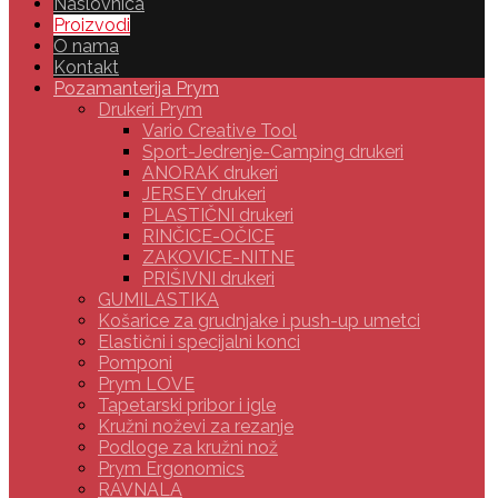
Naslovnica
Proizvodi
O nama
Kontakt
Pozamanterija Prym
Drukeri Prym
Vario Creative Tool
Sport-Jedrenje-Camping drukeri
ANORAK drukeri
JERSEY drukeri
PLASTIČNI drukeri
RINČICE-OČICE
ZAKOVICE-NITNE
PRIŠIVNI drukeri
GUMILASTIKA
Košarice za grudnjake i push-up umetci
Elastični i specijalni konci
Pomponi
Prym LOVE
Tapetarski pribor i igle
Kružni noževi za rezanje
Podloge za kružni nož
Prym Ergonomics
RAVNALA