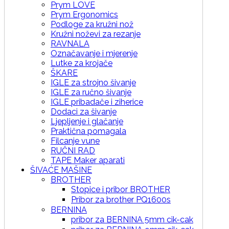
Prym LOVE
Prym Ergonomics
Podloge za kružni nož
Kružni noževi za rezanje
RAVNALA
Označavanje i mjerenje
Lutke za krojače
ŠKARE
IGLE za strojno šivanje
IGLE za ručno šivanje
IGLE pribadače i ziherice
Dodaci za šivanje
Ljepljenje i glačanje
Praktična pomagala
Filcanje vune
RUČNI RAD
TAPE Maker aparati
ŠIVAĆE MAŠINE
BROTHER
Stopice i pribor BROTHER
Pribor za brother PQ1600s
BERNINA
pribor za BERNINA 5mm cik-cak