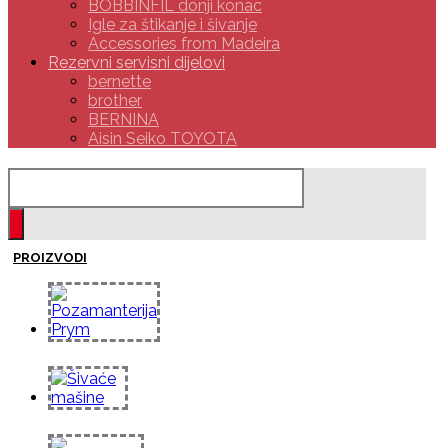
BOBBINFIL donji konac
Igle za štikanje i šivanje
Accessories from Madeira
Rezervni servisni dijelovi
bernette
brother
BERNINA
Aisin Seiko TOYOTA
PROIZVODI