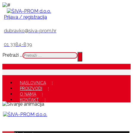
Prijava / registracija
dubravko@siva-prom.hr
01 3384-839
Pretraži ...
NASLOVNICA
PROIZVODI
O NAMA
KONTAKT