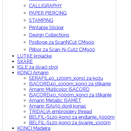
CALLIGRAPHY
PAPER PIERCING
STAMPING
Printable Sticker
Design Collections
Podloge za ScanNCut CM900
Pribor za Scan-N-Cut2 CM900
LUTKE krojačke
ŠKARE
IGLE za šivaći stroj
KONCI Amann
SERAFIL40_1200m_konci za kožu
ISACORD40_1000m_konci za štikanje
Amann Multicolor ISACORD
ISACORD40_5000m_konci za štikanje
Amann Metallic ISAMET
Amann ISA150 donji konac
TRIDALIA embroidery thread
BELFIL-S120-konci za endlanje_5000m
BELFIL-S120-konci za šivanje_1000m
KONCI Madeira