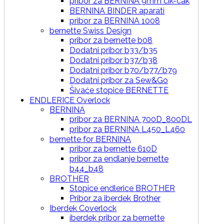
pribor za BERNINA 9mm cik-cak
BERNINA BINDER aparati
pribor za BERNINA 1008
bernette Swiss Design
pribor za bernette b08
Dodatni pribor b33/b35
Dodatni pribor b37/b38
Dodatni pribor b70/b77/b79
Dodatni pribor za Sew&Go
Šivaće stopice BERNETTE
ENDLERICE Overlock
BERNINA
pribor za BERNINA 700D_800DL
pribor za BERNINA L450_L460
bernette for BERNINA
pribor za bernette 610D
pribor za endlanje bernette
b44_b48
BROTHER
Stopice endlerice BROTHER
Pribor za iberdek Brother
Iberdek Coverlock
iberdek pribor za bernette