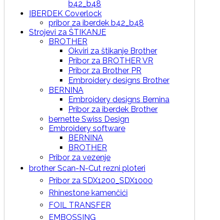
b42_b48
IBERDEK Coverlock
pribor za iberdek b42_b48
Strojevi za ŠTIKANJE
BROTHER
Okviri za štikanje Brother
Pribor za BROTHER VR
Pribor za Brother PR
Embroidery designs Brother
BERNINA
Embroidery designs Bernina
Pribor za iberdek Brother
bernette Swiss Design
Embroidery software
BERNINA
BROTHER
Pribor za vezenje
brother Scan-N-Cut rezni ploteri
Pribor za SDX1200_SDX1000
Rhinestone kamenčići
FOIL TRANSFER
EMBOSSING