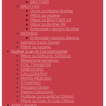
BROTHER
BROTHER
Okviri za štikanje Brother
Pribor za vezenje
Pribor za BROTHER VR
Pribor za Brother PR
Embroidery designs Brother
BERNINA
Embroidery designs Bernina
bernette Swiss Design
Pribor za vezenje
brother Scan-N-Cut rezni ploteri
Pribor za SDX1200_SDX1000
Rhinestone kamenčići
FOIL TRANSFER
EMBOSSING
CALLIGRAPHY
PAPER PIERCING
STAMPING
Printable Sticker
Design Collections
Podloge za ScanNCut CM900
Pribor za Scan-N-Cut2 CM900
KONCI Amann