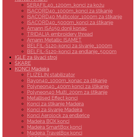
SERAFIL40_1200m_konci za kožu
ISACORD40_1000m_konci za štikanje
ISACORD40 Multicolor_1000m za štikanje
ISACORD40_5000m_konci za štikanje
Amann ISA150 donji konac
TRIDALIA embroidery thread
Amann Metallic ISAMET
BELFIL-S120-konci za šivanje_1000m
BELFIL-S120-konci za endlanje_5000m
IGLE za šivaći stroj
ŠKARE
KONCI Madeira
FLIZELIN stabilizator
Rayon40_1000m_konac za štikanje
Polyneon40_400m konci za štikanje
Polyneon40 Multi_200m za štikanje
Metallised Effect konci
Konci za štikanje Madeira
Konci za šivanje Madeira
Konci Aerolock za endlerice
Madeira BOX konci
Madeira SmartBox konci
Madeira TravelBox konci