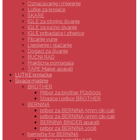
Označavanje i mjerenje
Lutke za krojače
ŠKARE
IGLE za strojno šivanje
IGLE za ručno šivanje
IGLE pribadače i ziherice
Filcanje vune
Ljepljenje i glačanje
Dodaci za šivanje
RUČNI RAD
Praktična pomagala
TAPE Maker aparati
LUTKE krojačke
Šivaće mašine
BROTHER
Pribor za brother PQ1600s
Stopice i pribor BROTHER
BERNINA
pribor za BERNINA 5mm cik-cak
pribor za BERNINA 9mm cik-cak
BERNINA BINDER aparati
pribor za BERNINA 1008
bernette for BERNINA