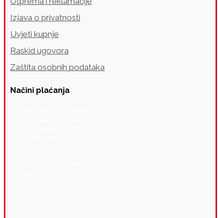
Otprema i reklamacije
Izjava o privatnosti
Uvjeti kupnje
Raskid ugovora
Zaštita osobnih podataka
Načini plaćanja
1. Direktno plaćanje
na naš račun:
HR6423600001101376115
(
Zagrebačka Banka
)
HR6023400091110773503
(
Privredna Banka
)
2. Pouzećem – novčanicama
prilikom
preuzimanja
3. Kartično plaćanje –
jednokratno ili
obročno
do 12 rata
VISA + Premium VISA + Maestro + Mastercard od
Zagrebačka banka, Privredna banka, Diners Club,
Erste Card Club te MB Plus karticama, Google