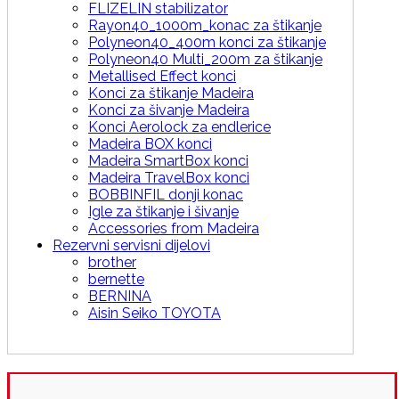
FLIZELIN stabilizator
Rayon40_1000m_konac za štikanje
Polyneon40_400m konci za štikanje
Polyneon40 Multi_200m za štikanje
Metallised Effect konci
Konci za štikanje Madeira
Konci za šivanje Madeira
Konci Aerolock za endlerice
Madeira BOX konci
Madeira SmartBox konci
Madeira TravelBox konci
BOBBINFIL donji konac
Igle za štikanje i šivanje
Accessories from Madeira
Rezervni servisni dijelovi
brother
bernette
BERNINA
Aisin Seiko TOYOTA