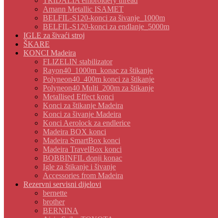
TRIDALIA embroidery thread
Amann Metallic ISAMET
BELFIL-S120-konci za šivanje_1000m
BELFIL-S120-konci za endlanje_5000m
IGLE za šivaći stroj
ŠKARE
KONCI Madeira
FLIZELIN stabilizator
Rayon40_1000m_konac za štikanje
Polyneon40_400m konci za štikanje
Polyneon40 Multi_200m za štikanje
Metallised Effect konci
Konci za štikanje Madeira
Konci za šivanje Madeira
Konci Aerolock za endlerice
Madeira BOX konci
Madeira SmartBox konci
Madeira TravelBox konci
BOBBINFIL donji konac
Igle za štikanje i šivanje
Accessories from Madeira
Rezervni servisni dijelovi
bernette
brother
BERNINA