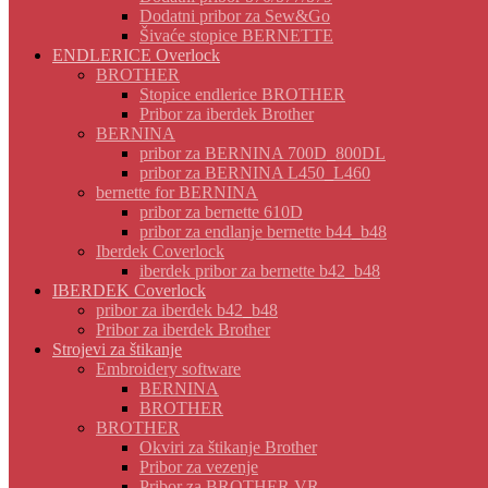
Dodatni pribor za Sew&Go
Šivaće stopice BERNETTE
ENDLERICE Overlock
BROTHER
Stopice endlerice BROTHER
Pribor za iberdek Brother
BERNINA
pribor za BERNINA 700D_800DL
pribor za BERNINA L450_L460
bernette for BERNINA
pribor za bernette 610D
pribor za endlanje bernette b44_b48
Iberdek Coverlock
iberdek pribor za bernette b42_b48
IBERDEK Coverlock
pribor za iberdek b42_b48
Pribor za iberdek Brother
Strojevi za štikanje
Embroidery software
BERNINA
BROTHER
BROTHER
Okviri za štikanje Brother
Pribor za vezenje
Pribor za BROTHER VR