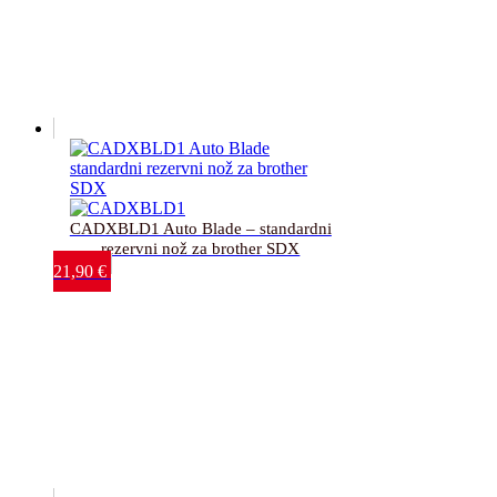
CADXBLD1 Auto Blade – standardni
rezervni nož za brother SDX
21,90
€