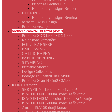
Pribor za Brother PR
Embroidery designs Brother
BERNINA
Embroidery designs Bernina
bernette Swiss Design
Pribor za vezenje
brother Scan-N-Cut rezni ploteri
Pribor za SDX1200_SDX1000
Rhinestone kamenčići
FOIL TRANSFER
EMBOSSING
CALLIGRAPHY
PAPER PIERCING
STAMPING
Printable Sticker
Design Collections
Podloge za ScanNCut CM900
Pribor za Scan-N-Cut2 CM900
KONCI Amann
SERAFIL40_1200m_konci za kožu
ISACORD40_1000m_konci za štikanje
ISACORD40 Multicolor_1000m za štikanje
ISACORD40_5000m_konci za štikanje
Amann ISA150 donji konac