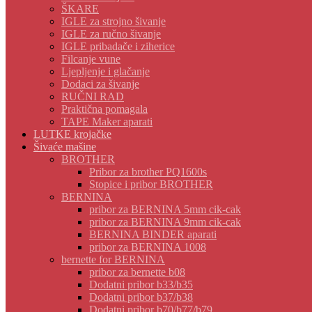
ŠKARE
IGLE za strojno šivanje
IGLE za ručno šivanje
IGLE pribadače i ziherice
Filcanje vune
Ljepljenje i glačanje
Dodaci za šivanje
RUČNI RAD
Praktična pomagala
TAPE Maker aparati
LUTKE krojačke
Šivaće mašine
BROTHER
Pribor za brother PQ1600s
Stopice i pribor BROTHER
BERNINA
pribor za BERNINA 5mm cik-cak
pribor za BERNINA 9mm cik-cak
BERNINA BINDER aparati
pribor za BERNINA 1008
bernette for BERNINA
pribor za bernette b08
Dodatni pribor b33/b35
Dodatni pribor b37/b38
Dodatni pribor b70/b77/b79