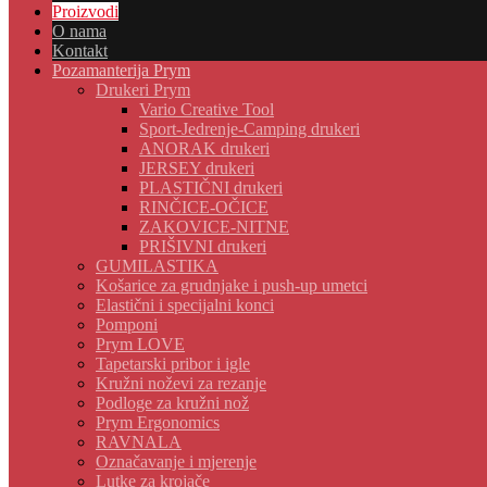
Proizvodi
O nama
Kontakt
Pozamanterija Prym
Drukeri Prym
Vario Creative Tool
Sport-Jedrenje-Camping drukeri
ANORAK drukeri
JERSEY drukeri
PLASTIČNI drukeri
RINČICE-OČICE
ZAKOVICE-NITNE
PRIŠIVNI drukeri
GUMILASTIKA
Košarice za grudnjake i push-up umetci
Elastični i specijalni konci
Pomponi
Prym LOVE
Tapetarski pribor i igle
Kružni noževi za rezanje
Podloge za kružni nož
Prym Ergonomics
RAVNALA
Označavanje i mjerenje
Lutke za krojače