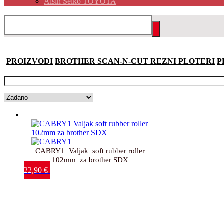
Aisin Seiko TOYOTA
PROIZVODI
BROTHER SCAN-N-CUT REZNI PLOTERI
P
CABRY1_Valjak_soft rubber roller
102mm_za brother SDX
22,90
€