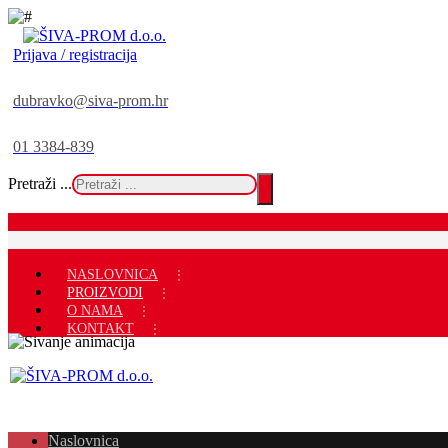
Prijava / registracija
dubravko@siva-prom.hr
01 3384-839
Pretraži ...
NASLOVNICA
PROIZVODI
O NAMA
KONTAKT
Naslovnica