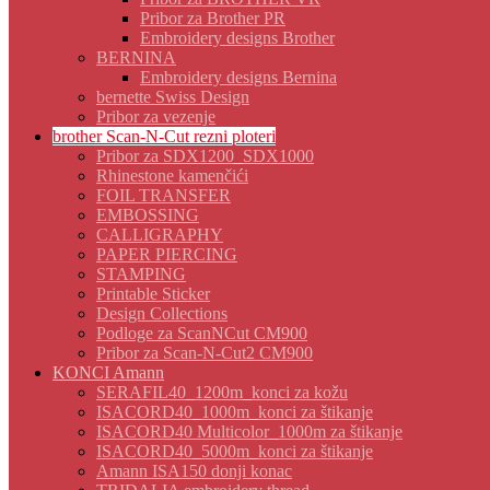
Pribor za Brother PR
Embroidery designs Brother
BERNINA
Embroidery designs Bernina
bernette Swiss Design
Pribor za vezenje
brother Scan-N-Cut rezni ploteri
Pribor za SDX1200_SDX1000
Rhinestone kamenčići
FOIL TRANSFER
EMBOSSING
CALLIGRAPHY
PAPER PIERCING
STAMPING
Printable Sticker
Design Collections
Podloge za ScanNCut CM900
Pribor za Scan-N-Cut2 CM900
KONCI Amann
SERAFIL40_1200m_konci za kožu
ISACORD40_1000m_konci za štikanje
ISACORD40 Multicolor_1000m za štikanje
ISACORD40_5000m_konci za štikanje
Amann ISA150 donji konac