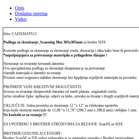
Opis
Dodatna oprema
Video
šifra: CADXMATS12
Podloga za skeniranje_Scanning Mat 305x305mm
za broher SDX
Koristite podlogu za skeniranje za skeniranje crteža, ilustracija i slika kako biste ih pretvor
*neprijanjajuća za pretvaranje materijala u prilagođene dizajne !
Skeniranje za stvaranje izrezanih datoteka:
Ova specijalizirana podloga za skeniranje dizajnirana je za pretvaranje
vlastitih materijala u datoteke za rezanje.
Prozirni omot osigurava stabilno skeniranje bez lijepljenja osjetljivih materijala na prostirku
PROŠIRITE VAŠE KREATIVNE MOGUĆNOSTI:
Izvrsno za stvaranje dizajnerskih datoteka od starih plakata, originalnih crteža,
ručno izrađene čipke, aplikacija, odjeće za lutke, uzoraka za šivanje i drugih osjetljivih materi
UKLJUČUJE: Jedna prostirka za skeniranje 12 “x 12” za višekratnu upotrebu
koja može skenirati materijale do 11,68 “x 11,76” (296,7 mm x 298,8 mm) i debljine 1 mm.
Ne koristiti se za rezanje !!!
ZA UPOTREBU S BROTHER STROJEVIMA ZA REZANJE: ScanNCut SDX
BROTHER GENUINE ACCESSORY:
Brother ScanNCut DX pribor prilagođen je za optimalnu uporabu s Brother proizvodima.