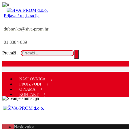
Prijava / registracija
dubravko@siva-prom.hr
01 3384-839
Pretraži ...
NASLOVNICA
PROIZVODI
O NAMA
KONTAKT
Naslovnica