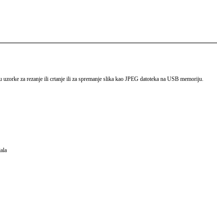
ili u uzorke za rezanje ili crtanje ili za spremanje slika kao JPEG datoteka na USB memoriju.
jala