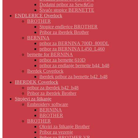
Dodatni pribor za Sew&Go
Šivaće stopice BERNETTE
ENDLERICE Overlock
BROTHER
Stopice endlerice BROTHER
Pribor za iberdek Brother
BERNINA
pribor za BERNINA 700D_800DL
pribor za BERNINA L450_L460
bernette for BERNINA
pribor za bernette 610D
pribor za endlanje bernette b44_b48
Iberdek Coverlock
iberdek pribor za bernette b42_b48
IBERDEK Coverlock
pribor za iberdek b42_b48
Pribor za iberdek Brother
Strojevi za štikanje
Embroidery software
BERNINA
BROTHER
BROTHER
Okviri za štikanje Brother
Pribor za vezenje
Pribor za BROTHER VR