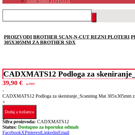
Aisin Seiko TOYOTA
PROIZVODI
BROTHER SCAN-N-CUT REZNI PLOTERI
P
305X305MM ZA BROTHER SDX
CADXMATS12 Podloga za skeniranje_
39,90
€
sa PDV
-
CADXMATS12 Podloga za skeniranje_Scanning Mat 305x305mm za 
+
Dodaj u košaricu
Šifra proizvoda:
CADXMATS12
Status:
Dostupno za isporuku odmah
Facebook
X
Pinterest
Linkedin
Email