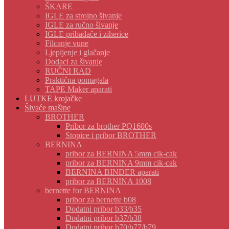
ŠKARE
IGLE za strojno šivanje
IGLE za ručno šivanje
IGLE pribadače i ziherice
Filcanje vune
Ljepljenje i glačanje
Dodaci za šivanje
RUČNI RAD
Praktična pomagala
TAPE Maker aparati
LUTKE krojačke
Šivaće mašine
BROTHER
Pribor za brother PQ1600s
Stopice i pribor BROTHER
BERNINA
pribor za BERNINA 5mm cik-cak
pribor za BERNINA 9mm cik-cak
BERNINA BINDER aparati
pribor za BERNINA 1008
bernette for BERNINA
pribor za bernette b08
Dodatni pribor b33/b35
Dodatni pribor b37/b38
Dodatni pribor b70/b77/b79