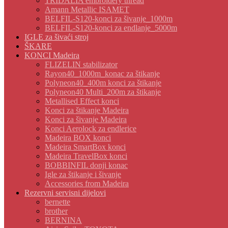
TRIDALIA embroidery thread
Amann Metallic ISAMET
BELFIL-S120-konci za šivanje_1000m
BELFIL-S120-konci za endlanje_5000m
IGLE za šivaći stroj
ŠKARE
KONCI Madeira
FLIZELIN stabilizator
Rayon40_1000m_konac za štikanje
Polyneon40_400m konci za štikanje
Polyneon40 Multi_200m za štikanje
Metallised Effect konci
Konci za štikanje Madeira
Konci za šivanje Madeira
Konci Aerolock za endlerice
Madeira BOX konci
Madeira SmartBox konci
Madeira TravelBox konci
BOBBINFIL donji konac
Igle za štikanje i šivanje
Accessories from Madeira
Rezervni servisni dijelovi
bernette
brother
BERNINA