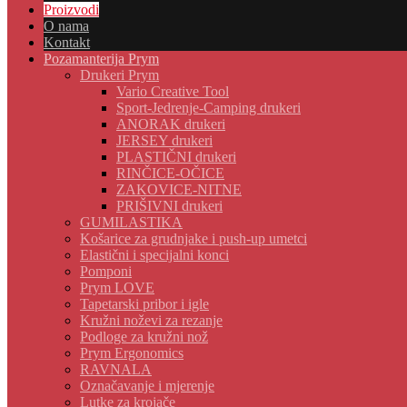
Proizvodi
O nama
Kontakt
Pozamanterija Prym
Drukeri Prym
Vario Creative Tool
Sport-Jedrenje-Camping drukeri
ANORAK drukeri
JERSEY drukeri
PLASTIČNI drukeri
RINČICE-OČICE
ZAKOVICE-NITNE
PRIŠIVNI drukeri
GUMILASTIKA
Košarice za grudnjake i push-up umetci
Elastični i specijalni konci
Pomponi
Prym LOVE
Tapetarski pribor i igle
Kružni noževi za rezanje
Podloge za kružni nož
Prym Ergonomics
RAVNALA
Označavanje i mjerenje
Lutke za krojače