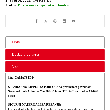
Šifra proizvoda:
CAMATSTD24
Status:
Dostupno za isporuku odmah
Opis
Dodatna oprema
Video
šifra:
CAMATSTD24
STANDARNO LJEPLJIVA PODLOGA sa proširenom površinom
Standard Tack Adhesive Mat 305x610mm (12″x24″) za brother CM900
seriju
SIGURNI MATERIJALI ZA REZANJE:
Ova standardna ljepljiva podloga za ljepljenje posebno je dizajnirana za široku