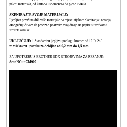
paletu materijala, od kartona i spomenara do pjene i vinila
SKENIRAJTE SVOJE MATERIJALE:
Ljepljiva površina drži vaše materijale na mjestu tijekom skeniranja i rezanja,
omogućujući vam da precizno postavite svoj dizajn na papire s uzorkom i
izrežete ostatke
UKLJUČUJE:
1 Standardnu ljepljivu podlogu brother od 12 “x 24”
za višekratnu upotrebu
za debljine od 0,2 mm do 1,5 mm
ZA UPOTREBU S BROTHER SDX STROJEVIMA ZA REZANJE:
ScanNCut CM900