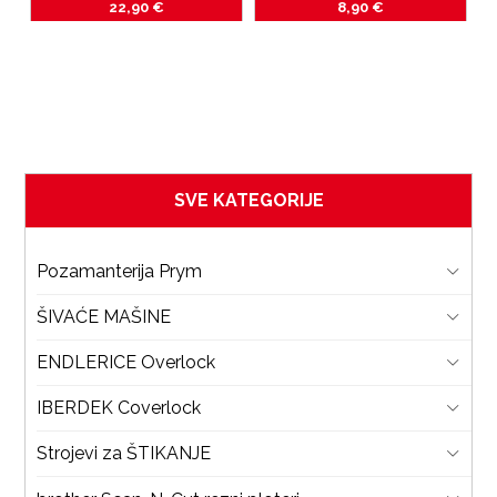
 
C
22,90
€
8,90
€
6 
SVE KATEGORIJE
Pozamanterija Prym
ŠIVAĆE MAŠINE
ENDLERICE Overlock
IBERDEK Coverlock
Strojevi za ŠTIKANJE