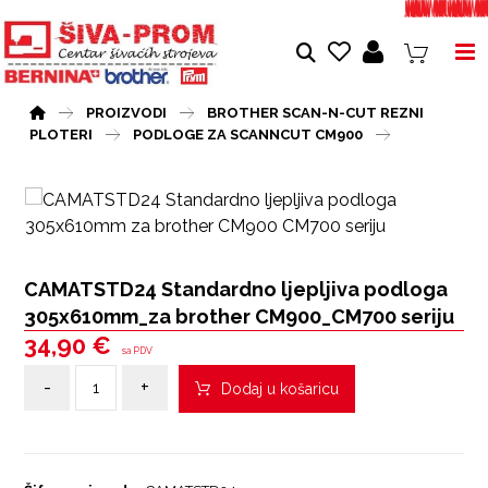
PROIZVODI
BROTHER SCAN-N-CUT REZNI
PLOTERI
PODLOGE ZA SCANNCUT CM900
CAMATSTD24 Standardno ljepljiva podloga
305x610mm_za brother CM900_CM700 seriju
34,90
€
sa PDV
-
+
Dodaj u košaricu