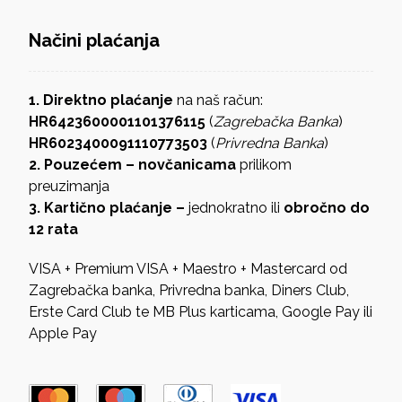
Načini plaćanja
1. Direktno plaćanje
na naš račun:
HR6423600001101376115
(
Zagrebačka Banka
)
HR6023400091110773503
(
Privredna Banka
)
2. Pouzećem – novčanicama
prilikom
preuzimanja
3. Kartično plaćanje –
jednokratno ili
obročno do
12 rata
VISA + Premium VISA + Maestro + Mastercard od
Zagrebačka banka, Privredna banka, Diners Club,
Erste Card Club te MB Plus karticama, Google Pay ili
Apple Pay