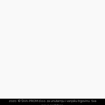
2020. © ŠIVA-PROM d.o.o. za unutarnju i vanjsku trgovinu. Sva