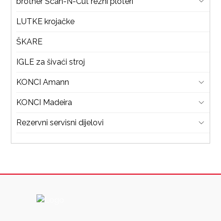
brother Scan-N-Cut rezni ploteri
LUTKE krojačke
ŠKARE
IGLE za šivaći stroj
KONCI Amann
KONCI Madeira
Rezervni servisni dijelovi