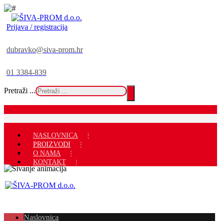
Prijava / registracija
dubravko@siva-prom.hr
01 3384-839
Pretraži ...
NASLOVNICA
PROIZVODI
O NAMA
KONTAKT
Naslovnica