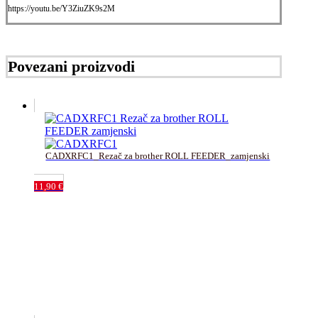
https://youtu.be/Y3ZiuZK9s2M
Povezani proizvodi
CADXRFC1_Rezač za brother ROLL FEEDER_zamjenski
11,90
€