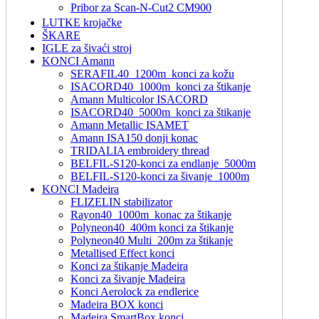
Pribor za Scan-N-Cut2 CM900
LUTKE krojačke
ŠKARE
IGLE za šivaći stroj
KONCI Amann
SERAFIL40_1200m_konci za kožu
ISACORD40_1000m_konci za štikanje
Amann Multicolor ISACORD
ISACORD40_5000m_konci za štikanje
Amann Metallic ISAMET
Amann ISA150 donji konac
TRIDALIA embroidery thread
BELFIL-S120-konci za endlanje_5000m
BELFIL-S120-konci za šivanje_1000m
KONCI Madeira
FLIZELIN stabilizator
Rayon40_1000m_konac za štikanje
Polyneon40_400m konci za štikanje
Polyneon40 Multi_200m za štikanje
Metallised Effect konci
Konci za štikanje Madeira
Konci za šivanje Madeira
Konci Aerolock za endlerice
Madeira BOX konci
Madeira SmartBox konci