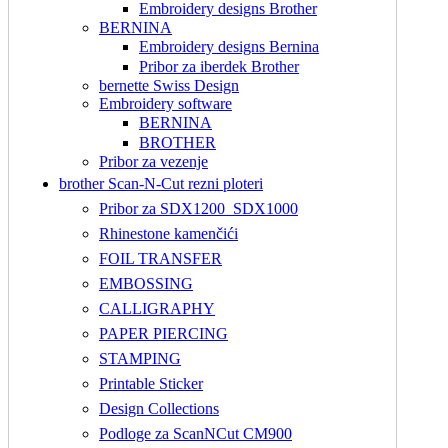
Embroidery designs Brother
BERNINA
Embroidery designs Bernina
Pribor za iberdek Brother
bernette Swiss Design
Embroidery software
BERNINA
BROTHER
Pribor za vezenje
brother Scan-N-Cut rezni ploteri
Pribor za SDX1200_SDX1000
Rhinestone kamenčići
FOIL TRANSFER
EMBOSSING
CALLIGRAPHY
PAPER PIERCING
STAMPING
Printable Sticker
Design Collections
Podloge za ScanNCut CM900