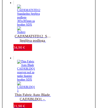
CADXMATSTD12_Standardno 
ljepljiva podloga 
305x305mm_za 
34,90
€
brother SDX
Thin Fabric Auto Blade 
CADXBLDQ1 – 
rezervni nož za tanke 
21,90
€
tkanine brother SDX