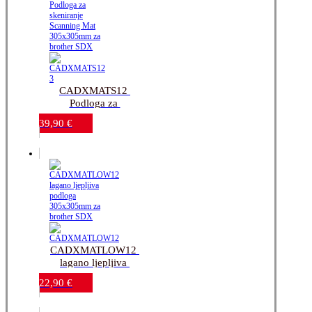
CADXMATS12 
Podloga za 
skeniranje_Scanning 
39,90
€
Mat 305x305mm za 
brother SDX
CADXMATLOW12 
lagano ljepljiva 
podloga 305x305mm 
22,90
€
za brother SDX