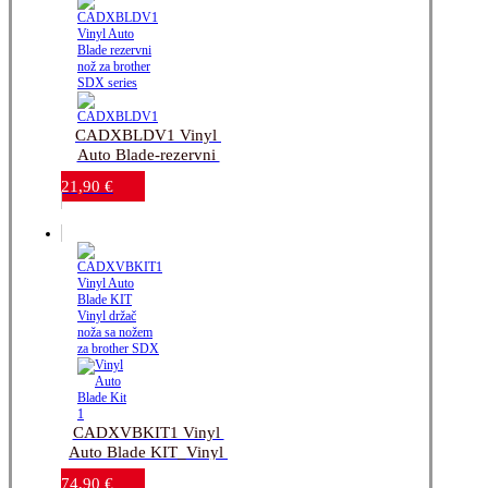
CADXBLDV1 Vinyl 
Auto Blade-rezervni 
nož za brother SDX 
21,90
€
series
CADXVBKIT1 Vinyl 
Auto Blade KIT_Vinyl 
držač noža sa nožem 
74,90
€