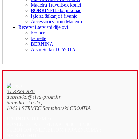
Madeira TravelBox konci
BOBBINFIL donji konac
Igle za štikanje i šivanje
Accessories from Madeira
Rezervni servisni dijelovi
brother
bernette
BERNINA
Aisin Seiko TOYOTA
01 3384-839
dubravko@siva-prom.hr
Samoborska 23,
10434 STRMEC Samoborski CROATIA
RADNO VRIJEME:
PONEDJELJAK – PETAK :
9.30 – 17.30
SUBOTOM / NEDJELJOM i PRAZNICIMA :
NE RADIMO !