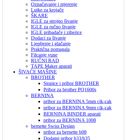
Označavanje i mjerenje
Lutke za krojače
ŠKARE
IGLE za strojno šivanje
IGLE za ručno šivanje
IGLE pribadače i ziherice
Dodaci za šivanje
Ljepljenje i glačanje
Praktična pomagala
Filcanje vune
RUČNI RAD
TAPE Maker aparati
ŠIVAĆE MAŠINE
BROTHER
Stopice i pribor BROTHER
Pribor za brother PQ1600s
BERNINA
pribor za BERNINA 5mm cik-cak
pribor za BERNINA 9mm cik-cak
BERNINA BINDER aparati
pribor za BERNINA 1008
bernette Swiss Design
pribor za bernette b08
Dodatni pribor b33/b35