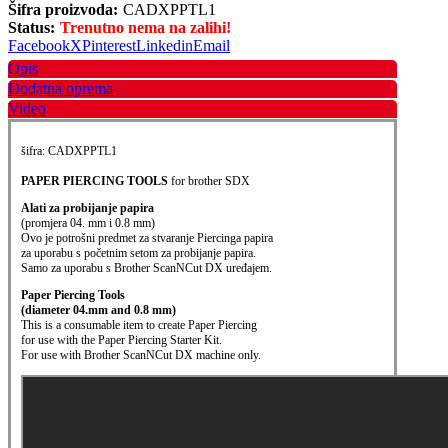
Šifra proizvoda:
CADXPPTL1
Status:
Trenutno nema na zalihi!
Facebook
X
Pinterest
Linkedin
Email
Opis
Dodatna oprema
Video
šifra: CADXPPTL1
PAPER PIERCING TOOLS
for brother SDX
Alati za probijanje papira
(promjera 04. mm i 0.8 mm)
Ovo je potrošni predmet za stvaranje Piercinga papira
za uporabu s početnim setom za probijanje papira.
Samo za uporabu s Brother ScanNCut DX uređajem.
Paper Piercing Tools
(diameter 04.mm and 0.8 mm)
This is a consumable item to create Paper Piercing
for use with the Paper Piercing Starter Kit.
For use with Brother ScanNCut DX machine only.