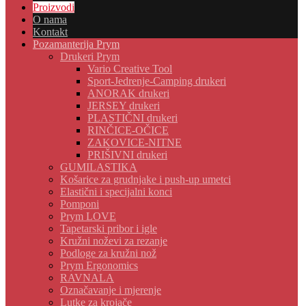
Proizvodi
O nama
Kontakt
Pozamanterija Prym
Drukeri Prym
Vario Creative Tool
Sport-Jedrenje-Camping drukeri
ANORAK drukeri
JERSEY drukeri
PLASTIČNI drukeri
RINČICE-OČICE
ZAKOVICE-NITNE
PRIŠIVNI drukeri
GUMILASTIKA
Košarice za grudnjake i push-up umetci
Elastični i specijalni konci
Pomponi
Prym LOVE
Tapetarski pribor i igle
Kružni noževi za rezanje
Podloge za kružni nož
Prym Ergonomics
RAVNALA
Označavanje i mjerenje
Lutke za krojače