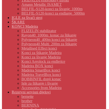
TRIDALIA embroidery thread
Amann Metallic ISAMET
BELFIL-S120-konci za šivanje_1000m
BELFIL-S120-konci za endlanje_5000m
IGLE za šivaći stroj
ŠKARE
KONCI Madeira
FLIZELIN stabilizator
Rayon40_1000m_konac za štikanje
Polyneon40_400m konci za štikanje
Polyneon40 Multi_200m za štikanje
Metallised Effect konci
Konci za štikanje Madeira
Konci za šivanje Madeira
Konci Aerolock za endlerice
Madeira BOX konci
Madeira SmartBox konci
Madeira TravelBox konci
BOBBINFIL donji konac
Igle za štikanje i šivanje
Accessories from Madeira
Rezervni servisni dijelovi
bernette
brother
BERNINA