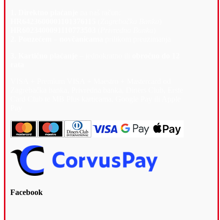
1. Direktno plaćanje
na naš račun:
HR6423600001101376115
(
Zagrebačka Banka
)
HR6023400091110773503
(
Privredna Banka
)
2. Pouzećem – novčanicama
prilikom preuzimanja
3. Kartično plaćanje –
jednokratno ili
obročno do 12
rata
VISA + Premium VISA + Maestro + Mastercard od
Zagrebačka banka, Privredna banka, Diners Club, Erste
Card Club te MB Plus karticama, Google Pay ili Apple
Pay
Facebook