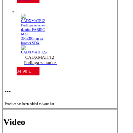
za brother SDX
CADXMATF12 
Podloga za tanke 
tkanine FABRIC MAT 
34,90
€
305x305mm za 
brother SDX
...
Product has been added to your list.
Video