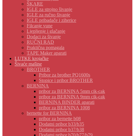
ŠKARE
IGLE za strojno šivanje
IGLE za ručno šivanje
IGLE pribadače i ziherice
Filcanje vune
Ljepljenje i glačanje
Dodaci za šivanje
RUČNI RAD
Praktična pomagala
TAPE Maker aparati
LUTKE krojačke
Šivaće mašine
BROTHER
Pribor za brother PQ1600s
Stopice i pribor BROTHER
BERNINA
pribor za BERNINA 5mm cik-cak
pribor za BERNINA 9mm cik-cak
BERNINA BINDER aparati
pribor za BERNINA 1008
bernette for BERNINA
pribor za bernette b08
Dodatni pribor b33/b35
Dodatni pribor b37/b38
Dodatni pribor b70/b77/b79