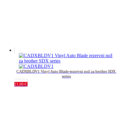
CADXBLDV1 Vinyl Auto Blade-rezervni nož za brother SDX 
series
21,90
€