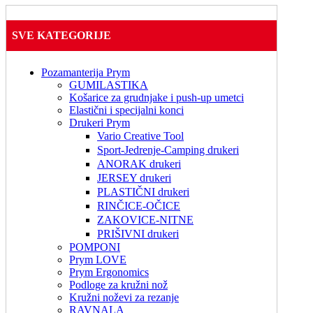
SVE KATEGORIJE
Pozamanterija Prym
GUMILASTIKA
Košarice za grudnjake i push-up umetci
Elastični i specijalni konci
Drukeri Prym
Vario Creative Tool
Sport-Jedrenje-Camping drukeri
ANORAK drukeri
JERSEY drukeri
PLASTIČNI drukeri
RINČICE-OČICE
ZAKOVICE-NITNE
PRIŠIVNI drukeri
POMPONI
Prym LOVE
Prym Ergonomics
Podloge za kružni nož
Kružni noževi za rezanje
RAVNALA