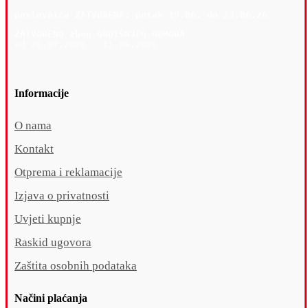
poslovnica 
ZATVORENA: petak 19
.06. do 23.06.26
ZATVORENO zbog GODIŠNJEG ODMORA
od 26.07.2026 - 11.08.2026
Informacije
O nama
Kontakt
Otprema i reklamacije
Izjava o privatnosti
Uvjeti kupnje
Raskid ugovora
Zaštita osobnih podataka
Načini plaćanja