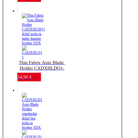
Thin Fabric Auto Blade 
Holder CADXHLDQ1-
držač noža za tanke 
34,90
€
tkanine_brother SDX