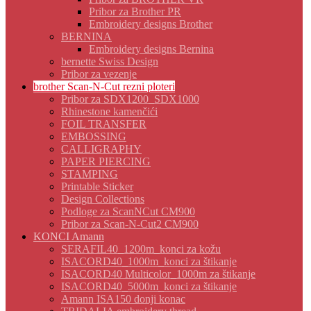
Pribor za Brother PR
Embroidery designs Brother
BERNINA
Embroidery designs Bernina
bernette Swiss Design
Pribor za vezenje
brother Scan-N-Cut rezni ploteri
Pribor za SDX1200_SDX1000
Rhinestone kamenčići
FOIL TRANSFER
EMBOSSING
CALLIGRAPHY
PAPER PIERCING
STAMPING
Printable Sticker
Design Collections
Podloge za ScanNCut CM900
Pribor za Scan-N-Cut2 CM900
KONCI Amann
SERAFIL40_1200m_konci za kožu
ISACORD40_1000m_konci za štikanje
ISACORD40 Multicolor_1000m za štikanje
ISACORD40_5000m_konci za štikanje
Amann ISA150 donji konac