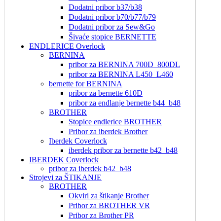
Dodatni pribor b37/b38
Dodatni pribor b70/b77/b79
Dodatni pribor za Sew&Go
Šivaće stopice BERNETTE
ENDLERICE Overlock
BERNINA
pribor za BERNINA 700D_800DL
pribor za BERNINA L450_L460
bernette for BERNINA
pribor za bernette 610D
pribor za endlanje bernette b44_b48
BROTHER
Stopice endlerice BROTHER
Pribor za iberdek Brother
Iberdek Coverlock
iberdek pribor za bernette b42_b48
IBERDEK Coverlock
pribor za iberdek b42_b48
Strojevi za ŠTIKANJE
BROTHER
Okviri za štikanje Brother
Pribor za BROTHER VR
Pribor za Brother PR