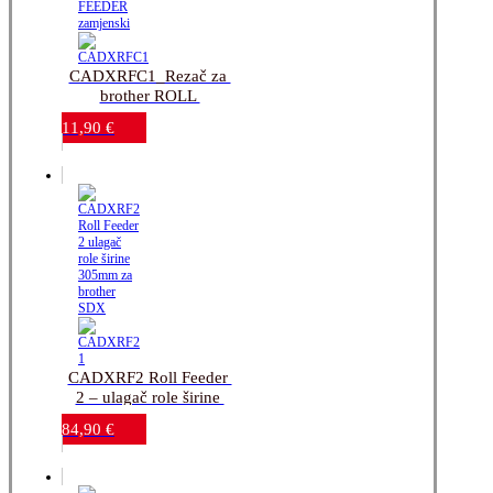
CADXRFC1_Rezač za 
brother ROLL 
FEEDER_zamjenski
11,90
€
CADXRF2 Roll Feeder 
2 – ulagač role širine 
305mm_za brother 
84,90
€
SDX