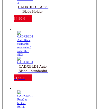
CADXHLD1_Auto 
Blade Holder-
standardni držač_bez 
34,90
€
noža_za brother SDX
CADXBLD1 Auto 
Blade – standardni 
rezervni nož za brother 
21,90
€
SDX