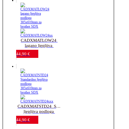
CADXMATLOW24 
lagano ljepljiva 
podloga 305x610mm 
44,90
€
za brother SDX
CADXMATSTD24_Standardno 
ljepljiva podloga 
305x610mm za 
44,90
€
brother SDX