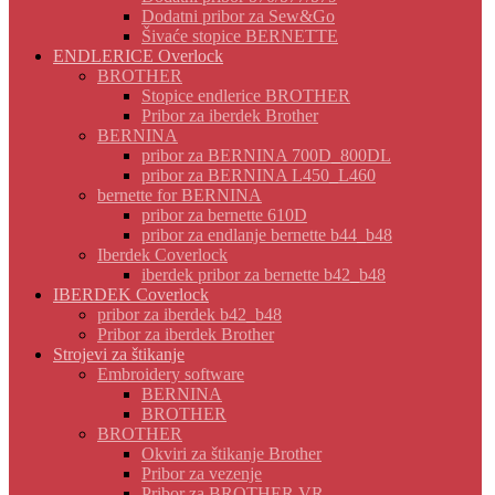
Dodatni pribor za Sew&Go
Šivaće stopice BERNETTE
ENDLERICE Overlock
BROTHER
Stopice endlerice BROTHER
Pribor za iberdek Brother
BERNINA
pribor za BERNINA 700D_800DL
pribor za BERNINA L450_L460
bernette for BERNINA
pribor za bernette 610D
pribor za endlanje bernette b44_b48
Iberdek Coverlock
iberdek pribor za bernette b42_b48
IBERDEK Coverlock
pribor za iberdek b42_b48
Pribor za iberdek Brother
Strojevi za štikanje
Embroidery software
BERNINA
BROTHER
BROTHER
Okviri za štikanje Brother
Pribor za vezenje
Pribor za BROTHER VR