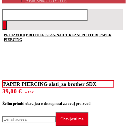
Aisin Seiko TOYOTA
PROIZVODI
BROTHER SCAN-N-CUT REZNI PLOTERI
PAPER
PIERCING
PAPER PIERCING alati_za brother SDX
39,00
€
sa PDV
Želim primiti obavijest o dostupnosti za ovaj proizvod
Obavijesti me