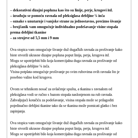
– dekorativni dizajni popluna kao što su linije, perje, krugovi itd.
– izrađuju se pomoću ravnala od pleksiglasa debljine ¼ inča
– oznake s unutarnje i vanjske strane za jednostavno, precizno šivanje
– brojčanik vam omogućuje individualno podešavanje visine stopala
prema debljini tkanine
– za strojeve od 5,5 mm i 9 mm
Ova stopica vam omogućuje šivanje duž dugačkih ravnala za prošivanje kako
biste stvorili ukrasne dizajne popluna poput linija, perja, krugova itd.
Mogu se upotrijebiti bilo koja komercijalna duga ravnala za prošivanje od
pleksiglasa debljine ¼ inča.
Visina potplata omogućuje prošivanje po svim rubovima ovih ravnala što je
posebno važno kod krugova.
Ovom se tehnikom nosač za uvlačenje spušta, a tkanina s ravnalom od
pleksiglasa vodi se ručno s bazom stopala naslonjenom na rub ravnala.
Zahvaljujući kotačiću za podešavanje, visina stopala može se prilagoditi
pojedinačno debljini tkanine tako da se tkanina može pomicati glatko i bez
zapinjanja.
Ova stopica vam omogućuje šivanje duž dugačkih ravnala za prošivanje kako
biste stvorili ukrasne dizajne popluna poput linija, perja, krugova itd.
Mogu se upotrijebiti bilo koja komercijalna duga ravnala za prošivanje od