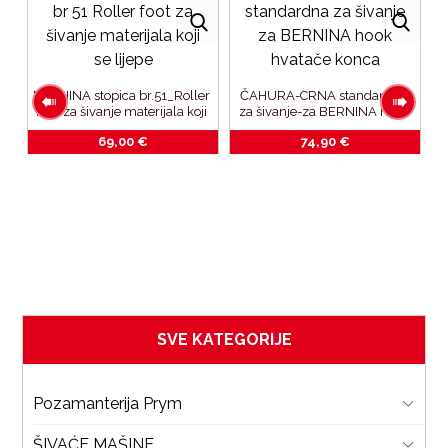
BERNINA stopica br.51_Roller 
ČAHURA-CRNA standardna 
foot-za šivanje materijala koji 
za šivanje-za BERNINA hook 
se lijepe
hvatače konca
69,00
€
74,90
€
SVE KATEGORIJE
Pozamanterija Prym
ŠIVAĆE MAŠINE