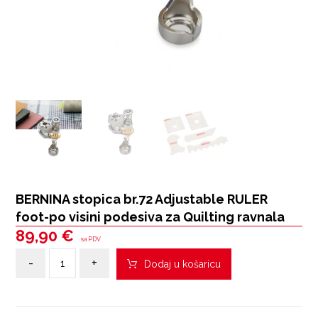
BERNINA stopica br.72 Adjustable RULER
foot-po visini podesiva za Quilting ravnala
89,90
€
sa PDV
-
+
Dodaj u košaricu