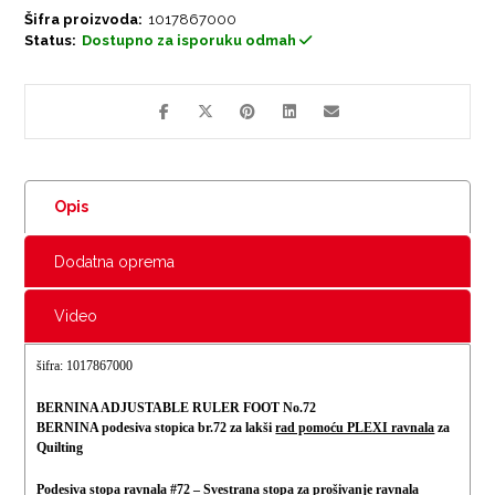
Šifra proizvoda:
1017867000
Status:
Dostupno za isporuku odmah
Opis
Dodatna oprema
Video
šifra: 1017867000
BERNINA ADJUSTABLE RULER FOOT No.72
BERNINA podesiva stopica br.72 za lakši
rad pomoću PLEXI ravnala
za
Quilting
Podesiva stopa ravnala #72 – Svestrana stopa za prošivanje ravnala