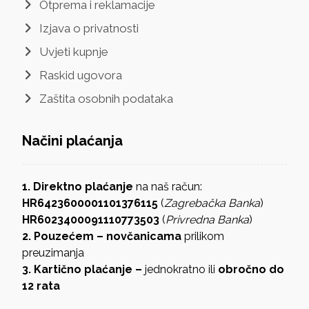
Otprema i reklamacije
Izjava o privatnosti
Uvjeti kupnje
Raskid ugovora
Zaštita osobnih podataka
Načini plaćanja
1. Direktno plaćanje
na naš račun:
HR6423600001101376115
(
Zagrebačka Banka
)
HR6023400091110773503
(
Privredna Banka
)
2. Pouzećem – novčanicama
prilikom
preuzimanja
3. Kartično plaćanje –
jednokratno ili
obročno do
12 rata