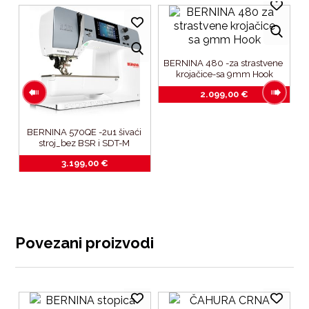
BERNINA 480 -za strastvene 
krojačice-sa 9mm Hook
2.099,00
€
BERNINA 570QE -2u1 šivaći 
B
stroj_bez BSR i SDT-M 
modula za vez
3.199,00
€
Povezani proizvodi