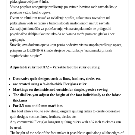
pleksiglasa debljine ¼ inča.
Visina potplata omogućuje prošivanje po svim rubovima ovih ravnala što je
posebno važno kod krugova.
Ovom se tehnikom nosač za uvlačenje spušta, a tkanina s ravnalom od
pleksiglasa vodi se ručno s bazom stopala naslonjenom na rub ravnala.
Zahvaljujući kotačiću za podešavanje, visina stopala može se prilagoditi
pojedinačno debljini tkanine tako da se tkanina može pomicati glatko i bez
zapinjanja.
Štoviše, ova dodatna opcija koju pruža podesiva visina stopala proširuje opseg
primjene za BERNINA šivaće strojeve bez funkcije “automatski pritisak
stopice/visina stopice”.
Adjustable ruler foot #72 –
Versatile foot for ruler quilting
Decorative quilt designs such as lines, feathers, circles etc.
are created using a ¼-inch-thick Plexiglass ruler
Markings on the inside and outside for simple, precise sewing
The dial lets you adjust the height of the foot individually to the fabric
thickness
For 5.5 mm and 9 mm machines
This foot allows you to sew along longarm quilting rulers to create decorative
quilt designs such as lines, feathers, circles etc.
Any commercial Plexiglas longarm quilting rulers with a ¼ inch thickness can
be used.
The height of the sole of the foot makes it possible to quilt along all the edges of