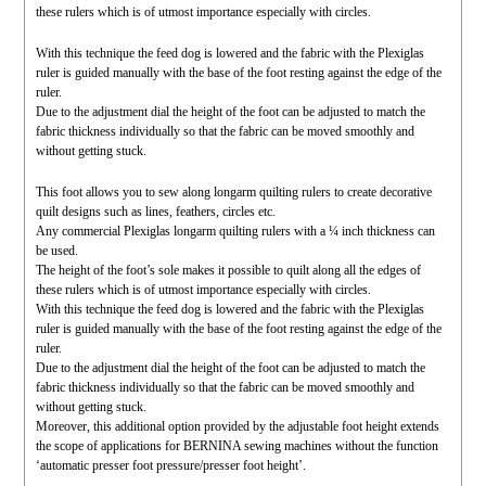
these rulers which is of utmost importance especially with circles.
With this technique the feed dog is lowered and the fabric with the Plexiglas
ruler is guided manually with the base of the foot resting against the edge of the
ruler.
Due to the adjustment dial the height of the foot can be adjusted to match the
fabric thickness individually so that the fabric can be moved smoothly and
without getting stuck.
This foot allows you to sew along longarm quilting rulers to create decorative
quilt designs such as lines, feathers, circles etc.
Any commercial Plexiglas longarm quilting rulers with a ¼ inch thickness can
be used.
The height of the foot’s sole makes it possible to quilt along all the edges of
these rulers which is of utmost importance especially with circles.
With this technique the feed dog is lowered and the fabric with the Plexiglas
ruler is guided manually with the base of the foot resting against the edge of the
ruler.
Due to the adjustment dial the height of the foot can be adjusted to match the
fabric thickness individually so that the fabric can be moved smoothly and
without getting stuck.
Moreover, this additional option provided by the adjustable foot height extends
the scope of applications for BERNINA sewing machines without the function
‘automatic presser foot pressure/presser foot height’.