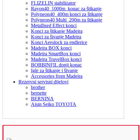
FLIZELIN stabilizator
Rayon40_1000m_konac za štikanje
Polyneon40_400m konci za štikanje
Polyneon40 Multi_200m za štikanje
Metallised Effect konci
Konci za štikanje Madeira
Konci za šivanje Madeira
Konci Aerolock za endlerice
Madeira BOX konci
Madeira SmartBox konci
Madeira TravelBox konci
BOBBINFIL donji konac
Igle za štikanje i šivanje
Accessories from Madeira
Rezervni servisni dijelovi
brother
bernette
BERNINA
Aisin Seiko TOYOTA