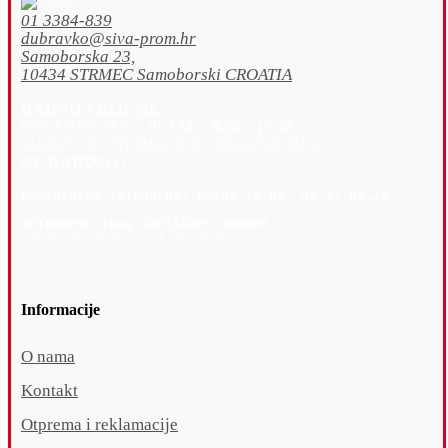
01 3384-839
dubravko@siva-prom.hr
Samoborska 23,
10434 STRMEC Samoborski CROATIA
RADNO VRIJEME:
PONEDJELJAK – PETAK :
9.30 – 17.30
SUBOTOM / NEDJELJOM i PRAZNICIMA :
NE RADIMO !
poslovnica 
ZATVORENA: petak 19
.06. do 23.06.26
ZATVORENO zbog GODIŠNJEG ODMORA
od 26.07.2026 - 11.08.2026
Informacije
O nama
Kontakt
Otprema i reklamacije