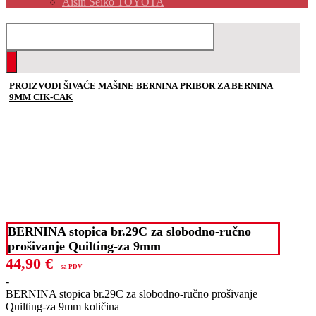
Aisin Seiko TOYOTA
PROIZVODI
ŠIVAĆE MAŠINE
BERNINA
PRIBOR ZA BERNINA
9MM CIK-CAK
BERNINA stopica br.29C za slobodno-ručno
prošivanje Quilting-za 9mm
44,90
€
sa PDV
-
BERNINA stopica br.29C za slobodno-ručno prošivanje
Quilting-za 9mm količina