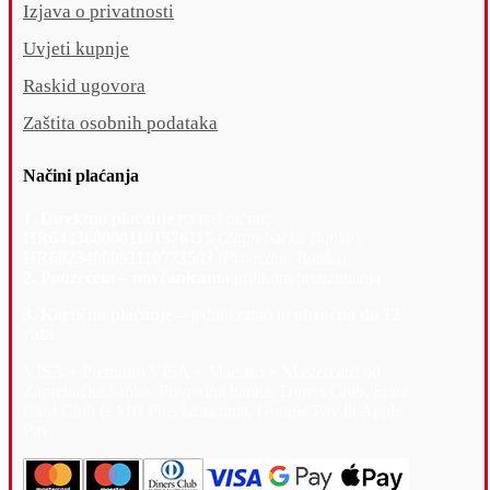
Izjava o privatnosti
Uvjeti kupnje
Raskid ugovora
Zaštita osobnih podataka
Načini plaćanja
1. Direktno plaćanje
na naš račun:
HR6423600001101376115
(
Zagrebačka Banka
)
HR6023400091110773503
(
Privredna Banka
)
2. Pouzećem – novčanicama
prilikom preuzimanja
3. Kartično plaćanje –
jednokratno ili
obročno do 12
rata
VISA + Premium VISA + Maestro + Mastercard od
Zagrebačka banka, Privredna banka, Diners Club, Erste
Card Club te MB Plus karticama, Google Pay ili Apple
Pay