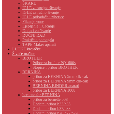
ŠKARE
IGLE za strojno šivanje
IGLE za ručno šivanje
IGLE pribadače i ziherice
Filcanje vune
Ljepljenje i glačanje
Dodaci za šivanje
RUČNI RAD
Praktična pomagala
TAPE Maker aparati
LUTKE krojačke
Šivaće mašine
BROTHER
Pribor za brother PQ1600s
Stopice i pribor BROTHER
BERNINA
pribor za BERNINA 5mm cik-cak
pribor za BERNINA 9mm cik-cak
BERNINA BINDER aparati
pribor za BERNINA 1008
bernette for BERNINA
pribor za bernette b08
Dodatni pribor b33/b35
Dodatni pribor b37/b38
Dodatni pribor b70/b77/b79