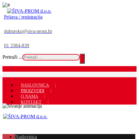
Prijava / registracija
dubravko@siva-prom.hr
01 3384-839
Pretraži ...
NASLOVNICA
PROIZVODI
O NAMA
KONTAKT
Naslovnica