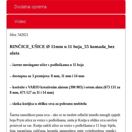
Dodatna oprema
Video
šifra: 542621
RINČICE_UŠICE Ø 11mm u 11 boja_55 komada_bez
alata
– šarene mesingane ušice s podloškama u 11 boja
– dostupna su 3 promjera: 8 mm, 11 mm i 14 mm
– koristite s VARIO kreativnim alatom (390 903) i setom alata (673 131 za
8 mm, 673 127 za 11 i 14 mm)
– slatka kutijica u obliku srca za pohranu mobitela
Šarena raznolikost puna srca – ako se ne možete odlučiti između mnogih sjajnih
boja Prym ušica za vezice s podloškama, onda je Kutija u obliku srca savršen
proizvod za vas. Kutija sadrži ušice za vezice s podloškama u 11 boja: bijela,
žuta, narančasta, ružičasta, lavanda, tamnoplava, mint, svijetlozelena, smeđa i