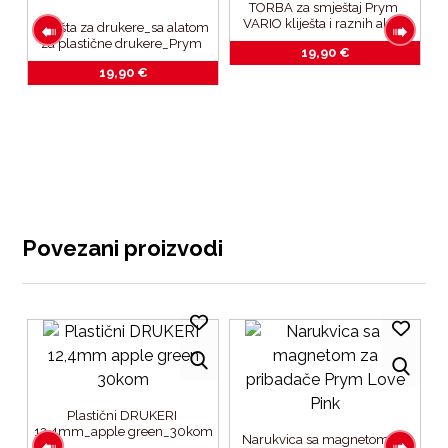
TORBA za smještaj Prym 
VARIO kliješta i raznih alata 
Kliješta za drukere_sa alatom 
za drukere
za plastične drukere_Prym 
19,90
€
Love VARIO Pink
19,90
€
P
 
S
Povezani proizvodi
Plastični DRUKERI 
12,4mm_apple green_30kom
Narukvica sa magnetom za 