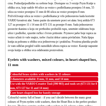
crna. Podnožja/podloške su srebrne boje. Dostupne su 3 verzije Prym Kutije u
obliku srca, koje sadrže 44 ušice za vezice s podloškama promjera 14 mm, 55
ušica za vezice promjera 11 mm ili 66 ušica za vezice promjera 8 mm.
Pričvršćivanje ušica za vezice s podloškama je vrlo jednostavno kada koristite
VARIO kreativni alat. Samo pazite da umetnete pravi set alata: broj artikla 673
127 za promjere 11 i 14 mm ili 673 131 za promjer 8 mm. Sada jednostavno
postavite tkaninu u koju ste prethodno probušili rupu, umetnite odabranu boju
ušice i podloške, spustite ručku i čvrsto pritisnite. Prymove jarke boje rupica za
vezice učinit će vaše majice, torbe i kućni dekor zaista privlačnim. Naša lijepa
kutija za pohranu u obliku srca jedinstvena je i praktična. Prozirna plastika pružit
će vam odličan pregled vaših raznolikih izbora rupica za vezice. Kasnije napunite
svoju kutiju u obliku srca odabranim proizvodom.
Eyelets with washers, mixed colours, in heart-shaped box,
11 mm
Colourful brass eyelets with washers in 11 colours
3 diameters available: 8 mm, 11 mm, and 14 mm
Use with the VARIO Creative Tool (390 903) and tools set (673 131 for 8
mm, 673 127 for 11 and 14 mm)
Cute heart-shaped box for handy storage
Colourful variety full of heart – if you can’t decide between the many great
colours of Prym eyelets with washers, then the Heart Box is the perfect product
for you. The box contains eyelets with washers in 11 colours: white, yellow,