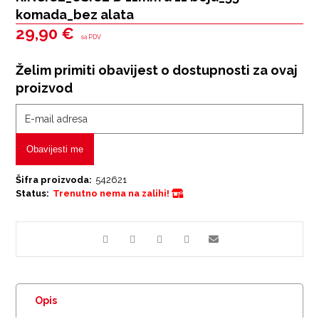
komada_bez alata
29,90
€
sa PDV
Želim primiti obavijest o dostupnosti za ovaj
proizvod
Obavijesti me
Šifra proizvoda:
542621
Status:
Trenutno nema na zalihi!
Opis