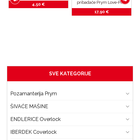
pribadače Prym Love-Pink
4,50
€
17,90
€
D
SVE KATEGORIJE
Pozamanterija Prym
ŠIVAĆE MAŠINE
ENDLERICE Overlock
IBERDEK Coverlock