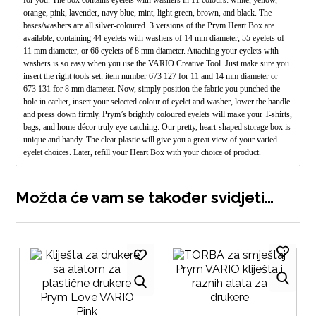
orange, pink, lavender, navy blue, mint, light green, brown, and black. The
bases/washers are all silver-coloured. 3 versions of the Prym Heart Box are
available, containing 44 eyelets with washers of 14 mm diameter, 55 eyelets of
11 mm diameter, or 66 eyelets of 8 mm diameter. Attaching your eyelets with
washers is so easy when you use the VARIO Creative Tool. Just make sure you
insert the right tools set: item number 673 127 for 11 and 14 mm diameter or
673 131 for 8 mm diameter. Now, simply position the fabric you punched the
hole in earlier, insert your selected colour of eyelet and washer, lower the handle
and press down firmly. Prym’s brightly coloured eyelets will make your T-shirts,
bags, and home décor truly eye-catching. Our pretty, heart-shaped storage box is
unique and handy. The clear plastic will give you a great view of your varied
eyelet choices. Later, refill your Heart Box with your choice of product.
Možda će vam se također svidjeti…