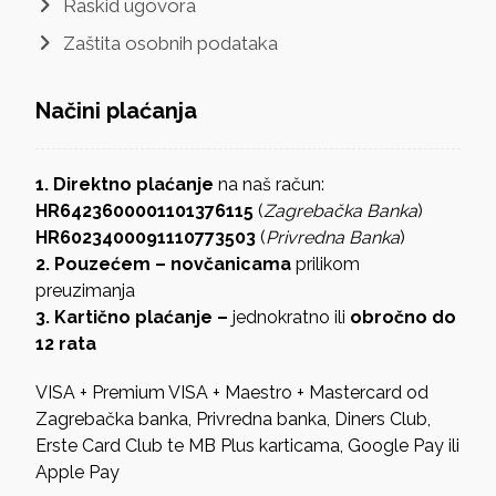
Raskid ugovora
Zaštita osobnih podataka
Načini plaćanja
1. Direktno plaćanje
na naš račun:
HR6423600001101376115
(
Zagrebačka Banka
)
HR6023400091110773503
(
Privredna Banka
)
2. Pouzećem – novčanicama
prilikom
preuzimanja
3. Kartično plaćanje –
jednokratno ili
obročno do
12 rata
VISA + Premium VISA + Maestro + Mastercard od
Zagrebačka banka, Privredna banka, Diners Club,
Erste Card Club te MB Plus karticama, Google Pay ili
Apple Pay