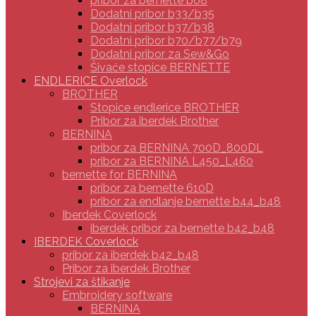
pribor za bernette b08
Dodatni pribor b33/b35
Dodatni pribor b37/b38
Dodatni pribor b70/b77/b79
Dodatni pribor za Sew&Go
Šivaće stopice BERNETTE
ENDLERICE Overlock
BROTHER
Stopice endlerice BROTHER
Pribor za iberdek Brother
BERNINA
pribor za BERNINA 700D_800DL
pribor za BERNINA L450_L460
bernette for BERNINA
pribor za bernette 610D
pribor za endlanje bernette b44_b48
Iberdek Coverlock
iberdek pribor za bernette b42_b48
IBERDEK Coverlock
pribor za iberdek b42_b48
Pribor za iberdek Brother
Strojevi za štikanje
Embroidery software
BERNINA