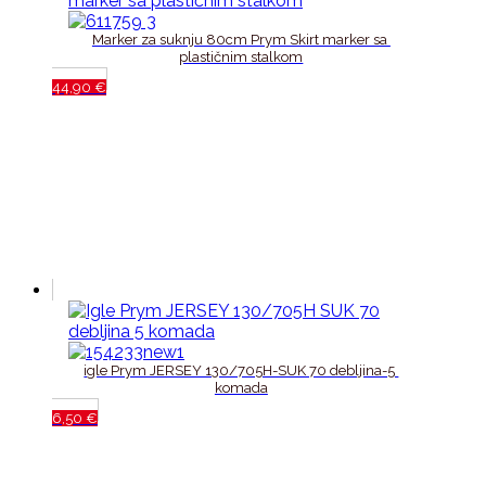
Marker za suknju 80cm Prym Skirt marker sa 
plastičnim stalkom
44,90
€
igle Prym JERSEY 130/705H-SUK 70 debljina-5 
komada
6,50
€