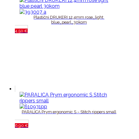
Plastični DRUKERI 12,4mm rose_light 
blue_pearl_30kom
4,50
€
PARALICA Prym ergonomic S – Stitch rippers small
6,90
€