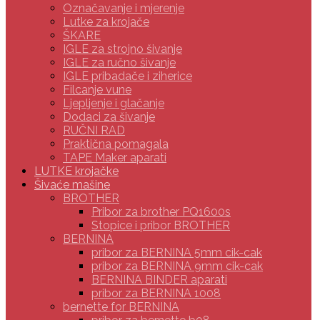
Označavanje i mjerenje
Lutke za krojače
ŠKARE
IGLE za strojno šivanje
IGLE za ručno šivanje
IGLE pribadače i ziherice
Filcanje vune
Ljepljenje i glačanje
Dodaci za šivanje
RUČNI RAD
Praktična pomagala
TAPE Maker aparati
LUTKE krojačke
Šivaće mašine
BROTHER
Pribor za brother PQ1600s
Stopice i pribor BROTHER
BERNINA
pribor za BERNINA 5mm cik-cak
pribor za BERNINA 9mm cik-cak
BERNINA BINDER aparati
pribor za BERNINA 1008
bernette for BERNINA