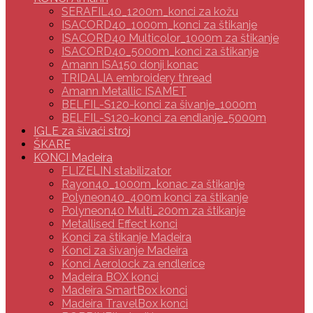
SERAFIL40_1200m_konci za kožu
ISACORD40_1000m_konci za štikanje
ISACORD40 Multicolor_1000m za štikanje
ISACORD40_5000m_konci za štikanje
Amann ISA150 donji konac
TRIDALIA embroidery thread
Amann Metallic ISAMET
BELFIL-S120-konci za šivanje_1000m
BELFIL-S120-konci za endlanje_5000m
IGLE za šivaći stroj
ŠKARE
KONCI Madeira
FLIZELIN stabilizator
Rayon40_1000m_konac za štikanje
Polyneon40_400m konci za štikanje
Polyneon40 Multi_200m za štikanje
Metallised Effect konci
Konci za štikanje Madeira
Konci za šivanje Madeira
Konci Aerolock za endlerice
Madeira BOX konci
Madeira SmartBox konci
Madeira TravelBox konci