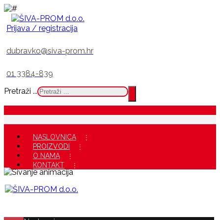
Prijava / registracija
dubravko@siva-prom.hr
01 3384-839
Pretraži ...
NASLOVNICA
PROIZVODI
O NAMA
KONTAKT