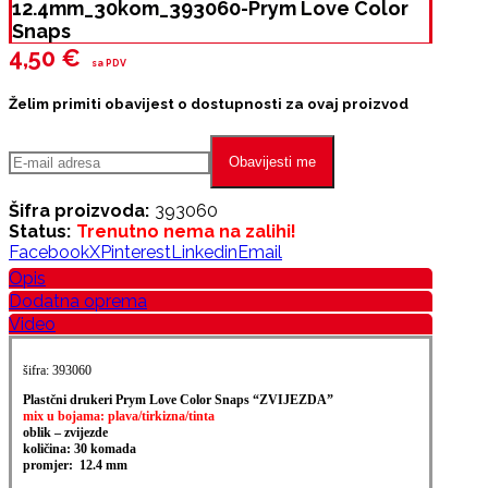
12.4mm_30kom_393060-Prym Love Color
Snaps
4,50
€
sa PDV
Želim primiti obavijest o dostupnosti za ovaj proizvod
Obavijesti me
Šifra proizvoda:
393060
Status:
Trenutno nema na zalihi!
Facebook
X
Pinterest
Linkedin
Email
Opis
Dodatna oprema
Video
šifra: 393060
Plastčni drukeri Prym Love Color Snaps “ZVIJEZDA”
mix u bojama: plava/tirkizna/tinta
oblik – zvijezde
količina: 30 komada
promjer: 12.4 mm