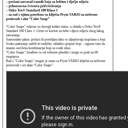
– prešani zatvarači raznih boja za bebinu i dječju odjeću
– jednostavna čvrstoća pričvršćivanja
– Oeko-Tex® Standard 100 Klasa 1
– za rad s njima potrebna su kliješta Prym VARIO za nešivene
proizvode i alat “Color Snap”
“Color Snaps” odavno su dosegli kultni status, u skladu s Oeko-Tex®
Standard 100 Class 1 i često se koriste za bebe i djecu odjeću zbog lakog
zatvaranja.
Samostalne jakne, prsluci ili posteljina lako se uljepšavaju kopčama u boji.
Svako pakiranje sadrži tri različite, skladno spojene boje – sigurni smo da
imamo savršena kombinacija boja za svaki ukus.
“Color Snaps” izrađene su od robusne plastike i mogu se prati na 60
stupnjeva.
Rad s “Color Snaps” moguć je samo sa Prym VARIO kliješta za nešivene
proizvode i set alata “Color Snaps”