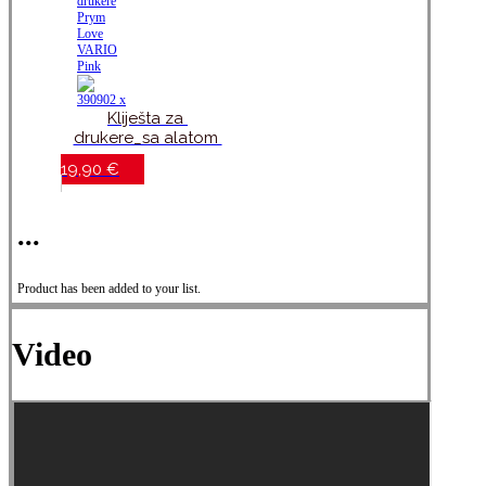
Kliješta za 
drukere_sa alatom 
za plastične 
19,90
€
drukere_Prym Love 
VARIO Pink
...
Product has been added to your list.
Video