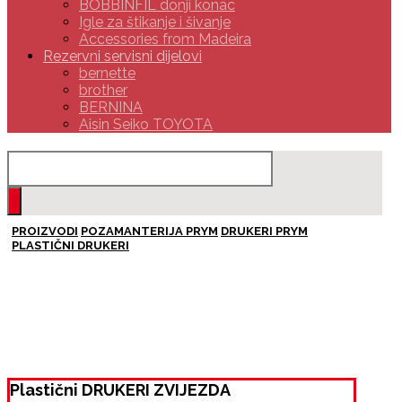
BOBBINFIL donji konac
Igle za štikanje i šivanje
Accessories from Madeira
Rezervni servisni dijelovi
bernette
brother
BERNINA
Aisin Seiko TOYOTA
PROIZVODI
POZAMANTERIJA PRYM
DRUKERI PRYM
PLASTIČNI DRUKERI
Plastični DRUKERI ZVIJEZDA