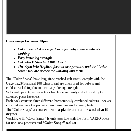
Color snaps fasteners 30pcs.
Colour assorted press fasteners for baby’s and children’s
clothing
Easy fastening strength
Oeko-Tex® Standard 100 Class 1
The Prym VARIO pliers for non-sew products and the “Color
Snap” tool are needed for working with them
The “Color Snaps” have long since reached cult status, comply with the
Oeko-Tex® Standard 100 Class 1 and are often used for baby’s and
children’s clothing due to their easy closing strength.
Self-made jackets, waistcoats or bed linen are easily embellished by the
coloured press fasteners.
Each pack contains three different, harmoniously combined colours – we are
sure that we have the perfect colour combination for every taste.
The “Color Snaps” are made of
robust plastic and
can be washed at 60
degrees
.
Working with “Color Snaps” is only possible with the Prym VARIO pliers
for non-sew products and
“Color Snaps” tool set
.