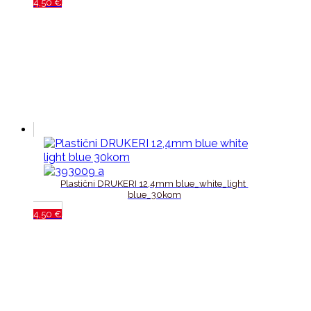
4,50
€
Plastični DRUKERI 12,4mm blue_white_light 
blue_30kom
4,50
€