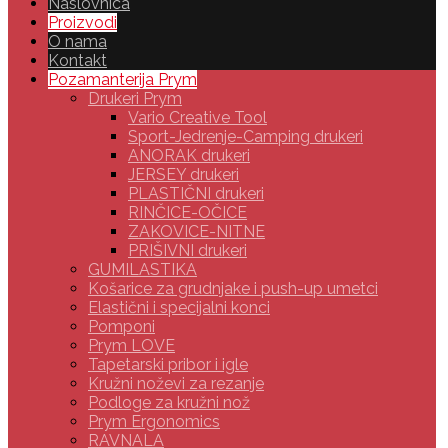
Naslovnica
Proizvodi
O nama
Kontakt
Pozamanterija Prym
Drukeri Prym
Vario Creative Tool
Sport-Jedrenje-Camping drukeri
ANORAK drukeri
JERSEY drukeri
PLASTIČNI drukeri
RINČICE-OČICE
ZAKOVICE-NITNE
PRIŠIVNI drukeri
GUMILASTIKA
Košarice za grudnjake i push-up umetci
Elastični i specijalni konci
Pomponi
Prym LOVE
Tapetarski pribor i igle
Kružni noževi za rezanje
Podloge za kružni nož
Prym Ergonomics
RAVNALA