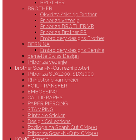
BROTHER
BROTHER
Okviri za štikanje Brother
Pribor za vezenje
Pribor za BROTHER VR
Pribor za Brother PR
Embroidery designs Brother
BERNINA
Embroidery designs Bernina
bernette Swiss Design
Pribor za vezenje
brother Scan-N-Cut rezni ploteri
Pribor za SDX1200_SDX1000
Rhinestone kamenčići
FOIL TRANSFER
EMBOSSING
CALLIGRAPHY
PAPER PIERCING
STAMPING
Printable Sticker
Design Collections
Podloge za ScanNCut CM900
Pribor za Scan-N-Cut2 CM900
KONCI Amann