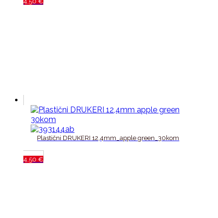
4,50
€
Plastični DRUKERI 12,4mm_apple green_30kom
4,50
€