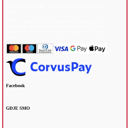
3. Kartično plaćanje –
jednokratno ili
obročno do 12
rata
VISA + Premium VISA + Maestro + Mastercard od
Zagrebačka banka, Privredna banka, Diners Club, Erste
Card Club te MB Plus karticama, Google Pay ili Apple
Pay
Facebook
GDJE SMO