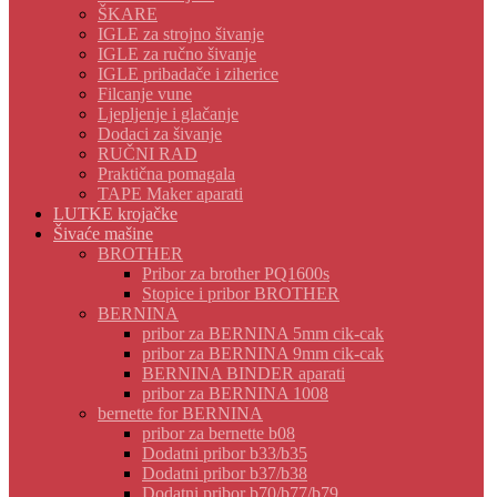
ŠKARE
IGLE za strojno šivanje
IGLE za ručno šivanje
IGLE pribadače i ziherice
Filcanje vune
Ljepljenje i glačanje
Dodaci za šivanje
RUČNI RAD
Praktična pomagala
TAPE Maker aparati
LUTKE krojačke
Šivaće mašine
BROTHER
Pribor za brother PQ1600s
Stopice i pribor BROTHER
BERNINA
pribor za BERNINA 5mm cik-cak
pribor za BERNINA 9mm cik-cak
BERNINA BINDER aparati
pribor za BERNINA 1008
bernette for BERNINA
pribor za bernette b08
Dodatni pribor b33/b35
Dodatni pribor b37/b38
Dodatni pribor b70/b77/b79