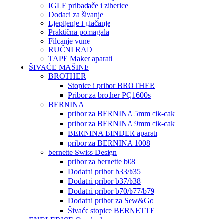
IGLE pribadače i ziherice
Dodaci za šivanje
Ljepljenje i glačanje
Praktična pomagala
Filcanje vune
RUČNI RAD
TAPE Maker aparati
ŠIVAĆE MAŠINE
BROTHER
Stopice i pribor BROTHER
Pribor za brother PQ1600s
BERNINA
pribor za BERNINA 5mm cik-cak
pribor za BERNINA 9mm cik-cak
BERNINA BINDER aparati
pribor za BERNINA 1008
bernette Swiss Design
pribor za bernette b08
Dodatni pribor b33/b35
Dodatni pribor b37/b38
Dodatni pribor b70/b77/b79
Dodatni pribor za Sew&Go
Šivaće stopice BERNETTE