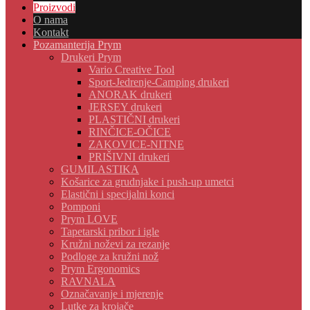
Proizvodi
O nama
Kontakt
Pozamanterija Prym
Drukeri Prym
Vario Creative Tool
Sport-Jedrenje-Camping drukeri
ANORAK drukeri
JERSEY drukeri
PLASTIČNI drukeri
RINČICE-OČICE
ZAKOVICE-NITNE
PRIŠIVNI drukeri
GUMILASTIKA
Košarice za grudnjake i push-up umetci
Elastični i specijalni konci
Pomponi
Prym LOVE
Tapetarski pribor i igle
Kružni noževi za rezanje
Podloge za kružni nož
Prym Ergonomics
RAVNALA
Označavanje i mjerenje
Lutke za krojače