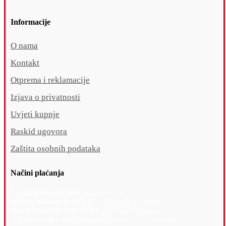
Informacije
O nama
Kontakt
Otprema i reklamacije
Izjava o privatnosti
Uvjeti kupnje
Raskid ugovora
Zaštita osobnih podataka
Načini plaćanja
1. Direktno plaćanje
na naš račun:
HR6423600001101376115
(
Zagrebačka Banka
)
HR6023400091110773503
(
Privredna Banka
)
2. Pouzećem – novčanicama
prilikom preuzimanja