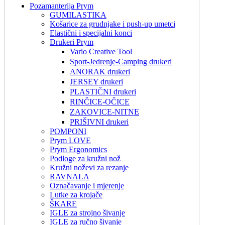
Pozamanterija Prym
GUMILASTIKA
Košarice za grudnjake i push-up umetci
Elastični i specijalni konci
Drukeri Prym
Vario Creative Tool
Sport-Jedrenje-Camping drukeri
ANORAK drukeri
JERSEY drukeri
PLASTIČNI drukeri
RINČICE-OČICE
ZAKOVICE-NITNE
PRIŠIVNI drukeri
POMPONI
Prym LOVE
Prym Ergonomics
Podloge za kružni nož
Kružni noževi za rezanje
RAVNALA
Označavanje i mjerenje
Lutke za krojače
ŠKARE
IGLE za strojno šivanje
IGLE za ručno šivanje