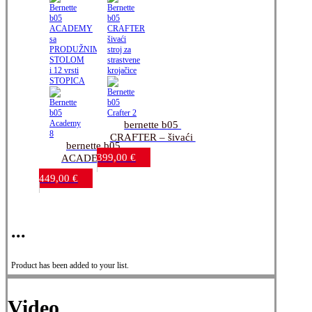
bernette b05 
CRAFTER – šivaći 
bernette b05 
stroj za strastvene 
399,00
€
ACADEMY sa 
krojačice
PRODUŽNIM 
449,00
€
STOLOM i 12 vrsti 
STOPICA
...
Product has been added to your list.
Video