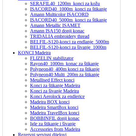
SERAFIL40_1200m_konci za kožu
ISACORD40_1000m_konci za štikanje
Amann Multicolor ISACORD
ISACORD40_5000m_konci za štikanje
Amann Metallic ISAMET
Amann ISA150 donji konac
TRIDALIA embroidery thread
BELFIL-S120-konci za endlanje_5000m
BELFIL-S120-konci za šivanje_1000m
KONCI Madeira
FLIZELIN stabilizator
Rayon40_1000m_konac za štikanje
Polyneon40_400m konci za štikanje
Polyneon40 Multi_200m za štikanje
Metallised Effect konci
Konci za štikanje Madeira
Konci za šivanje Madeira
Konci Aerolock za endlerice
Madeira BOX konci
Madeira SmartBox konci
Madeira TravelBox konci
BOBBINFIL donji konac
Igle za štikanje i šivanje
Accessories from Madeira
Rezervni servisni dijelovi