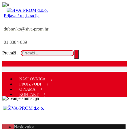
Prijava / registracija
dubravko@siva-prom.hr
01 3384-839
Pretraži ...
NASLOVNICA
PROIZVODI
O NAMA
KONTAKT
Naslovnica