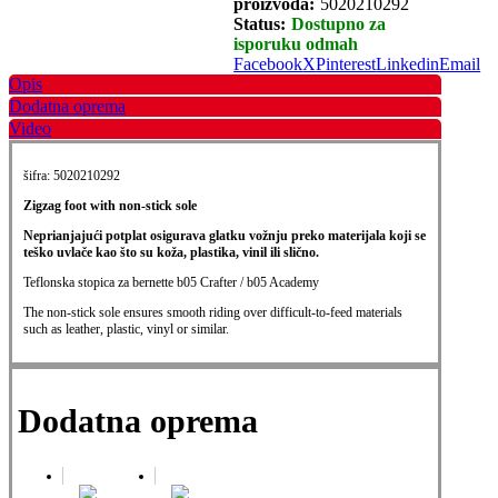
proizvoda:
5020210292
Status:
Dostupno za
isporuku odmah
Facebook
X
Pinterest
Linkedin
Email
Opis
Dodatna oprema
Video
šifra: 5020210292
Zigzag foot with non-stick sole
Neprianjajući potplat osigurava glatku vožnju preko materijala koji se
teško uvlače kao što su koža, plastika, vinil ili slično.
Teflonska stopica za bernette b05 Crafter / b05 Academy
The non-stick sole ensures smooth riding over
difficult-to-feed materials
such as leather, plastic, vinyl or similar.
Dodatna oprema