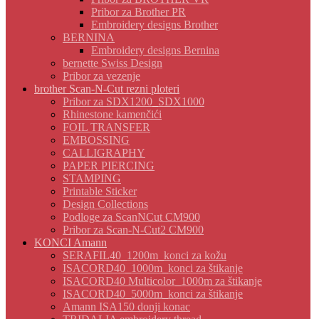
Pribor za Brother PR
Embroidery designs Brother
BERNINA
Embroidery designs Bernina
bernette Swiss Design
Pribor za vezenje
brother Scan-N-Cut rezni ploteri
Pribor za SDX1200_SDX1000
Rhinestone kamenčići
FOIL TRANSFER
EMBOSSING
CALLIGRAPHY
PAPER PIERCING
STAMPING
Printable Sticker
Design Collections
Podloge za ScanNCut CM900
Pribor za Scan-N-Cut2 CM900
KONCI Amann
SERAFIL40_1200m_konci za kožu
ISACORD40_1000m_konci za štikanje
ISACORD40 Multicolor_1000m za štikanje
ISACORD40_5000m_konci za štikanje
Amann ISA150 donji konac