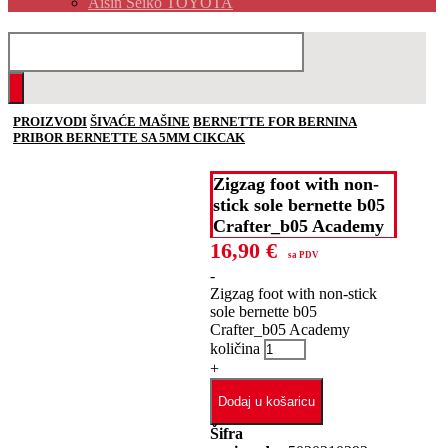
Aisin Seiko TOYOTA
PROIZVODI
ŠIVAĆE MAŠINE
BERNETTE FOR BERNINA
PRIBOR BERNETTE SA 5MM CIKCAK
Zigzag foot with non-
stick sole bernette b05
Crafter_b05 Academy
16,90
€
sa PDV
-
Zigzag foot with non-stick
sole bernette b05
Crafter_b05 Academy
količina
+
Dodaj u košaricu
Šifra