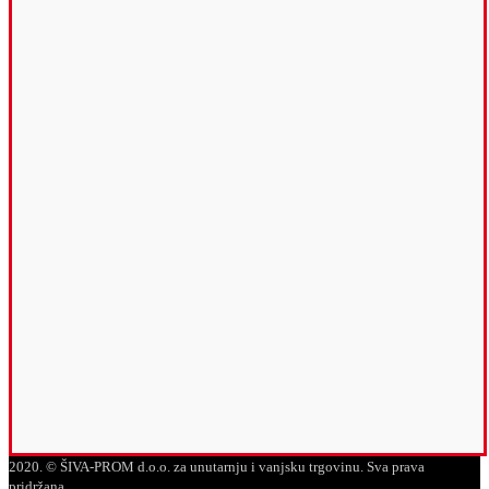
2020. © ŠIVA-PROM d.o.o. za unutarnju i vanjsku trgovinu. Sva prava
pridržana.