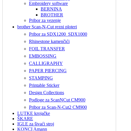
Embroidery software
BERNINA
BROTHER
Pribor za vezenje
brother Scan-N-Cut rezni ploteri
Pribor za SDX1200_SDX1000
Rhinestone kamenčići
FOIL TRANSFER
EMBOSSING
CALLIGRAPHY
PAPER PIERCING
STAMPING
Printable Sticker
Design Collections
Podloge za ScanNCut CM900
Pribor za Scan-N-Cut2 CM900
LUTKE krojačke
ŠKARE
IGLE za šivaći stroj
KONCI Amann