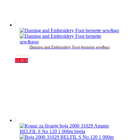
Darning and Embroidery Foot-bernette sew&go
12,90
€