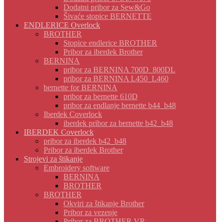
Dodatni pribor za Sew&Go
Šivaće stopice BERNETTE
ENDLERICE Overlock
BROTHER
Stopice endlerice BROTHER
Pribor za iberdek Brother
BERNINA
pribor za BERNINA 700D_800DL
pribor za BERNINA L450_L460
bernette for BERNINA
pribor za bernette 610D
pribor za endlanje bernette b44_b48
Iberdek Coverlock
iberdek pribor za bernette b42_b48
IBERDEK Coverlock
pribor za iberdek b42_b48
Pribor za iberdek Brother
Strojevi za štikanje
Embroidery software
BERNINA
BROTHER
BROTHER
Okviri za štikanje Brother
Pribor za vezenje
Pribor za BROTHER VR