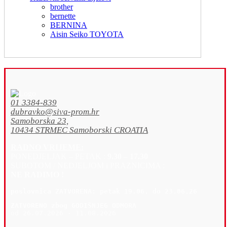
brother
bernette
BERNINA
Aisin Seiko TOYOTA
01 3384-839
dubravko@siva-prom.hr
Samoborska 23,
10434 STRMEC Samoborski CROATIA
RADNO VRIJEME:
PONEDJELJAK – PETAK :
9.30 – 17.30
SUBOTOM / NEDJELJOM i PRAZNICIMA :
NE RADIMO !
poslovnica 
ZATVORENA: petak 19
.06. do 23.06.26
ZATVORENO zbog GODIŠNJEG ODMORA
od 26.07.2026 - 11.08.2026