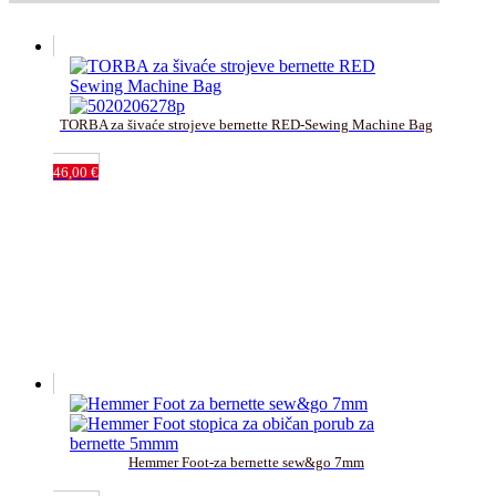
TORBA za šivaće strojeve bernette RED-Sewing Machine Bag
46,00
€
Hemmer Foot-za bernette sew&go 7mm