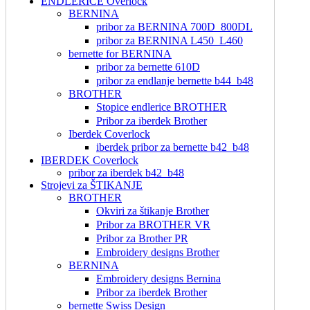
ENDLERICE Overlock
BERNINA
pribor za BERNINA 700D_800DL
pribor za BERNINA L450_L460
bernette for BERNINA
pribor za bernette 610D
pribor za endlanje bernette b44_b48
BROTHER
Stopice endlerice BROTHER
Pribor za iberdek Brother
Iberdek Coverlock
iberdek pribor za bernette b42_b48
IBERDEK Coverlock
pribor za iberdek b42_b48
Strojevi za ŠTIKANJE
BROTHER
Okviri za štikanje Brother
Pribor za BROTHER VR
Pribor za Brother PR
Embroidery designs Brother
BERNINA
Embroidery designs Bernina
Pribor za iberdek Brother
bernette Swiss Design