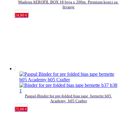
Madeira AEROFIL BOX 18 boja x 200m_Premium konci za 
šivanje
24,90
€
Paspul-Binder for pre-folded bias tape_bernette b05 
Academy_b05 Crafter
25,00
€