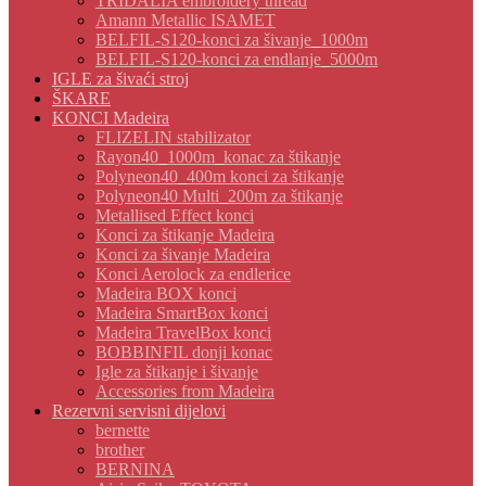
TRIDALIA embroidery thread
Amann Metallic ISAMET
BELFIL-S120-konci za šivanje_1000m
BELFIL-S120-konci za endlanje_5000m
IGLE za šivaći stroj
ŠKARE
KONCI Madeira
FLIZELIN stabilizator
Rayon40_1000m_konac za štikanje
Polyneon40_400m konci za štikanje
Polyneon40 Multi_200m za štikanje
Metallised Effect konci
Konci za štikanje Madeira
Konci za šivanje Madeira
Konci Aerolock za endlerice
Madeira BOX konci
Madeira SmartBox konci
Madeira TravelBox konci
BOBBINFIL donji konac
Igle za štikanje i šivanje
Accessories from Madeira
Rezervni servisni dijelovi
bernette
brother
BERNINA