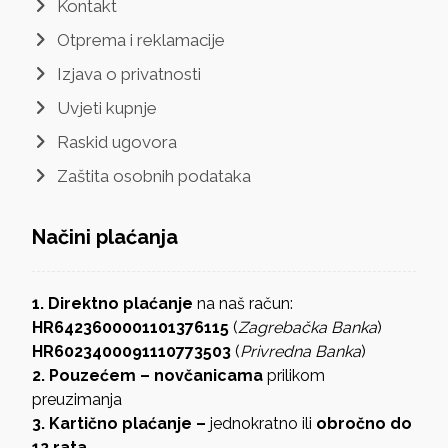
Kontakt
Otprema i reklamacije
Izjava o privatnosti
Uvjeti kupnje
Raskid ugovora
Zaštita osobnih podataka
Načini plaćanja
1. Direktno plaćanje
na naš račun:
HR6423600001101376115
(
Zagrebačka Banka
)
HR6023400091110773503
(
Privredna Banka
)
2. Pouzećem – novčanicama
prilikom
preuzimanja
3. Kartično plaćanje –
jednokratno ili
obročno do
12 rata