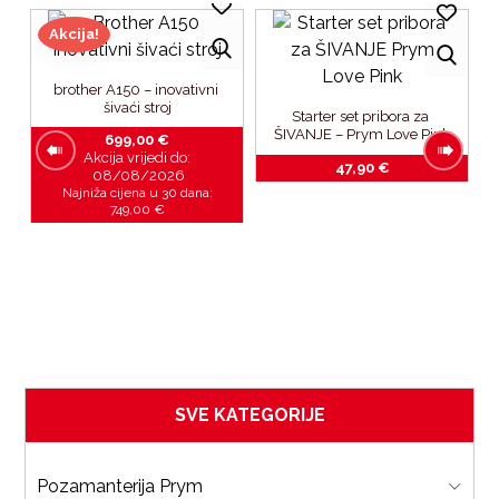
Akcija!
brother A150 – inovativni 
šivaći stroj
Starter set pribora za 
ŠIVANJE – Prym Love Pink
699,00
€
Akcija vrijedi do:
47,90
€
08/08/2026
Najniža cijena u 30 dana:
749,00
€
 
i
SVE KATEGORIJE
Pozamanterija Prym