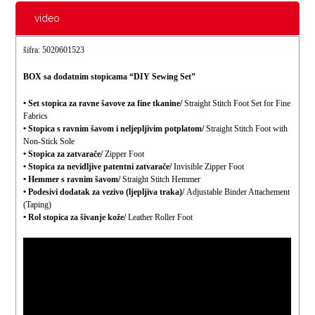
video
šifra: 5020601523
BOX sa dodatnim stopicama “DIY Sewing Set”
• Set stopica za ravne šavove za fine tkanine/
Straight Stitch Foot Set for Fine
Fabrics
• Stopica s ravnim šavom i neljepljivim potplatom/
Straight Stitch Foot with
Non-Stick Sole
• Stopica za zatvarače/
Zipper Foot
• Stopica za nevidljive patentni zatvarače/
Invisible Zipper Foot
• Hemmer s ravnim šavom/
Straight Stitch Hemmer
• Podesivi dodatak za vezivo (ljepljiva traka)/
Adjustable Binder Attachement
(Taping)
• Rol stopica za šivanje kože/
Leather Roller Foot