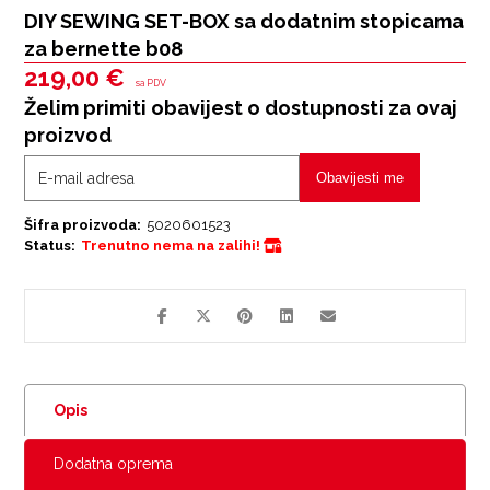
DIY SEWING SET-BOX sa dodatnim stopicama
za bernette b08
219,00
€
sa PDV
Želim primiti obavijest o dostupnosti za ovaj
proizvod
Obavijesti me
Šifra proizvoda:
5020601523
Status:
Trenutno nema na zalihi!
Opis
Dodatna oprema