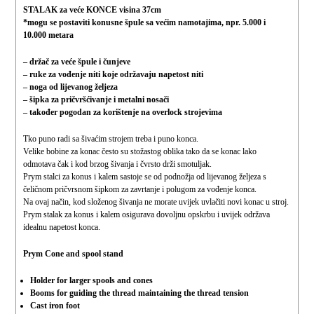
STALAK za veće KONCE
visina 37cm
*mogu se postaviti konusne špule sa većim namotajima, npr. 5.000 i
10.000 metara
– držač za veće špule i čunjeve
– ruke za vođenje niti koje održavaju napetost niti
– noga od lijevanog željeza
– šipka za pričvršćivanje i metalni nosači
– također pogodan za korištenje na overlock strojevima
Tko puno radi sa šivaćim strojem treba i puno konca.
Velike bobine za konac često su stožastog oblika tako da se konac lako
odmotava čak i kod brzog šivanja i čvrsto drži smotuljak.
Prym stalci za konus i kalem sastoje se od podnožja od lijevanog željeza s
čeličnom pričvrsnom šipkom za zavrtanje i polugom za vođenje konca.
Na ovaj način, kod složenog šivanja ne morate uvijek uvlačiti novi konac u stroj.
Prym stalak za konus i kalem osigurava dovoljnu opskrbu i uvijek održava
idealnu napetost konca.
Prym Cone and spool stand
Holder for larger spools and cones
Booms for guiding the thread maintaining the thread tension
Cast iron foot