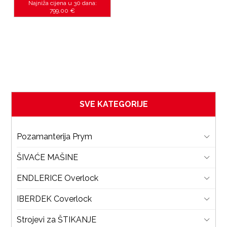
Najniža cijena u 30 dana:
799,00
€
je
SVE KATEGORIJE
Pozamanterija Prym
ŠIVAĆE MAŠINE
ENDLERICE Overlock
IBERDEK Coverlock
Strojevi za ŠTIKANJE