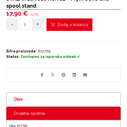
spool stand
17,90
€
sa PDV
-
+
Dodaj u košaricu
Šifra proizvoda:
611769
Status:
Dostupno za isporuku odmah
Opis
Dodatna oprema
šifra: 611769