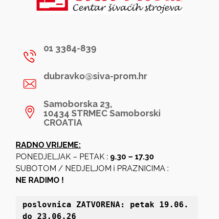
01 3384-839
dubravko@siva-prom.hr
Samoborska 23,
10434 STRMEC Samoborski
CROATIA
RADNO VRIJEME:
PONEDJELJAK – PETAK :
9.30 – 17.30
SUBOTOM / NEDJELJOM i PRAZNICIMA :
NE RADIMO !
poslovnica 
ZATVORENA: petak 19
.06. 
do 23.06.26