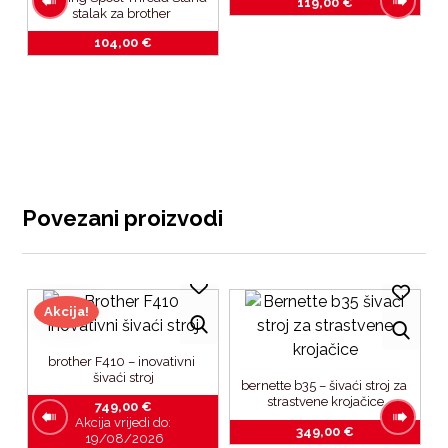
119,00
€
stalak za brother 
NV880e_F480_NV2700_F4
104,00
€
40e_F540e_F580
d 
T
Povezani proizvodi
Akcija!
brother F410 – inovativni 
šivaći stroj
bernette b35 – šivaći stroj za 
strastvene krojačice
749,00
€
Akcija vrijedi do:
349,00
€
19/08/2026