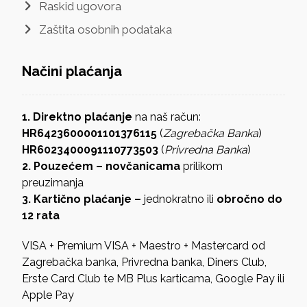
Raskid ugovora
Zaštita osobnih podataka
Načini plaćanja
1. Direktno plaćanje
na naš račun:
HR6423600001101376115
(
Zagrebačka Banka
)
HR6023400091110773503
(
Privredna Banka
)
2. Pouzećem – novčanicama
prilikom
preuzimanja
3. Kartično plaćanje –
jednokratno ili
obročno do
12 rata
VISA + Premium VISA + Maestro + Mastercard od
Zagrebačka banka, Privredna banka, Diners Club,
Erste Card Club te MB Plus karticama, Google Pay ili
Apple Pay