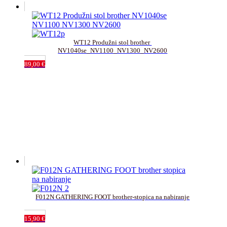
WT12 Produžni stol brother 
NV1040se_NV1100_NV1300_NV2600
89,00
€
F012N GATHERING FOOT brother-stopica na nabiranje
15,90
€