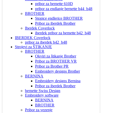
pribor za bernette 610D
pribor za endlanje bernette b44_b48
BROTHER
Stopice endlerice BROTHER
Pribor za iberdek Brother
Iberdek Coverlock
iberdek pribor za bernette b42_b48
IBERDEK Coverlock
pribor za iberdek b42_b48
Strojevi za ŠTIKANJE
BROTHER
Okviri za štikanje Brother
Pribor za BROTHER VR
Pribor za Brother PR
Embroidery designs Brother
BERNINA
Embroidery designs Bernina
Pribor za iberdek Brother
bernette Swiss Design
Embroidery software
BERNINA
BROTHER
Pribor za vezenje