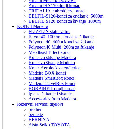
Amann Metallic ISAMET
Amann ISA150 donji konac
TRIDALIA embroidery thread
BELFIL-S120-konci za endlanje_5000m
BELFIL-S120-konci za šivanje_1000m
KONCI Madeira
FLIZELIN stabilizator
Rayon40_1000m_konac za štikanje
Polyneon40_400m konci za štikanje
Polyneon40 Multi_200m za štikanje
Metallised Effect konci
Konci za štikanje Madeira
Konci za šivanje Madeira
Konci Aerolock za endlerice
Madeira BOX konci
Madeira SmartBox konci
Madeira TravelBox konci
BOBBINFIL donji konac
Igle za štikanje i šivanje
Accessories from Madeira
Rezervni servisni dijelovi
brother
bernette
BERNINA
Aisin Seiko TOYOTA