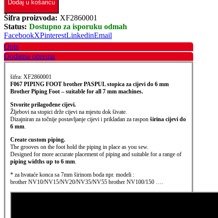
Dodaj u košaricu
Šifra proizvoda:
XF2860001
Status:
Dostupno za isporuku odmah
Facebook
X
Pinterest
Linkedin
Email
Opis
Dodatna oprema
šifra: XF2860001
F067 PIPING FOOT brother PASPUL stopica za cijevi do 6 mm
Brother Piping Foot – suitable for all 7 mm machines.
Stvorite prilagođene cijevi.
Žljebovi na stopici drže cijevi na mjestu dok šivate.
Dizajniran za točnije postavljanje cijevi i prikladan za raspon
širina cijevi do
6 mm
.
Create custom piping.
The grooves on the foot hold the piping in place as you sew.
Designed for more accurate placement of piping and suitable for a range of
piping widths up to 6 mm
.
* za hvataće konca sa 7mm širinom boda npr. modeli :
brother NV10/NV15/NV20/NV35/NV55 brother NV100/150 ….