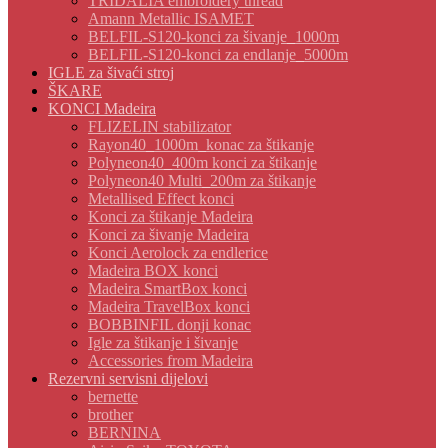
TRIDALIA embroidery thread
Amann Metallic ISAMET
BELFIL-S120-konci za šivanje_1000m
BELFIL-S120-konci za endlanje_5000m
IGLE za šivaći stroj
ŠKARE
KONCI Madeira
FLIZELIN stabilizator
Rayon40_1000m_konac za štikanje
Polyneon40_400m konci za štikanje
Polyneon40 Multi_200m za štikanje
Metallised Effect konci
Konci za štikanje Madeira
Konci za šivanje Madeira
Konci Aerolock za endlerice
Madeira BOX konci
Madeira SmartBox konci
Madeira TravelBox konci
BOBBINFIL donji konac
Igle za štikanje i šivanje
Accessories from Madeira
Rezervni servisni dijelovi
bernette
brother
BERNINA