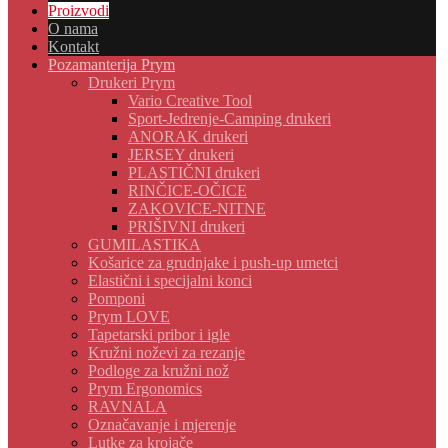
Proizvodi
O nama
Kontakt
Pozamanterija Prym
Drukeri Prym
Vario Creative Tool
Sport-Jedrenje-Camping drukeri
ANORAK drukeri
JERSEY drukeri
PLASTIČNI drukeri
RINČICE-OČICE
ZAKOVICE-NITNE
PRIŠIVNI drukeri
GUMILASTIKA
Košarice za grudnjake i push-up umetci
Elastični i specijalni konci
Pomponi
Prym LOVE
Tapetarski pribor i igle
Kružni noževi za rezanje
Podloge za kružni nož
Prym Ergonomics
RAVNALA
Označavanje i mjerenje
Lutke za krojače