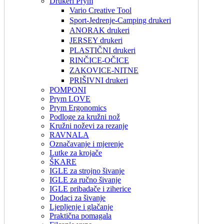
Drukeri Prym
Vario Creative Tool
Sport-Jedrenje-Camping drukeri
ANORAK drukeri
JERSEY drukeri
PLASTIČNI drukeri
RINČICE-OČICE
ZAKOVICE-NITNE
PRIŠIVNI drukeri
POMPONI
Prym LOVE
Prym Ergonomics
Podloge za kružni nož
Kružni noževi za rezanje
RAVNALA
Označavanje i mjerenje
Lutke za krojače
ŠKARE
IGLE za strojno šivanje
IGLE za ručno šivanje
IGLE pribadače i ziherice
Dodaci za šivanje
Ljepljenje i glačanje
Praktična pomagala