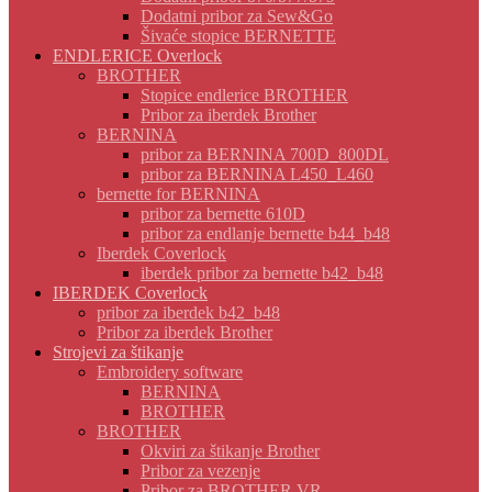
Dodatni pribor za Sew&Go
Šivaće stopice BERNETTE
ENDLERICE Overlock
BROTHER
Stopice endlerice BROTHER
Pribor za iberdek Brother
BERNINA
pribor za BERNINA 700D_800DL
pribor za BERNINA L450_L460
bernette for BERNINA
pribor za bernette 610D
pribor za endlanje bernette b44_b48
Iberdek Coverlock
iberdek pribor za bernette b42_b48
IBERDEK Coverlock
pribor za iberdek b42_b48
Pribor za iberdek Brother
Strojevi za štikanje
Embroidery software
BERNINA
BROTHER
BROTHER
Okviri za štikanje Brother
Pribor za vezenje
Pribor za BROTHER VR