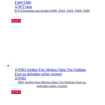
WT14 Produžni stol brother F400_F410_F420_F460_F480
89,00
€
F061 brother Free-Motion Open Toe Quilting Foot-za 
slobodno ručno vezenje
29,90
€