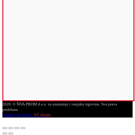
2020. © ŠIVA-PROM d.o.o. za unutarnju i vanjsku trgovinu. Sva prava
pridržana.
Izrada web shopa:
kT dizajn