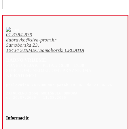
01 3384-839
dubravko@siva-prom.hr
Samoborska 23,
10434 STRMEC Samoborski CROATIA
RADNO VRIJEME:
PONEDJELJAK – PETAK :
9.30 – 17.30
SUBOTOM / NEDJELJOM i PRAZNICIMA :
NE RADIMO !
poslovnica 
ZATVORENA: petak 19
.06. do 23.06.26
ZATVORENO zbog GODIŠNJEG ODMORA
od 26.07.2026 - 11.08.2026
Informacije