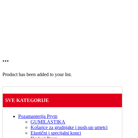
...
Product has been added to your list.
SVE KATEGORIJE
Pozamanterija Prym
GUMILASTIKA
Košarice za grudnjake i push-up umetci
Elastični i specijalni konci