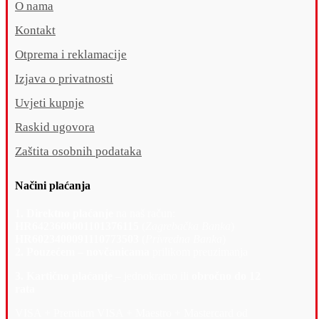
O nama
Kontakt
Otprema i reklamacije
Izjava o privatnosti
Uvjeti kupnje
Raskid ugovora
Zaštita osobnih podataka
Načini plaćanja
1. Direktno plaćanje
na naš račun:
HR6423600001101376115
(
Zagrebačka Banka
)
HR6023400091110773503
(
Privredna Banka
)
2. Pouzećem – novčanicama
prilikom preuzimanja
3. Kartično plaćanje –
jednokratno ili
obročno do 12
rata
VISA + Premium VISA + Maestro + Mastercard od