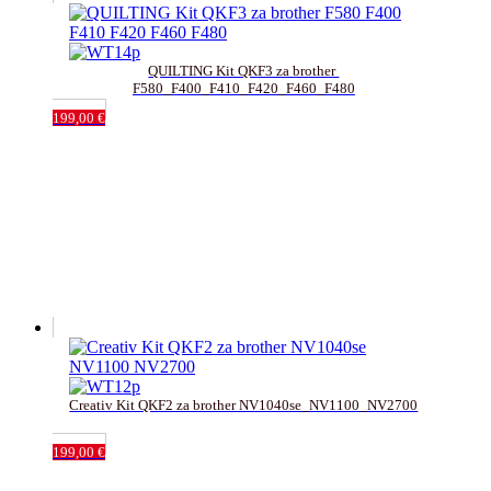
QUILTING Kit QKF3 za brother 
F580_F400_F410_F420_F460_F480
199,00
€
Creativ Kit QKF2 za brother NV1040se_NV1100_NV2700
199,00
€