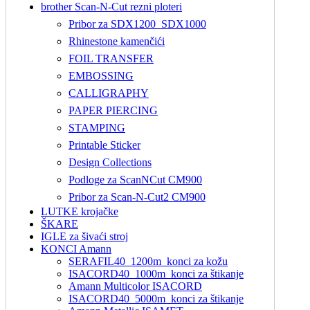
brother Scan-N-Cut rezni ploteri
Pribor za SDX1200_SDX1000
Rhinestone kamenčići
FOIL TRANSFER
EMBOSSING
CALLIGRAPHY
PAPER PIERCING
STAMPING
Printable Sticker
Design Collections
Podloge za ScanNCut CM900
Pribor za Scan-N-Cut2 CM900
LUTKE krojačke
ŠKARE
IGLE za šivaći stroj
KONCI Amann
SERAFIL40_1200m_konci za kožu
ISACORD40_1000m_konci za štikanje
Amann Multicolor ISACORD
ISACORD40_5000m_konci za štikanje