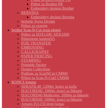
Pribor za Brother PR
Embroidery designs Brother
BERNINA
Embroidery designs Bernina
bernette Swiss Design
Pribor za vezenje
brother Scan-N-Cut rezni ploteri
Pribor za SDX1200_SDX1000
Rhinestone kamenčići
FOIL TRANSFER
EMBOSSING
CALLIGRAPHY
PAPER PIERCING
STAMPING
Printable Sticker
Design Collections
Podloge za ScanNCut CM900
Pribor za Scan-N-Cut2 CM900
KONCI Amann
SERAFIL40_1200m_konci za kožu
ISACORD40_1000m_konci za štikanje
ISACORD40 Multicolor_1000m za štikanje
ISACORD40_5000m_konci za štikanje
Amann ISA150 donji konac