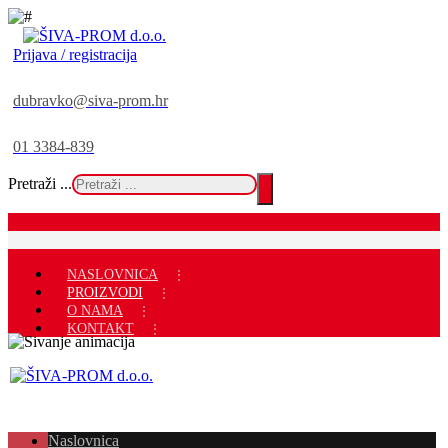
Prijava / registracija
dubravko@siva-prom.hr
01 3384-839
Pretraži ...
NASLOVNICA
PROIZVODI
O NAMA
KONTAKT
Naslovnica