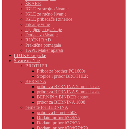
ŠKARE
IGLE za strojno šivanje
IGLE za ručno šivanje
IGLE pribadače i ziherice
Filcanje vune
Ljepljenje i glačanje
Dodaci za šivanje
RUČNI RAD
Praktična pomagala
TAPE Maker aparati
LUTKE krojačke
Šivaće mašine
BROTHER
Pribor za brother PQ1600s
Stopice i pribor BROTHER
BERNINA
pribor za BERNINA 5mm cik-cak
pribor za BERNINA 9mm cik-cak
BERNINA BINDER aparati
pribor za BERNINA 1008
bernette for BERNINA
pribor za bernette b08
Dodatni pribor b33/b35
Dodatni pribor b37/b38
Dodatni pribor b70/b77/b79