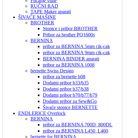
Filcanje vune
RUČNI RAD
TAPE Maker aparati
ŠIVAĆE MAŠINE
BROTHER
Stopice i pribor BROTHER
Pribor za brother PQ1600s
BERNINA
pribor za BERNINA 5mm cik-cak
pribor za BERNINA 9mm cik-cak
BERNINA BINDER aparati
pribor za BERNINA 1008
bernette Swiss Design
pribor za bernette b08
Dodatni pribor b33/b35
Dodatni pribor b37/b38
Dodatni pribor b70/b77/b79
Dodatni pribor za Sew&Go
Šivaće stopice BERNETTE
ENDLERICE Overlock
BERNINA
pribor za BERNINA 700D_800DL
pribor za BERNINA L450_L460
bernette for BERNINA