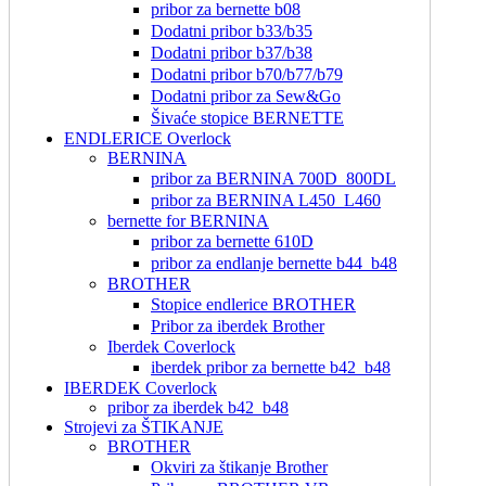
pribor za bernette b08
Dodatni pribor b33/b35
Dodatni pribor b37/b38
Dodatni pribor b70/b77/b79
Dodatni pribor za Sew&Go
Šivaće stopice BERNETTE
ENDLERICE Overlock
BERNINA
pribor za BERNINA 700D_800DL
pribor za BERNINA L450_L460
bernette for BERNINA
pribor za bernette 610D
pribor za endlanje bernette b44_b48
BROTHER
Stopice endlerice BROTHER
Pribor za iberdek Brother
Iberdek Coverlock
iberdek pribor za bernette b42_b48
IBERDEK Coverlock
pribor za iberdek b42_b48
Strojevi za ŠTIKANJE
BROTHER
Okviri za štikanje Brother