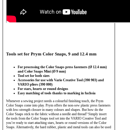
Tools set for Prym Color Snaps, 9 and 12.4 mm
For processing the Color Snaps press fasteners (Ø 12.4 mm)
and Color Snaps Mini (Ø 9 mm)
Tool set for both sizes
Accessories for use with Vario Creative Tool (390 903) and
VARIO pliers (390 000)
For stars, hearts or round designs
Easy matching of tools thanks to marking in fuchsia
Whenever a sewing project needs a colourful finishing touch, the Prym
Color Snaps come into play. Prym offers the non-sew plastic press fasteners
with low-strength closure in many colours and shapes. But how do the
Color Snaps stick to the fabric without a needle and thread? Simply insert
the tools from the Color Snaps tool set into the VARIO Creative Tool and
you’re ready to start attaching stars, hearts or round versions of the Color
Snaps. Alternatively, the hard rubber, plastic and metal tools can also be used