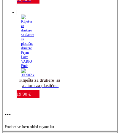
VARIO Mint
Kliješta za drukere_sa 
alatom za plastične 
drukere_Prym Love 
19,90
€
VARIO Pink
...
Product has been added to your list.