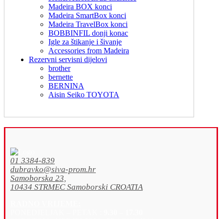
Madeira BOX konci
Madeira SmartBox konci
Madeira TravelBox konci
BOBBINFIL donji konac
Igle za štikanje i šivanje
Accessories from Madeira
Rezervni servisni dijelovi
brother
bernette
BERNINA
Aisin Seiko TOYOTA
01 3384-839
dubravko@siva-prom.hr
Samoborska 23,
10434 STRMEC Samoborski CROATIA
RADNO VRIJEME:
PONEDJELJAK – PETAK :
9.30 – 17.30