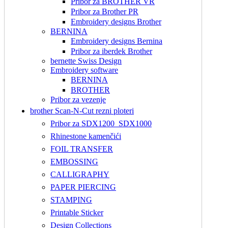
Pribor za BROTHER VR
Pribor za Brother PR
Embroidery designs Brother
BERNINA
Embroidery designs Bernina
Pribor za iberdek Brother
bernette Swiss Design
Embroidery software
BERNINA
BROTHER
Pribor za vezenje
brother Scan-N-Cut rezni ploteri
Pribor za SDX1200_SDX1000
Rhinestone kamenčići
FOIL TRANSFER
EMBOSSING
CALLIGRAPHY
PAPER PIERCING
STAMPING
Printable Sticker
Design Collections