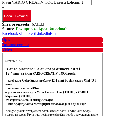
Prym VARIO CREATIV TOOL prešu količina
+
Dodaj u košaricu
Šifra proizvoda:
673133
Status:
Dostupno za isporuku odmah
Facebook
X
Pinterest
Linkedin
Email
Opis
Dodatna oprema
Video
šifra: 673133
Alat za plastične Color Snaps drukere od 9 i
12.4mm
_za Prym VARIO CREATIV TOOL prešu
– za obradu Color Snaps preša (Ø 12,4 mm) i Color Snaps Mini (Ø 9
mm)
– set alata za obje veličine
– pribor za korištenje s Vario Creative Tool (390 903) i VARIO
kliještima (390 000)
-za zvjezdice, srca ili okrugle dizajne
– lako spajanje alata zahvaljujući označavanju u boji fuksije
Kad god projekt šivanja treba šareni završni dodir, Prym Color Snaps
stupaju na scenu. Prym nudi nešivajuće plastične kopče s zatvaranjem niske