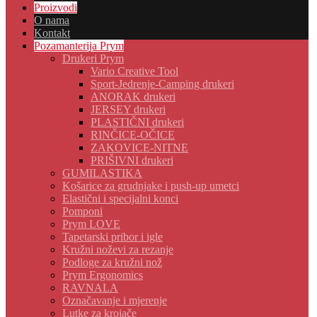
Proizvodi
O nama
Kontakt
Pozamanterija Prym
Drukeri Prym
Vario Creative Tool
Sport-Jedrenje-Camping drukeri
ANORAK drukeri
JERSEY drukeri
PLASTIČNI drukeri
RINČICE-OČICE
ZAKOVICE-NITNE
PRIŠIVNI drukeri
GUMILASTIKA
Košarice za grudnjake i push-up umetci
Elastični i specijalni konci
Pomponi
Prym LOVE
Tapetarski pribor i igle
Kružni noževi za rezanje
Podloge za kružni nož
Prym Ergonomics
RAVNALA
Označavanje i mjerenje
Lutke za krojače