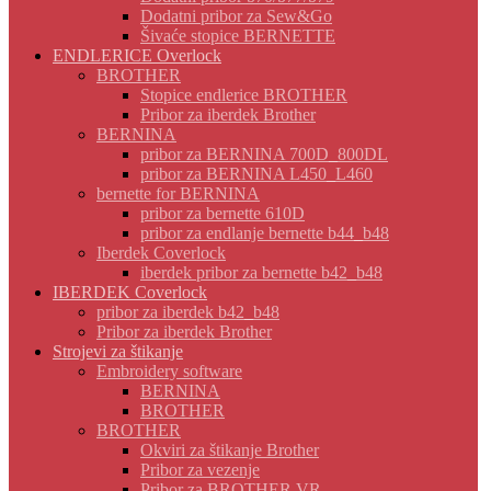
Dodatni pribor za Sew&Go
Šivaće stopice BERNETTE
ENDLERICE Overlock
BROTHER
Stopice endlerice BROTHER
Pribor za iberdek Brother
BERNINA
pribor za BERNINA 700D_800DL
pribor za BERNINA L450_L460
bernette for BERNINA
pribor za bernette 610D
pribor za endlanje bernette b44_b48
Iberdek Coverlock
iberdek pribor za bernette b42_b48
IBERDEK Coverlock
pribor za iberdek b42_b48
Pribor za iberdek Brother
Strojevi za štikanje
Embroidery software
BERNINA
BROTHER
BROTHER
Okviri za štikanje Brother
Pribor za vezenje
Pribor za BROTHER VR