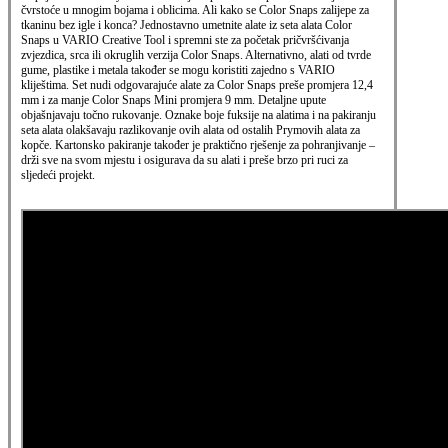
čvrstoće u mnogim bojama i oblicima. Ali kako se Color Snaps zalijepe za
tkaninu bez igle i konca? Jednostavno umetnite alate iz seta alata Color
Snaps u VARIO Creative Tool i spremni ste za početak pričvršćivanja
zvjezdica, srca ili okruglih verzija Color Snaps. Alternativno, alati od tvrde
gume, plastike i metala također se mogu koristiti zajedno s VARIO
kliještima. Set nudi odgovarajuće alate za Color Snaps preše promjera 12,4
mm i za manje Color Snaps Mini promjera 9 mm. Detaljne upute
objašnjavaju točno rukovanje. Oznake boje fuksije na alatima i na pakiranju
seta alata olakšavaju razlikovanje ovih alata od ostalih Prymovih alata za
kopče. Kartonsko pakiranje također je praktično rješenje za pohranjivanje –
drži sve na svom mjestu i osigurava da su alati i preše brzo pri ruci za
sljedeći projekt.