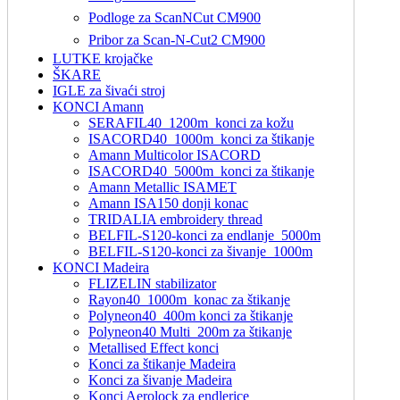
Podloge za ScanNCut CM900
Pribor za Scan-N-Cut2 CM900
LUTKE krojačke
ŠKARE
IGLE za šivaći stroj
KONCI Amann
SERAFIL40_1200m_konci za kožu
ISACORD40_1000m_konci za štikanje
Amann Multicolor ISACORD
ISACORD40_5000m_konci za štikanje
Amann Metallic ISAMET
Amann ISA150 donji konac
TRIDALIA embroidery thread
BELFIL-S120-konci za endlanje_5000m
BELFIL-S120-konci za šivanje_1000m
KONCI Madeira
FLIZELIN stabilizator
Rayon40_1000m_konac za štikanje
Polyneon40_400m konci za štikanje
Polyneon40 Multi_200m za štikanje
Metallised Effect konci
Konci za štikanje Madeira
Konci za šivanje Madeira
Konci Aerolock za endlerice