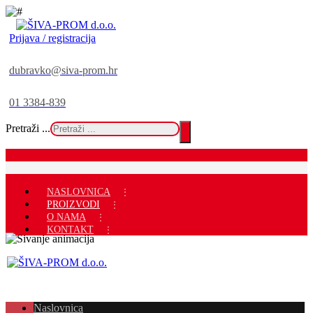
Prijava / registracija
dubravko@siva-prom.hr
01 3384-839
Pretraži ...
NASLOVNICA
PROIZVODI
O NAMA
KONTAKT
Naslovnica