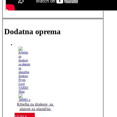
Dodatna oprema
Kliješta za drukere_sa 
alatom za plastične 
drukere_Prym Love 
19,90
€