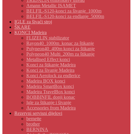
TRIDALIA embroidery thread
Amann Metallic ISAMET
BELFIL-S120-konci za šivanje_1000m
BELFIL-S120-konci za endlanje_5000m
IGLE za šivaći stroj
ŠKARE
KONCI Madeira
FLIZELIN stabilizator
Rayon40_1000m_konac za štikanje
Polyneon40_400m konci za štikanje
Polyneon40 Multi_200m za štikanje
Metallised Effect konci
Konci za štikanje Madeira
Konci za šivanje Madeira
Konci Aerolock za endlerice
Madeira BOX konci
Madeira SmartBox konci
Madeira TravelBox konci
BOBBINFIL donji konac
Igle za štikanje i šivanje
Accessories from Madeira
Rezervni servisni dijelovi
bernette
brother
BERNINA