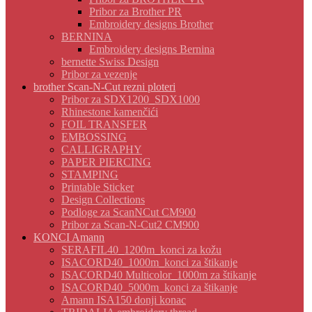
Pribor za Brother PR
Embroidery designs Brother
BERNINA
Embroidery designs Bernina
bernette Swiss Design
Pribor za vezenje
brother Scan-N-Cut rezni ploteri
Pribor za SDX1200_SDX1000
Rhinestone kamenčići
FOIL TRANSFER
EMBOSSING
CALLIGRAPHY
PAPER PIERCING
STAMPING
Printable Sticker
Design Collections
Podloge za ScanNCut CM900
Pribor za Scan-N-Cut2 CM900
KONCI Amann
SERAFIL40_1200m_konci za kožu
ISACORD40_1000m_konci za štikanje
ISACORD40 Multicolor_1000m za štikanje
ISACORD40_5000m_konci za štikanje
Amann ISA150 donji konac