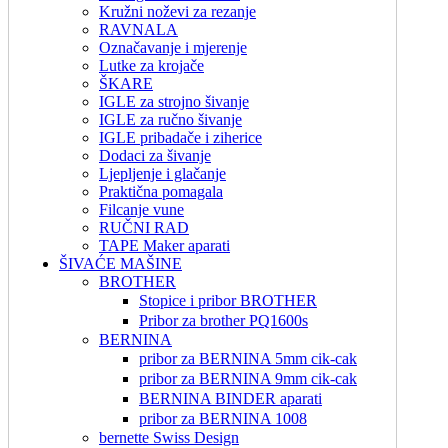
Kružni noževi za rezanje
RAVNALA
Označavanje i mjerenje
Lutke za krojače
ŠKARE
IGLE za strojno šivanje
IGLE za ručno šivanje
IGLE pribadače i ziherice
Dodaci za šivanje
Ljepljenje i glačanje
Praktična pomagala
Filcanje vune
RUČNI RAD
TAPE Maker aparati
ŠIVAĆE MAŠINE
BROTHER
Stopice i pribor BROTHER
Pribor za brother PQ1600s
BERNINA
pribor za BERNINA 5mm cik-cak
pribor za BERNINA 9mm cik-cak
BERNINA BINDER aparati
pribor za BERNINA 1008
bernette Swiss Design