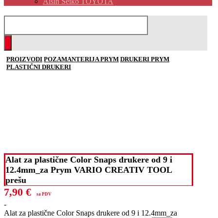
Aisin Seiko TOYOTA
PROIZVODI
POZAMANTERIJA PRYM
DRUKERI PRYM
PLASTIČNI DRUKERI
Alat za plastične Color Snaps drukere od 9 i
12.4mm_za Prym VARIO CREATIV TOOL
prešu
7,90
€
sa PDV
-
Alat za plastične Color Snaps drukere od 9 i 12.4mm_za