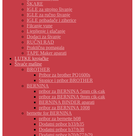
ŠKARE
IGLE za strojno šivanje
IGLE za ručno šivanje
IGLE pribadače i ziherice
Filcanje vune
Ljepljenje i glačanje
Dodaci za šivanje
RUČNI RAD
Praktična pomagala
TAPE Maker aparati
LUTKE krojačke
Šivaće mašine
BROTHER
Pribor za brother PQ1600s
Stopice i pribor BROTHER
BERNINA
pribor za BERNINA 5mm cik-cak
pribor za BERNINA 9mm cik-cak
BERNINA BINDER aparati
pribor za BERNINA 1008
bernette for BERNINA
pribor za bernette b08
Dodatni pribor b33/b35
Dodatni pribor b37/b38
Dodatni pribor b70/b77/b79