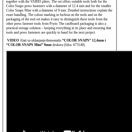
together with the VARIO pliers. The set offers suitable tools both for the
Color Snaps press fasteners with a diameter of 12.4 mm and for the smaller
Color Snaps Mini with a diameter of 9 mm. Detailed instructions explain the
exact handling. The colour marking in fuchsia on the tools and on the
packaging of the tool set makes it easy to distinguish these tools from the
other press fastener tools from Prym. The cardboard packaging is also a
practical storage solution – keeping everything in its place and ensuring that
tools and press fasteners are quickly to hand for the next project.
VIDEO
Alati za uklanjanje/demontažu
“COLOR SNAPS” 12,4mm i
“COLOR SNAPS Mini” 9mm
drukera (šifra: 673140)