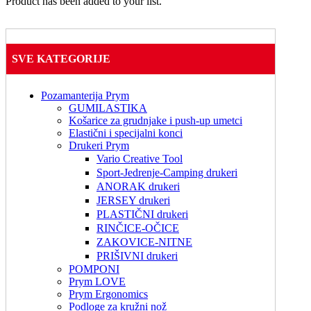
Product has been added to your list.
SVE KATEGORIJE
Pozamanterija Prym
GUMILASTIKA
Košarice za grudnjake i push-up umetci
Elastični i specijalni konci
Drukeri Prym
Vario Creative Tool
Sport-Jedrenje-Camping drukeri
ANORAK drukeri
JERSEY drukeri
PLASTIČNI drukeri
RINČICE-OČICE
ZAKOVICE-NITNE
PRIŠIVNI drukeri
POMPONI
Prym LOVE
Prym Ergonomics
Podloge za kružni nož