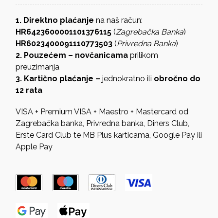
1. Direktno plaćanje
na naš račun:
HR6423600001101376115
(
Zagrebačka Banka
)
HR6023400091110773503
(
Privredna Banka
)
2. Pouzećem – novčanicama
prilikom
preuzimanja
3. Kartično plaćanje –
jednokratno ili
obročno do
12 rata
VISA + Premium VISA + Maestro + Mastercard od
Zagrebačka banka, Privredna banka, Diners Club,
Erste Card Club te MB Plus karticama, Google Pay ili
Apple Pay