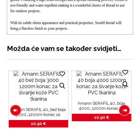
eco-friendly and water-repellent making it a wonderful choice of thread to use
for outdoor projects.
With its subtle sheen appearance and practical properties, Serafil thread will
bring a flawless finish to your projects.
Možda će vam se također svidjeti…
Amann SERAFIL 40_boja 
4000_1200m-konac za 
Amann SERAFIL 40_bež boja 
šivanje kože_PVC tkanina
3000_1200m-konac za 
10,90
€
šivanje kože_PVC tkanina
10,90
€