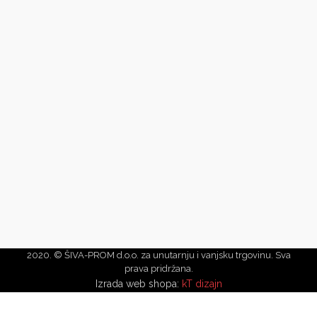
2020. © ŠIVA-PROM d.o.o. za unutarnju i vanjsku trgovinu. Sva
prava pridržana.
Izrada web shopa:
kT dizajn