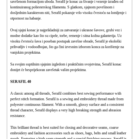
savršenom formacijom uboda. Serafil je konac za šivanje i vezenje izrađen od
kontinuiranog poliesterskog filamenta. S glatkom, sjajnom površinom i
dosljednim karakterom niti, Serafil pokazuje vrlo visoku čvrstoću na lomljenje i
otpornost na habanje.
Ovaj sjajni konac je najprikladniji za zatvaranje i ukrasne šavove, grubi vez i
modne dodatke kao što su cipele, torbe, remenje i sitna kožna galanterija. Uz
visoku čvrstoću šava i poseban postupak završne obrade, Serafil je ekološki
prihvatljiv i vodoodbojan, što ga čini izvrsnim izborom konca za korištenje na
vanjskim projektima.
Sa svojim suptilnim sjajnim izgledom i praktičnim svojstvima, Serafil konac
donijet će besprijekoran završetak vašim projektima.
SERAFIL 40
A classic among all threads, Serafil combines best sewing performance with
perfect stitch formation. Serafil is a sewing and embroidery thread made from
polyester continuous filament. With a smooth, glossy surface and a consistent
thread character, Serafil displays a very high breaking strength and abrasion
resistance.
This brilliant thread is best suited for closing and decorative seams, coarse
embroidery and fashion accessories such as shoes, bags, belts and small leather
goods. Featuring a high seam strength and a special finishing process, Serafil is