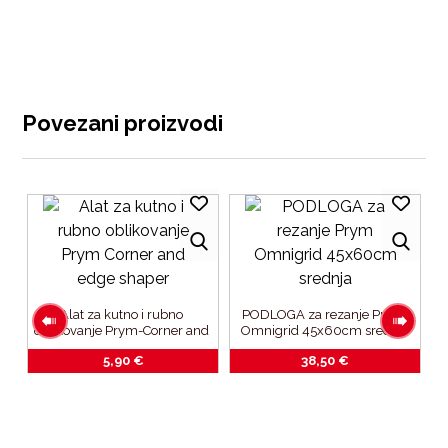
Povezani proizvodi
Alat za kutno i rubno 
PODLOGA za rezanje Prym 
oblikovanje Prym-Corner and 
Omnigrid 45x60cm srednja
edge shaper
5,90
€
38,50
€
 