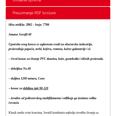
Dodatna oprema
Preuzimanje-PDF brošure
šifra artikla: 2062 –
boja: 7766
Amann Serafil 40
Upotreba ovog konca se uglavnom svodi na obućarsku industriju,
proizvodnju papuča, torbi, kofera, remena, kožne galanterije i sl.
– čvrsti konac za šivanje PVC tkanina, kože, geotekstila i sličnih proizvoda.
– debeljina No.40
– duljina 1200 metara, Cone
– konac za
debljinu igle 90-120
– izrađen od poliesterskog multifilamenta i odlikuje ga iznimno velika
čvrstoča
Klasik među svim koncima, Serafil kombinira najbolju izvedbu šivanja sa