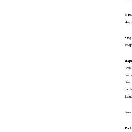
U kom
sloje
Stopi
Imaj
stopa
Ova s
Takođ
Nožni
na de
Imaj
Jean
Perfe