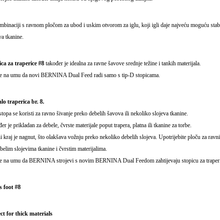
binaciji s ravnom pločom za ubod i uskim otvorom za iglu, koji igli daje najveću moguću stabil
va tkanine.
ca za traperice #8
također je idealna za ravne šavove srednje težine i tankih materijala.
te na umu da novi BERNINA Dual Feed radi samo s tip-D stopicama.
lo traperica br. 8.
topa se koristi za ravno šivanje preko debelih šavova ili nekoliko slojeva tkanine.
er je prikladan za debele, čvrste materijale poput trapera, platna ili tkanine za torbe.
 kraj je nagnut, što olakšava vožnju preko nekoliko debelih slojeva. Upotrijebite ploču za ravni 
belim slojevima tkanine i čvrstim materijalima.
te na umu da BERNINA strojevi s novim BERNINA Dual Feedom zahtijevaju stopicu za traperi
s foot #8
ct for thick materials