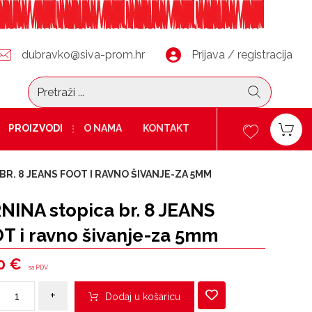
dubravko@siva-prom.hr
Prijava / registracija
PROIZVODI
O NAMA
KONTAKT
BR. 8 JEANS FOOT I RAVNO ŠIVANJE-ZA 5MM
NINA stopica br. 8 JEANS
T i ravno šivanje-za 5mm
90
€
sa PDV
+
Dodaj u košaricu