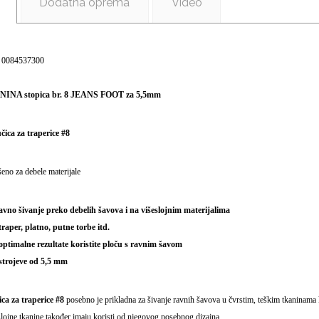
Dodatna oprema
Video
a: 0084537300
INA stopica br. 8 JEANS FOOT za 5,5mm
čica za traperice #8
eno za debele materijale
ravno šivanje preko debelih šavova i na višeslojnim materijalima
traper, platno, putne torbe itd.
 optimalne rezultate koristite ploču s ravnim šavom
 strojeve od 5,5 mm
ca za traperice #8
posebno je prikladna za šivanje ravnih šavova u čvrstim, teškim tkaninama kao
lojne tkanine također imaju koristi od njegovog posebnog dizajna.