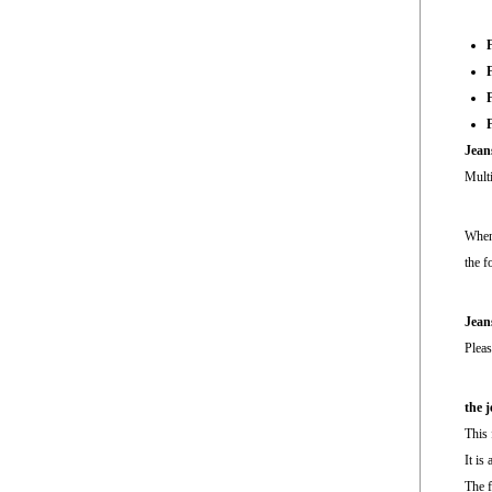
F
F
F
Jean
Multi
When 
the f
Jean
Pleas
the j
This 
It is
The f