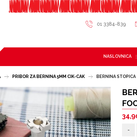
01 3384-839
NASLOVNICA
A
PRIBOR ZA BERNINA 5MM CIK-CAK
BERNINA STOPICA 
BER
FOO
34,
-