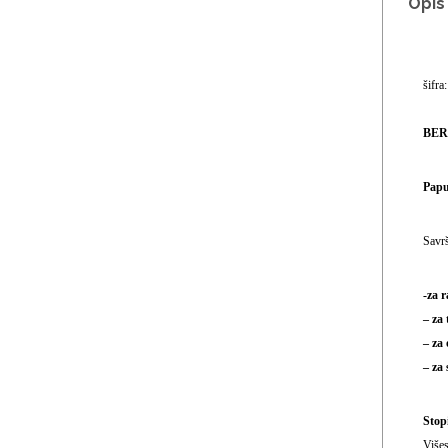
Opis
šifr
BERN
Papu
Savrš
-za 
– za 
– za
– za
Stopi
Višes