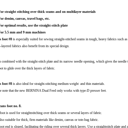
or straight stitching over thick seams and on multilayer materials
or denim, canvas, travel bags, etc.
or optimal results, use the straight-stitch plate
For 5.5 mm and 9 mm machines
s foot #8
is especially suited for sewing straight-stitched seams in tough, heavy fabrics such a
-layered fabrics also benefit from its special design.
combined with the straight-stitch plate and its narrow needle opening, which gives the needle the 
oot to glide over the thick layers of fabric.
s foot #8
is also ideal for straight-stitching medium weight and thin materials.
e note that the new BERNINA Dual Feed only works with type-D presser feet.
eans foot no. 8.
foot is used for straightstitching over thick seams or several layers of fabric.
 also suitable for thick, firm materials like denim, canvas or tote-bag fabric.
oot end is sloped, facilitating the riding over several thick layers. Use a straightstitch plate and