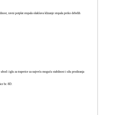
nost, ravni potplat stopala olakšava klizanje stopala preko debelih
ubod i iglu za traperice za najveću moguću stabilnost i silu prodiranja
ce br. 8D.