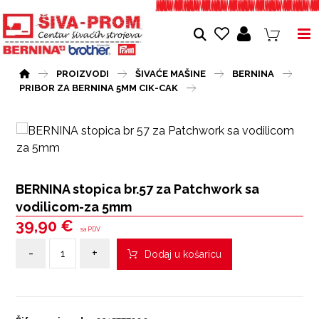
PROIZVODI
ŠIVAĆE MAŠINE
BERNINA
PRIBOR ZA BERNINA 5MM CIK-CAK
BERNINA stopica br.57 za Patchwork sa
vodilicom-za 5mm
39,90
€
sa PDV
-
+
Dodaj u košaricu