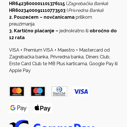
HR6423600001101376115
(
Zagrebačka Banka
)
HR6023400091110773503
(
Privredna Banka
)
2. Pouzećem – novčanicama
prilikom
preuzimanja
3. Kartično plaćanje –
jednokratno ili
obročno do
12 rata
VISA + Premium VISA + Maestro + Mastercard od
Zagrebačka banka, Privredna banka, Diners Club,
Erste Card Club te MB Plus karticama, Google Pay ili
Apple Pay