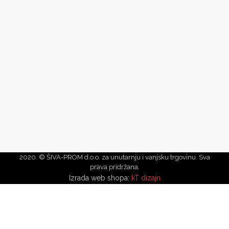
2020. © ŠIVA-PROM d.o.o. za unutarnju i vanjsku trgovinu. Sva
prava pridržana.
Izrada web shopa:
kT dizajn