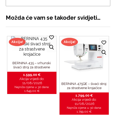
Možda će vam se također svidjeti…
Akcija!
Akcija!
BERNINA 435 – vrhunski 
šivaći stroj za strastvene 
krojačice
1.599,00
€
Akcija vrijedi do:
11/08/2026
BERNINA 475QE – šivaći stroj 
Najniža cijena u 30 dana:
za strastvene krojačice
1.649,00
€
1.799,00
€
Akcija vrijedi do:
11/08/2026
Najniža cijena u 30 dana:
1.799,00
€