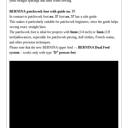
yield straight spacings and lines when sewing.
BERNINA patchwork foot with guide no. 57
.
In contrast to patchwork foot
no. 37
foot
no. 57
has a side guide.
This makes it particularly suitable for patchwork beginners, since the guide helps
sewing exact, straight lines.
The patchwork foot is ideal for projects with
6mm
(1/4 inch) or
3mm
(1/8
inch)allowances, especially for patchwork piecing, doll clothes, French seams,
and other precision techniques.
Please note that the new BERNINA upper feed —
BERNINA Dual Feed
system
– works only with type “
D” presser feet
.