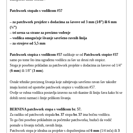
Patchwork stopalo s vodilicom #57
– za patchwork projekte s dodacima za šavove od 3 mm (1⁄8”) ili 6 mm
(¼”)
– tri ureza sa strane za precizno vođenje
– vodilica omogućuje šivanje savršeno ravnih linija
– za strojeve od 5,5 mm
Patchwork stopica s vodilicom #57
razlikuje se od
Patchwork stopice #37
samo po tome što ima ugrađenu vodilicu za šav uz desni rub stopice.
Stoga je posebno prikladan za patchwork projekte s dodacima za šavove od 1/4”
(
6 mm
) ili 1/8” (
3 mm
).
Ostale tehnike preciznog šivanja koje zahtijevaju savršeno ravan šav također
imaju koristi od upotrebe patchwork stopice s vodilicom #57.
Ovdje se rubna vodilica postavlja izravno na rub tkanine ili liniju šava kako bi se
dobili ravni razmaci i linije prilikom šivanja.
BERNINA patchwork stopa s vodilicom br. 57.
Za razliku od patchwork stopala
br. 37
stopa
br. 57
ima bočnu vodilicu.
To ga čini posebno prikladnim za početnike patchworka, budući da vodič
pomaže u šivanju točnih, ravnih linija.
Patchwork stopa je idealna za projekte s dopuštenjima od
6 mm
(1/4 inča) ili
3