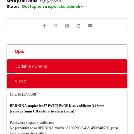
Šifra proizvoda:
0315777200
Status:
Dostupno za isporuku odmah
Opis
Dodatna oprema
Video
šifra: 0315777000
BERNINA stopica br.57 PATCHWORK sa vodilicom 3 i 6mm
(samo za 5mm CB sisteme hvataća konca)
Patchwork stopalo s vodilicom
Ne preporuča se za BERNINA modele: A180/200/A435, 450/640/730, jer se
transporter može oštetiti !