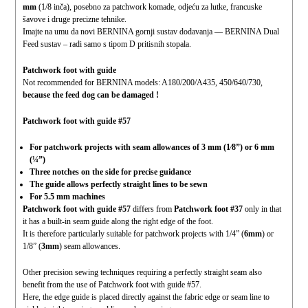
mm
(1/8 inča), posebno za patchwork komade, odjeću za lutke, francuske
šavove i druge precizne tehnike.
Imajte na umu da novi BERNINA gornji sustav dodavanja — BERNINA Dual
Feed sustav – radi samo s tipom D pritisnih stopala.
Patchwork foot with guide
Not recommended for BERNINA models: A180/200/A435, 450/640/730,
because the feed dog can be damaged !
Patchwork foot with guide #57
For patchwork projects with seam allowances of 3 mm (1⁄8”) or 6 mm
(¼”)
Three notches on the side for precise guidance
The guide allows perfectly straight lines to be sewn
For 5.5 mm machines
Patchwork foot with guide #57
differs from
Patchwork foot #37
only in that
it has a built-in seam guide along the right edge of the foot.
It is therefore particularly suitable for patchwork projects with 1/4” (
6mm
) or
1/8” (
3mm
) seam allowances.
Other precision sewing techniques requiring a perfectly straight seam also
benefit from the use of Patchwork foot with guide #57.
Here, the edge guide is placed directly against the fabric edge or seam line to