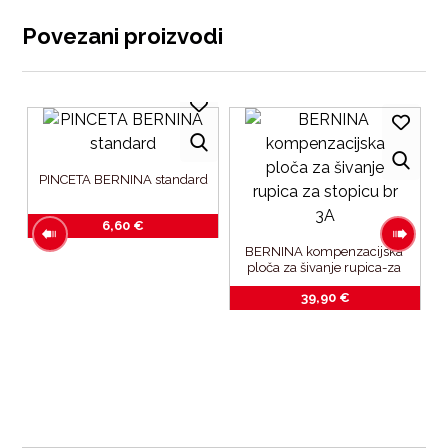
Povezani proizvodi
PINCETA BERNINA standard
6,60
€
BERNINA kompenzacijska 
ploča za šivanje rupica-za 
stopicu br.3A
39,90
€
s-