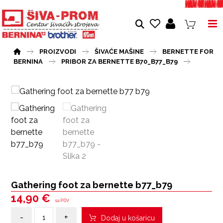
PROIZVODI
ŠIVAĆE MAŠINE
BERNETTE FOR
BERNINA
PRIBOR ZA BERNETTE B70_B77_B79
Gathering foot za bernette b77_b79
14,90
€
sa PDV
-
+
Dodaj u košaricu