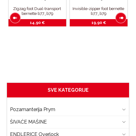
Zigzag foot Dual-transport 
Invisible-zipper foot bernette 
bernette b77_b79
b77_b79
14,90
€
19,90
€
2
SVE KATEGORIJE
Pozamanterija Prym
ŠIVAĆE MAŠINE
ENDLERICE Overlock