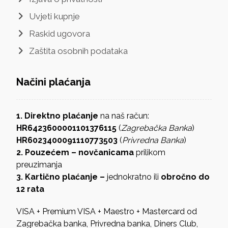
Uvjeti kupnje
Raskid ugovora
Zaštita osobnih podataka
Načini plaćanja
1. Direktno plaćanje
na naš račun:
HR6423600001101376115
(
Zagrebačka Banka
)
HR6023400091110773503
(
Privredna Banka
)
2. Pouzećem – novčanicama
prilikom
preuzimanja
3. Kartično plaćanje –
jednokratno ili
obročno do
12 rata
VISA + Premium VISA + Maestro + Mastercard od
Zagrebačka banka, Privredna banka, Diners Club,