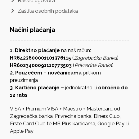
Raskid ugovora
Zaštita osobnih podataka
Načini plaćanja
1. Direktno plaćanje
na naš račun:
HR6423600001101376115
(
Zagrebačka Banka
)
HR6023400091110773503
(
Privredna Banka
)
2. Pouzećem – novčanicama
prilikom
preuzimanja
3. Kartično plaćanje –
jednokratno ili
obročno do
12 rata
VISA + Premium VISA + Maestro + Mastercard od
Zagrebačka banka, Privredna banka, Diners Club,
Erste Card Club te MB Plus karticama, Google Pay ili
Apple Pay