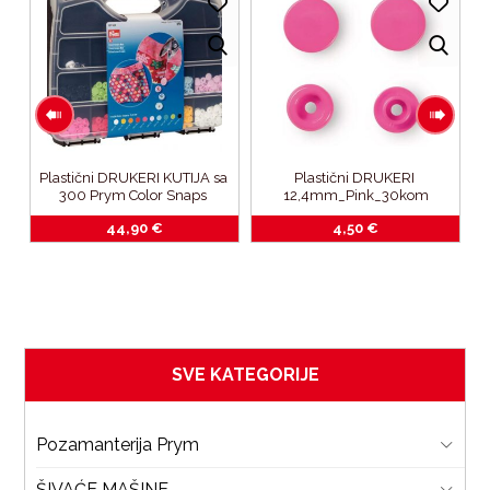
Plastični DRUKERI KUTIJA sa 
Plastični DRUKERI 
 
300 Prym Color Snaps 
12,4mm_Pink_30kom
12,4mm drukera u 10 boja-sa 
44,90
€
4,50
€
alatom_bez Vario kliješta
SVE KATEGORIJE
Pozamanterija Prym
ŠIVAĆE MAŠINE