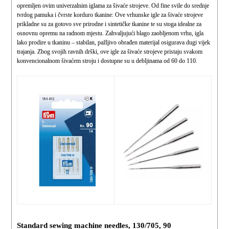
opremljen ovim univerzalnim iglama za šivaće strojeve. Od fine svile do srednje
tvrdog pamuka i čvrste korduro tkanine: Ove vrhunske igle za šivaće strojeve
prikladne su za gotovo sve prirodne i sintetičke tkanine te su stoga idealne za
osnovnu opremu na radnom mjestu. Zahvaljujući blago zaobljenom vrhu, igla
lako prodire u tkaninu – stabilan, pažljivo obrađen materijal osigurava dugi vijek
trajanja. Zbog svojih ravnih drški, ove igle za šivaće strojeve pristaju svakom
konvencionalnom šivaćem stroju i dostupne su u debljinama od 60 do 110.
Standard sewing machine needles, 130/705, 90