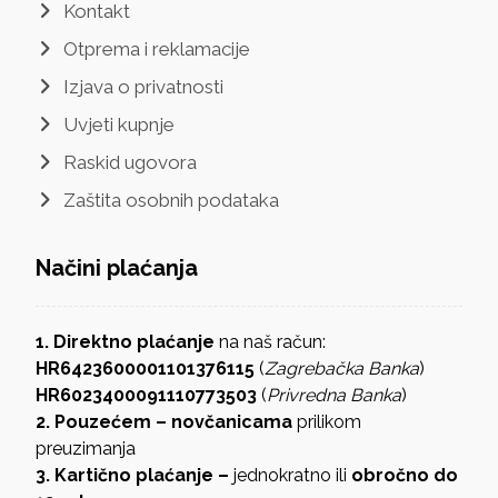
Kontakt
Otprema i reklamacije
Izjava o privatnosti
Uvjeti kupnje
Raskid ugovora
Zaštita osobnih podataka
Načini plaćanja
1. Direktno plaćanje
na naš račun:
HR6423600001101376115
(
Zagrebačka Banka
)
HR6023400091110773503
(
Privredna Banka
)
2. Pouzećem – novčanicama
prilikom
preuzimanja
3. Kartično plaćanje –
jednokratno ili
obročno do