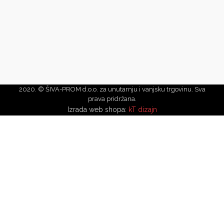
2020. © ŠIVA-PROM d.o.o. za unutarnju i vanjsku trgovinu. Sva
prava pridržana.
Izrada web shopa:
kT dizajn