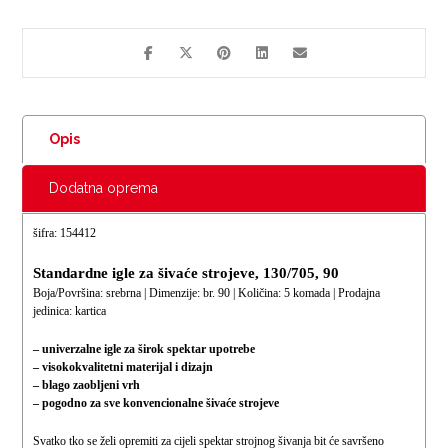
Opis
Dodatna oprema
šifra: 154412
Standardne igle za šivaće strojeve, 130/705, 90
Boja/Površina: srebrna | Dimenzije: br. 90 | Količina: 5 komada | Prodajna
jedinica: kartica
– univerzalne igle za širok spektar upotrebe
– visokokvalitetni materijal i dizajn
– blago zaobljeni vrh
– pogodno za sve konvencionalne šivaće strojeve
Svatko tko se želi opremiti za cijeli spektar strojnog šivanja bit će savršeno