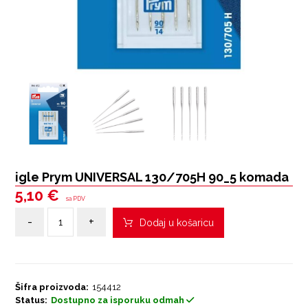
igle Prym UNIVERSAL 130/705H 90_5 komada
5,10
€
sa PDV
-
+
Dodaj u košaricu
Šifra proizvoda:
154412
Status:
Dostupno za isporuku odmah