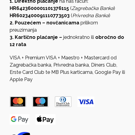
1. Direktno plaćanje
na naš račun:
HR6423600001101376115
(
Zagrebačka Banka
)
HR6023400091110773503
(
Privredna Banka
)
2. Pouzećem – novčanicama
prilikom
preuzimanja
3. Kartično plaćanje –
jednokratno ili
obročno do
12 rata
VISA + Premium VISA + Maestro + Mastercard od
Zagrebačka banka, Privredna banka, Diners Club,
Erste Card Club te MB Plus karticama, Google Pay ili
Apple Pay