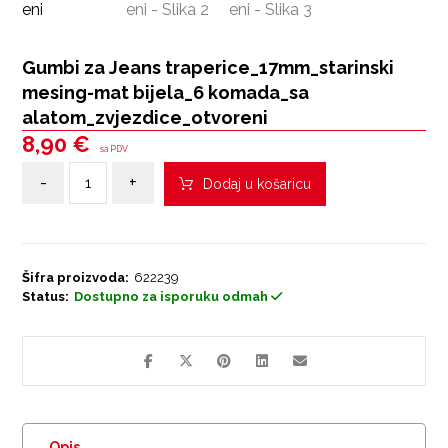
Gumbi za Jeans traperice_17mm_starinski
mesing-mat bijela_6 komada_sa
alatom_zvjezdice_otvoreni
8,90
€
sa PDV
-
+
Dodaj u košaricu
Šifra proizvoda:
622239
Status:
Dostupno za isporuku odmah
Opis