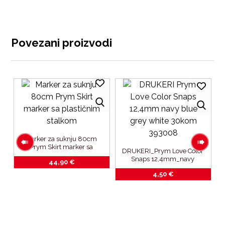
Povezani proizvodi
Marker za suknju 80cm 
Prym Skirt marker sa 
DRUKERI_Prym Love Color 
plastičnim stalkom
Snaps 12,4mm_navy 
44,90
€
blue_grey_white_30kom_393
 
4,50
€
008
om