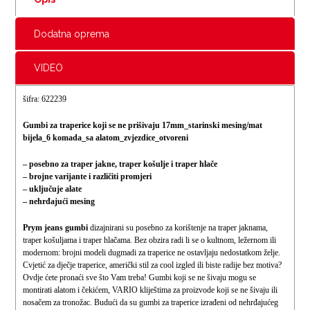
Dodatna oprema
VIDEO
šifra: 622239
Gumbi za traperice koji se ne prišivaju 17mm_starinski mesing/mat
bijela_6 komada_sa alatom_zvjezdice_otvoreni
– posebno za traper jakne, traper košulje i traper hlače
– brojne varijante i različiti promjeri
– uključuje alate
– nehrđajući mesing
Prym jeans gumbi
dizajnirani su posebno za korištenje na traper jaknama,
traper košuljama i traper hlačama. Bez obzira radi li se o kultnom, ležernom ili
modernom: brojni modeli dugmadi za traperice ne ostavljaju nedostatkom želje.
Cvjetić za dječje traperice, američki stil za cool izgled ili biste radije bez motiva?
Ovdje ćete pronaći sve što Vam treba! Gumbi koji se ne šivaju mogu se
montirati alatom i čekićem, VARIO kliještima za proizvode koji se ne šivaju ili
nosačem za tronožac. Budući da su gumbi za traperice izrađeni od nehrđajućeg