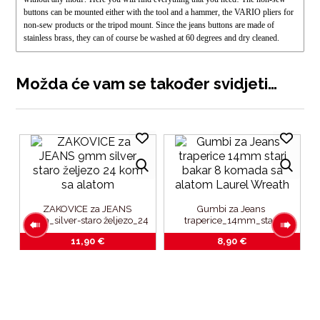
buttons can be mounted either with the tool and a hammer, the VARIO pliers for
non-sew products or the tripod mount. Since the jeans buttons are made of
stainless brass, they can of course be washed at 60 degrees and dry cleaned.
Možda će vam se također svidjeti…
ZAKOVICE za JEANS 
Gumbi za Jeans 
9mm_silver-staro željezo_24 
traperice_14mm_stari 
kom_sa alatom
bakar_8 komada_sa 
11,90
€
8,90
€
alatom_Laurel Wreath