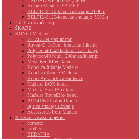
TRIDALIA embroidery thread
Amann Metallic ISAMET
BELFIL-S120-konci za šivanje_1000m
BELFIL-S120-konci za endlanje_5000m
IGLE za šivaći stroj
ŠKARE
KONCI Madeira
FLIZELIN stabilizator
Rayon40_1000m_konac za štikanje
Polyneon40_400m konci za štikanje
Polyneon40 Multi_200m za štikanje
Metallised Effect konci
Konci za štikanje Madeira
Konci za šivanje Madeira
Konci Aerolock za endlerice
Madeira BOX konci
Madeira SmartBox konci
Madeira TravelBox konci
BOBBINFIL donji konac
Igle za štikanje i šivanje
Accessories from Madeira
Rezervni servisni dijelovi
bernette
brother
BERNINA