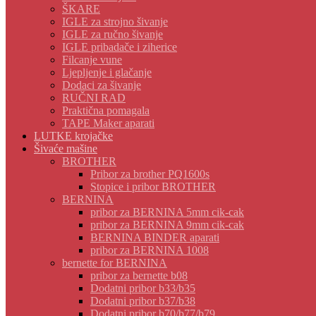
ŠKARE
IGLE za strojno šivanje
IGLE za ručno šivanje
IGLE pribadače i ziherice
Filcanje vune
Ljepljenje i glačanje
Dodaci za šivanje
RUČNI RAD
Praktična pomagala
TAPE Maker aparati
LUTKE krojačke
Šivaće mašine
BROTHER
Pribor za brother PQ1600s
Stopice i pribor BROTHER
BERNINA
pribor za BERNINA 5mm cik-cak
pribor za BERNINA 9mm cik-cak
BERNINA BINDER aparati
pribor za BERNINA 1008
bernette for BERNINA
pribor za bernette b08
Dodatni pribor b33/b35
Dodatni pribor b37/b38
Dodatni pribor b70/b77/b79