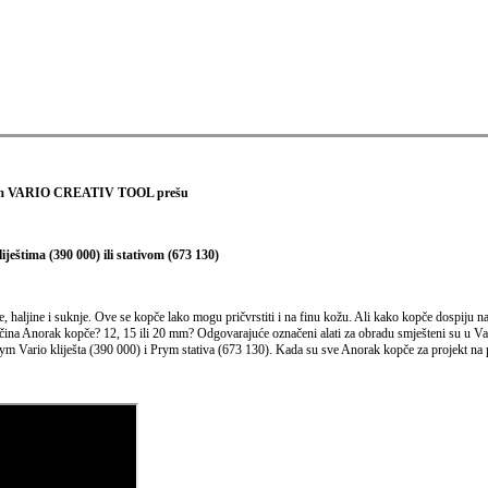
ym VARIO CREATIV TOOL prešu
ještima (390 000) ili stativom (673 130)
 haljine i suknje. Ove se kopče lako mogu pričvrstiti i na finu kožu. Ali kako kopče dospiju n
eličina Anorak kopče? 12, 15 ili 20 mm? Odgovarajuće označeni alati za obradu smješteni su u V
ym Vario kliješta (390 000) i Prym stativa (673 130). Kada su sve Anorak kopče za projekt na 