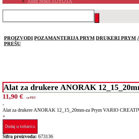
Aisin Seiko TOYOTA
PROIZVODI
POZAMANTERIJA PRYM
DRUKERI PRYM
PREŠU
Alat za drukere ANORAK 12_15_20
11,90
€
sa PDV
-
Alat za drukere ANORAK 12_15_20mm-za Prym VARIO CREATIV 
+
Dodaj u košaricu
Šifra proizvoda:
673136