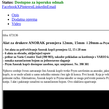
Status:
Dostupno za isporuku odmah
Facebook
X
Pinterest
Linkedin
Email
Opis
Dodatna oprema
Video
šifra: 673136
Alat za drukere ANORAK promjera 12mm, 15mm i 20mm
-za Pr
– Set alata za pričvršćivanje Anorak kopči promjera 12, 15 i 20 mm
– 6 alata za obradu, uključujući upute
– pribor za Vario Creative Tool (390 903), također prikladan za korištenje s VARIO kli
– oznaka narančastom bojom za jednostavno slaganje
– Prym Anorak kopče dostupne zasebno, npr. umjetnost. Ne. 390 301
Njihovo srednje čvrsto zatvaranje čini Anorak kopče tvrtke Prym savršenim za anorake, jakne,
kopče, to se može učiniti u samo nekoliko minuta i bez igle ili konca. Prvi korak: Koja je v
pritisnite ručku. Alternativno, Anorak kopče iz Pryma također se mogu pričvrstiti pomoću Pr
kutiju. I alat i pakiranje označeni su narančastom bojom. Ovo olakšava uparivanje.