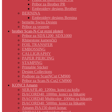
Pribor za Brother PR
Embroidery designs Brother
BERNINA
Embroidery designs Bernina
bernette Swiss Design
Pribor za vezenje
brother Scan-N-Cut rezni ploteri
Pribor za SDX1200_SDX1000
Rhinestone kamenčići
FOIL TRANSFER
EMBOSSING
CALLIGRAPHY
PAPER PIERCING
STAMPING
Printable Sticker
Design Collections
Podloge za ScanNCut CM900
Pribor za Scan-N-Cut2 CM900
KONCI Amann
SERAFIL40_1200m_konci za kožu
ISACORD40_1000m_konci za štikanje
ISACORD40 Multicolor_1000m za štikanje
ISACORD40_5000m_konci za štikanje
Amann ISA150 donji konac