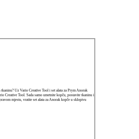
a tkaninu? Uz Vario Creative Tool i set alata za Prym Anorak
ario Creative Tool. Sada samo umetnite kopču, postavite tkaninu i
pravom mjestu, vratite set alata za Anorak kopče u sklopivu