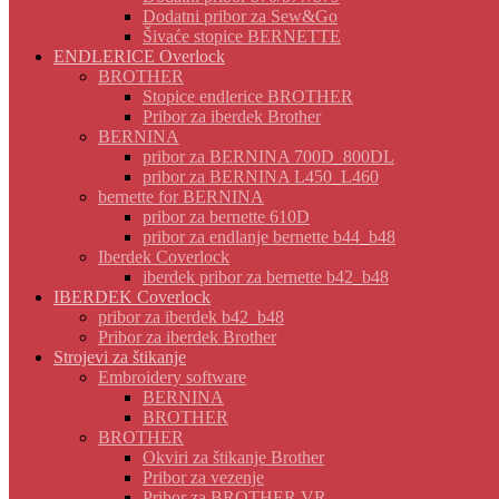
Dodatni pribor za Sew&Go
Šivaće stopice BERNETTE
ENDLERICE Overlock
BROTHER
Stopice endlerice BROTHER
Pribor za iberdek Brother
BERNINA
pribor za BERNINA 700D_800DL
pribor za BERNINA L450_L460
bernette for BERNINA
pribor za bernette 610D
pribor za endlanje bernette b44_b48
Iberdek Coverlock
iberdek pribor za bernette b42_b48
IBERDEK Coverlock
pribor za iberdek b42_b48
Pribor za iberdek Brother
Strojevi za štikanje
Embroidery software
BERNINA
BROTHER
BROTHER
Okviri za štikanje Brother
Pribor za vezenje
Pribor za BROTHER VR