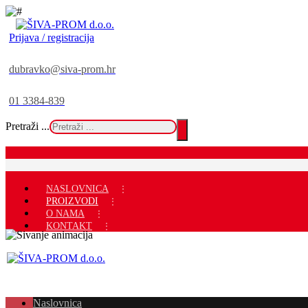
Prijava / registracija
dubravko@siva-prom.hr
01 3384-839
Pretraži ...
NASLOVNICA
PROIZVODI
O NAMA
KONTAKT
Naslovnica