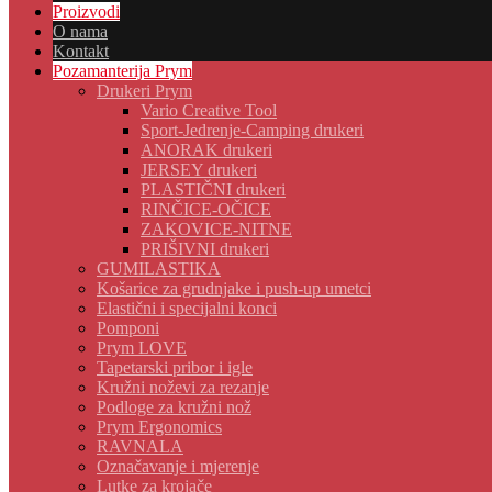
Proizvodi
O nama
Kontakt
Pozamanterija Prym
Drukeri Prym
Vario Creative Tool
Sport-Jedrenje-Camping drukeri
ANORAK drukeri
JERSEY drukeri
PLASTIČNI drukeri
RINČICE-OČICE
ZAKOVICE-NITNE
PRIŠIVNI drukeri
GUMILASTIKA
Košarice za grudnjake i push-up umetci
Elastični i specijalni konci
Pomponi
Prym LOVE
Tapetarski pribor i igle
Kružni noževi za rezanje
Podloge za kružni nož
Prym Ergonomics
RAVNALA
Označavanje i mjerenje
Lutke za krojače