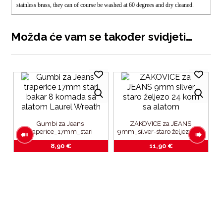
stainless brass, they can of course be washed at 60 degrees and dry cleaned.
Možda će vam se također svidjeti…
Gumbi za Jeans 
ZAKOVICE za JEANS 
traperice_17mm_stari 
9mm_silver-staro željezo_24 
bakar_8 komada_sa 
kom_sa alatom
8,90
€
11,90
€
alatom_Laurel Wreath