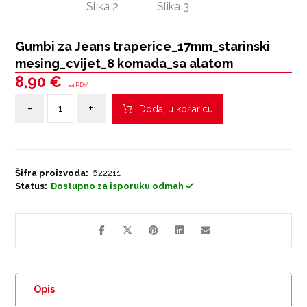
Gumbi za Jeans traperice_17mm_starinski
mesing_cvijet_8 komada_sa alatom
8,90
€
sa PDV
-
+
Dodaj u košaricu
Šifra proizvoda:
622211
Status:
Dostupno za isporuku odmah
Opis