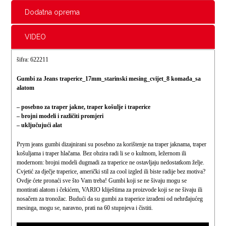
Dodatna oprema
VIDEO
šifra: 622211
Gumbi za Jeans traperice_17mm_starinski mesing_cvijet_8 komada_sa
alatom
– posebno za traper jakne, traper košulje i traperice
– brojni modeli i različiti promjeri
– uključujući alat
Prym jeans gumbi dizajnirani su posebno za korištenje na traper jaknama, traper
košuljama i traper hlačama. Bez obzira radi li se o kultnom, ležernom ili
modernom: brojni modeli dugmadi za traperice ne ostavljaju nedostatkom želje.
Cvjetić za dječje traperice, američki stil za cool izgled ili biste radije bez motiva?
Ovdje ćete pronaći sve što Vam treba! Gumbi koji se ne šivaju mogu se
montirati alatom i čekićem, VARIO kliještima za proizvode koji se ne šivaju ili
nosačem za tronožac. Budući da su gumbi za traperice izrađeni od nehrđajućeg
mesinga, mogu se, naravno, prati na 60 stupnjeva i čistiti.