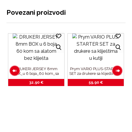
Povezani proizvodi
DRUKERI JERSEY 8mm 
Prym VARIO PLUS-STARTER 
BOX_u 6 boja_60 kom_sa 
SET za drukere sa kliještima u 
alatom bez kliješta
kutiji
32,90
€
59,90
€
 
k