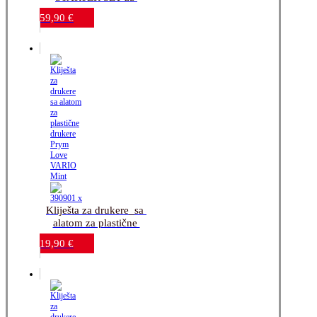
drukere sa kliještima u 
59,90
€
kutiji
Kliješta za drukere_sa 
alatom za plastične 
drukere_Prym Love 
19,90
€
VARIO Mint