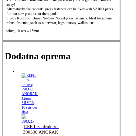
The tools and instructions are in the pack – so you can get started straight
away!
Alternatively, the “anorak” press fasteners can be fixed with VARIO pliers
for
non-sew products or the tripod.
Sturdy Rustproof Brass, No-Sew Nickel press fasteners.
Ideal for a more
robust fastening such as outerwear, bags, purses, wallets, etc.
white, 10 sets – 15mm.
Dodatna oprema
REFIL za drukere 
390330 ANORAK 