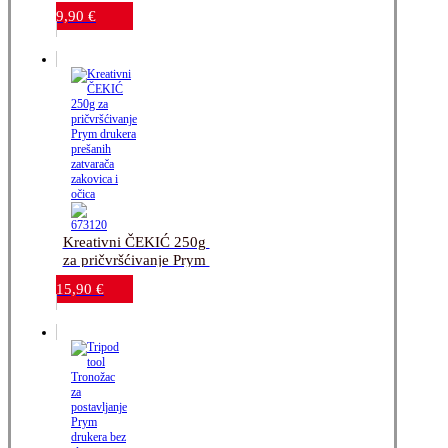
12mm-SILVER-10 
9,90
€
sets_bez alata
Kreativni ČEKIĆ 250g 
za pričvršćivanje Prym 
drukera_prešanih 
15,90
€
zatvarača_zakovica i 
očica