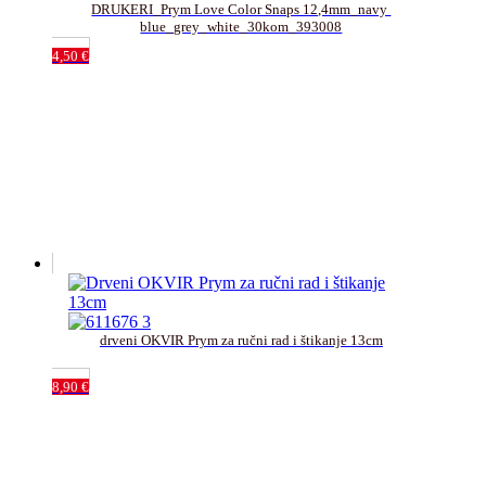
DRUKERI_Prym Love Color Snaps 12,4mm_navy 
blue_grey_white_30kom_393008
4,50
€
drveni OKVIR Prym za ručni rad i štikanje 13cm﻿
8,90
€