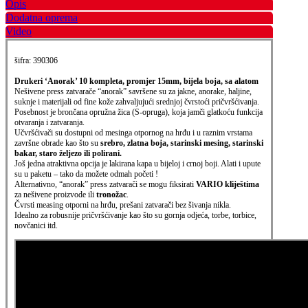
Opis
Dodatna oprema
Video
šifra: 390306
Drukeri ‘Anorak’ 10 kompleta, promjer 15mm, bijela boja, sa alatom
Nešivene press zatvarače “anorak” savršene su za jakne, anorake, haljine,
suknje i materijali od fine kože zahvaljujući srednjoj čvrstoći pričvršćivanja.
Posebnost je brončana opružna žica (S-opruga), koja jamči glatkoću funkcija
otvaranja i zatvaranja.
Učvršćivači su dostupni od mesinga otpornog na hrđu i u raznim vrstama
završne obrade kao što su
srebro, zlatna boja, starinski mesing, starinski
bakar,
staro željezo ili polirani.
Još jedna atraktivna opcija je lakirana kapa u bijeloj i crnoj boji. Alati i upute
su u paketu – tako da možete odmah početi !
Alternativno, “anorak” press zatvarači se mogu fiksirati
VARIO kliještima
za nešivene proizvode ili
tronožac
.
Čvrsti measing otporni na hrđu, prešani zatvarači bez šivanja nikla.
Idealno za robusnije pričvršćivanje kao što su gornja odjeća, torbe, torbice,
novčanici itd.