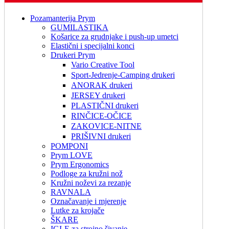
Pozamanterija Prym
GUMILASTIKA
Košarice za grudnjake i push-up umetci
Elastični i specijalni konci
Drukeri Prym
Vario Creative Tool
Sport-Jedrenje-Camping drukeri
ANORAK drukeri
JERSEY drukeri
PLASTIČNI drukeri
RINČICE-OČICE
ZAKOVICE-NITNE
PRIŠIVNI drukeri
POMPONI
Prym LOVE
Prym Ergonomics
Podloge za kružni nož
Kružni noževi za rezanje
RAVNALA
Označavanje i mjerenje
Lutke za krojače
ŠKARE
IGLE za strojno šivanje