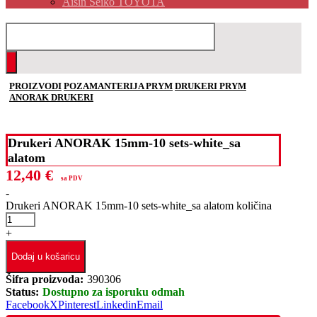
Aisin Seiko TOYOTA
PROIZVODI
POZAMANTERIJA PRYM
DRUKERI PRYM
ANORAK DRUKERI
Drukeri ANORAK 15mm-10 sets-white_sa
alatom
12,40
€
sa PDV
-
Drukeri ANORAK 15mm-10 sets-white_sa alatom količina
+
Dodaj u košaricu
Šifra proizvoda:
390306
Status:
Dostupno za isporuku odmah
Facebook
X
Pinterest
Linkedin
Email