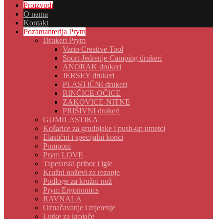
Proizvodi
O nama
Kontakt
Pozamanterija Prym
Drukeri Prym
Vario Creative Tool
Sport-Jedrenje-Camping drukeri
ANORAK drukeri
JERSEY drukeri
PLASTIČNI drukeri
RINČICE-OČICE
ZAKOVICE-NITNE
PRIŠIVNI drukeri
GUMILASTIKA
Košarice za grudnjake i push-up umetci
Elastični i specijalni konci
Pomponi
Prym LOVE
Tapetarski pribor i igle
Kružni noževi za rezanje
Podloge za kružni nož
Prym Ergonomics
RAVNALA
Označavanje i mjerenje
Lutke za krojače