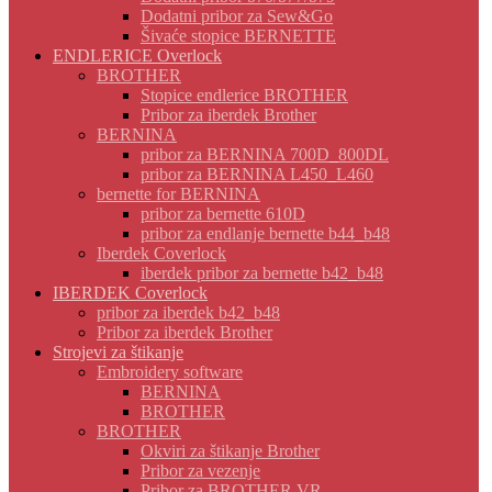
Dodatni pribor za Sew&Go
Šivaće stopice BERNETTE
ENDLERICE Overlock
BROTHER
Stopice endlerice BROTHER
Pribor za iberdek Brother
BERNINA
pribor za BERNINA 700D_800DL
pribor za BERNINA L450_L460
bernette for BERNINA
pribor za bernette 610D
pribor za endlanje bernette b44_b48
Iberdek Coverlock
iberdek pribor za bernette b42_b48
IBERDEK Coverlock
pribor za iberdek b42_b48
Pribor za iberdek Brother
Strojevi za štikanje
Embroidery software
BERNINA
BROTHER
BROTHER
Okviri za štikanje Brother
Pribor za vezenje
Pribor za BROTHER VR