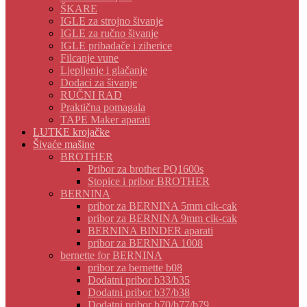
ŠKARE
IGLE za strojno šivanje
IGLE za ručno šivanje
IGLE pribadače i ziherice
Filcanje vune
Ljepljenje i glačanje
Dodaci za šivanje
RUČNI RAD
Praktična pomagala
TAPE Maker aparati
LUTKE krojačke
Šivaće mašine
BROTHER
Pribor za brother PQ1600s
Stopice i pribor BROTHER
BERNINA
pribor za BERNINA 5mm cik-cak
pribor za BERNINA 9mm cik-cak
BERNINA BINDER aparati
pribor za BERNINA 1008
bernette for BERNINA
pribor za bernette b08
Dodatni pribor b33/b35
Dodatni pribor b37/b38
Dodatni pribor b70/b77/b79