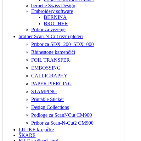
bernette Swiss Design
Embroidery software
BERNINA
BROTHER
Pribor za vezenje
brother Scan-N-Cut rezni ploteri
Pribor za SDX1200_SDX1000
Rhinestone kamenčići
FOIL TRANSFER
EMBOSSING
CALLIGRAPHY
PAPER PIERCING
STAMPING
Printable Sticker
Design Collections
Podloge za ScanNCut CM900
Pribor za Scan-N-Cut2 CM900
LUTKE krojačke
ŠKARE
IGLE za šivaći stroj