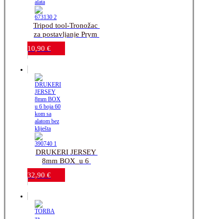
Tripod tool-Tronožac 
za postavljanje Prym 
drukera_bez alata
10,90
€
DRUKERI JERSEY 
8mm BOX_u 6 
boja_60 kom_sa 
32,90
€
alatom bez kliješta