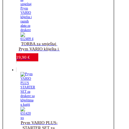
TORBA za smještaj 
Prym VARIO kliješta i 
raznih alata za drukere
19,90
€
Prym VARIO PLUS-
STARTER SET za 