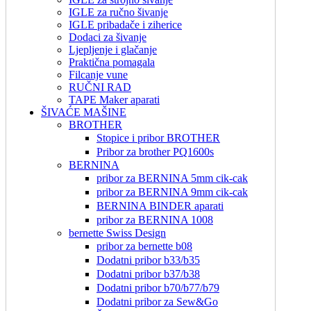
IGLE za ručno šivanje
IGLE pribadače i ziherice
Dodaci za šivanje
Ljepljenje i glačanje
Praktična pomagala
Filcanje vune
RUČNI RAD
TAPE Maker aparati
ŠIVAĆE MAŠINE
BROTHER
Stopice i pribor BROTHER
Pribor za brother PQ1600s
BERNINA
pribor za BERNINA 5mm cik-cak
pribor za BERNINA 9mm cik-cak
BERNINA BINDER aparati
pribor za BERNINA 1008
bernette Swiss Design
pribor za bernette b08
Dodatni pribor b33/b35
Dodatni pribor b37/b38
Dodatni pribor b70/b77/b79
Dodatni pribor za Sew&Go