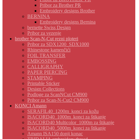
Pribor za Brother PR
Embroidery designs Brother
BERNINA
Embroidery designs Bernina
bernette Swiss Design
Pribor za vezenje
brother Scan-N-Cut rezni ploteri
Pribor za SDX1200_SDX1000
Rhinestone kamenčići
FOIL TRANSFER
EMBOSSING
CALLIGRAPHY
PAPER PIERCING
STAMPING
Printable Sticker
Design Collections
Podloge za ScanNCut CM900
Pribor za Scan-N-Cut2 CM900
KONCI Amann
SERAFIL40_1200m_konci za kožu
ISACORD40_1000m_konci za štikanje
ISACORD40 Multicolor_1000m za štikanje
ISACORD40_5000m_konci za štikanje
Amann ISA150 donji konac