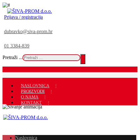
Prijava / registracija
dubravko@siva-prom.hr
01 3384-839
Pretraži ...
NASLOVNICA
PROIZVODI
O NAMA
KONTAKT
Naslovnica