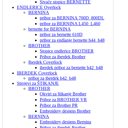
Šivaće stopice BERNETTE
ENDLERICE Overlock
BERNINA
pribor za BERNINA 700D_800DL
pribor za BERNINA L450_L460
bernette for BERNINA
pribor za bernette 610D
pribor za endlanje bernette b44_b48
BROTHER
Stopice endlerice BROTHER
Pribor za iberdek Brother
Iberdek Coverlock
iberdek pribor za bernette b42_b48
IBERDEK Coverlock
pribor za iberdek b42_b48
Strojevi za ŠTIKANJE
BROTHER
Okviri za štikanje Brother
Pribor za BROTHER VR
Pribor za Brother PR
Embroidery designs Brother
BERNINA
Embroidery designs Bernina
Pribor za iberdek Brother