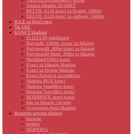
TRIDALIA embroidery thread
Amann Metallic ISAMET
BELFIL-S120-konci za šivanje_1000m
BELFIL-S120-konci za endlanje_5000m
IGLE za šivaći stroj
ŠKARE
KONCI Madeira
FLIZELIN stabilizator
Rayon40_1000m_konac za štikanje
Polyneon40_400m konci za štikanje
Polyneon40 Multi_200m za štikanje
Metallised Effect konci
Konci za štikanje Madeira
Konci za šivanje Madeira
Konci Aerolock za endlerice
Madeira BOX konci
Madeira SmartBox konci
Madeira TravelBox konci
BOBBINFIL donji konac
Igle za štikanje i šivanje
Accessories from Madeira
Rezervni servisni dijelovi
bernette
brother
BERNINA