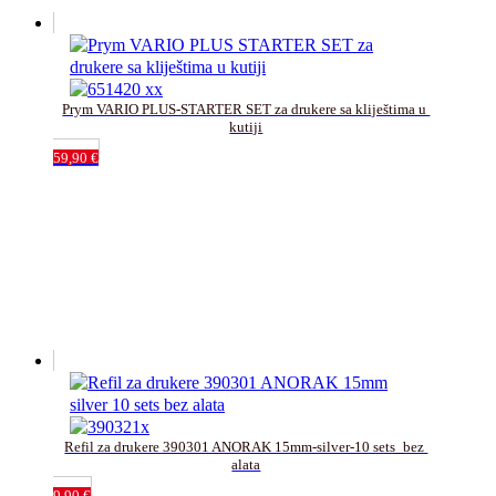
Prym VARIO PLUS-STARTER SET za drukere sa kliještima u 
kutiji
59,90
€
Refil za drukere 390301 ANORAK 15mm-silver-10 sets_bez 
alata
9,90
€