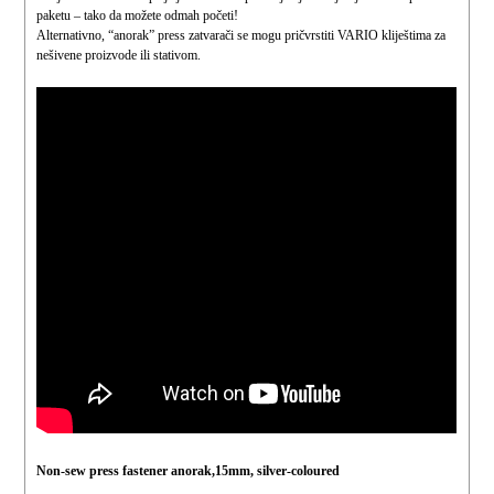
paketu – tako da možete odmah početi!
Alternativno, “anorak” press zatvarači se mogu pričvrstiti VARIO kliještima
za
nešivene proizvode ili stativom.
Non-sew press fastener anorak,15mm, silver-coloured