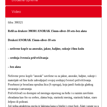
Video
šifra: 390321
Refil za drukere 390301 ANORAK 15mm-silver-10 sets-bez alata
Drukeri ANORAK 15mm-silver-10 sets
– nešivene kopče za anorake, jakne, haljine, suknje i finu kožu
– srednja čvrstoća pričvršćivanja
– bez alata
Nešivene press kopče “anorak” savršene su za jakne, anorake, haljine, suknje i
materijale
od fine kože zahvaljujući svojoj srednjoj čvrstoći pričvršćivanja.
Posebnost je brončana opružna žica (S-opruga), koja jamči funkciju glatkog
otvaranja i zatvaranja.
Pričvršćivači su dostupni od mesinga otpornog na hrđu i u raznim završnim
obradama kao
što su srebro, zlatna boja, starinski mesing, starinski bakar, staro
željezo ili polirani.
Još jedna atraktivna opcija je lakirana kapa u bijeloj i crnoj boji.
Alati i upute su u