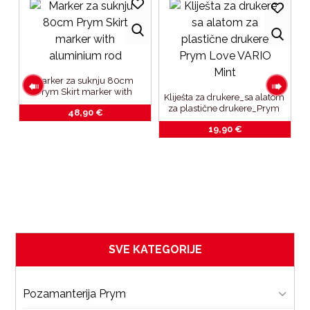
Marker za suknju 80cm 
Prym Skirt marker with 
Kliješta za drukere_sa alatom 
aluminium rod
za plastične drukere_Prym 
48,90
€
Love VARIO Mint
19,90
€
_3
b
SVE KATEGORIJE
Pozamanterija Prym