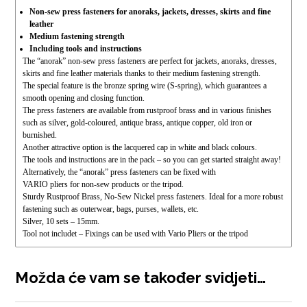
Non-sew press fasteners for anoraks, jackets, dresses, skirts and fine
leather
Medium fastening strength
Including tools and instructions
The “anorak” non-sew press fasteners are perfect for jackets, anoraks,
dresses,
skirts and fine leather materials thanks to their medium fastening strength.
The special feature is the bronze spring wire (S-spring), which guarantees
a
smooth opening and closing function.
The press fasteners are available from rustproof brass and in various finishes
such
as silver, gold-coloured, antique brass, antique copper, old iron or
burnished.
Another attractive option is the lacquered cap in white and black colours.
The tools and instructions are in the pack – so you can get started s
traight away!
Alternatively, the “anorak” press fasteners can be fixed with
VARIO pliers for non-sew products or the tripod.
Sturdy Rustproof Brass, No-Sew Nickel press fasteners.
Ideal for a more robust
fastening such as outerwear, bags, purses, wallets, etc.
Silver, 10 sets – 15mm.
Tool not includet – Fixings can be used with Vario Pliers or the tripod
Možda će vam se također svidjeti…