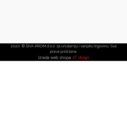
2020. © ŠIVA-PROM d.o.o. za unutarnju i vanjsku trgovinu. Sva
prava pridržana.
Izrada web shopa:
kT dizajn