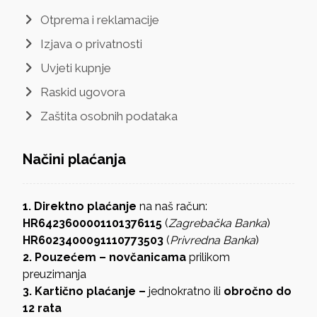
Otprema i reklamacije
Izjava o privatnosti
Uvjeti kupnje
Raskid ugovora
Zaštita osobnih podataka
Načini plaćanja
1. Direktno plaćanje
na naš račun:
HR6423600001101376115
(
Zagrebačka Banka
)
HR6023400091110773503
(
Privredna Banka
)
2. Pouzećem – novčanicama
prilikom
preuzimanja
3. Kartično plaćanje –
jednokratno ili
obročno do
12 rata