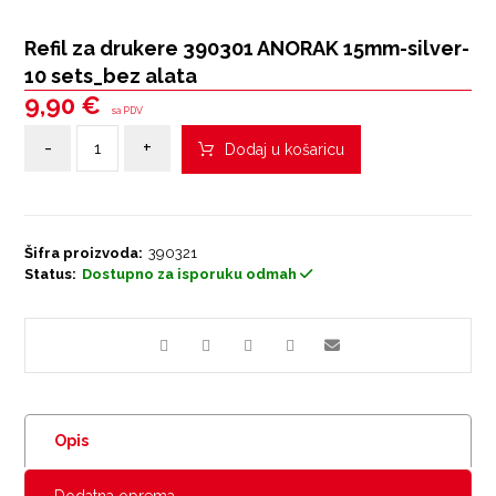
Refil za drukere 390301 ANORAK 15mm-silver-
10 sets_bez alata
9,90
€
sa PDV
-
+
Dodaj u košaricu
Šifra proizvoda:
390321
Status:
Dostupno za isporuku odmah
Opis
Dodatna oprema