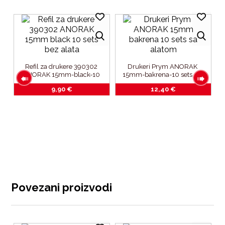
Refil za drukere 390302 
Drukeri Prym ANORAK 
ANORAK 15mm-black-10 
15mm-bakrena-10 sets_sa 
sets_bez alata
alatom
9,90
€
12,40
€
 
Povezani proizvodi