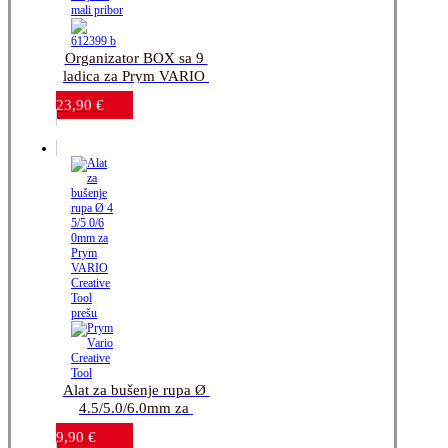
Organizator BOX sa 9 
ladica za Prym VARIO 
drukere i krojački mali 
23,90
€
pribor
Alat za bušenje rupa Ø 
4.5/5.0/6.0mm za 
Prym VARIO Creative 
9,90
€
Tool prešu