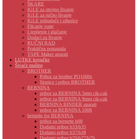
ŠKARE
IGLE za strojno šivanje
IGLE za ručno šivanje
IGLE pribadače i ziherice
Filcanje vune
Ljepljenje i glačanje
Dodaci za šivanje
RUČNI RAD
Praktična pomagala
TAPE Maker aparati
LUTKE krojačke
Šivaće mašine
BROTHER
Pribor za brother PQ1600s
Stopice i pribor BROTHER
BERNINA
pribor za BERNINA 5mm cik-cak
pribor za BERNINA 9mm cik-cak
BERNINA BINDER aparati
pribor za BERNINA 1008
bernette for BERNINA
pribor za bernette b08
Dodatni pribor b33/b35
Dodatni pribor b37/b38
Dodatni pribor b70/b77/b79