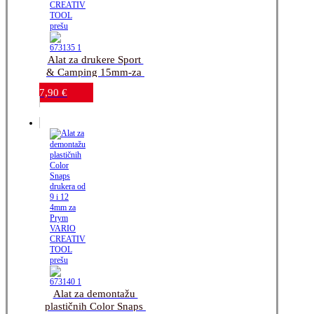
Alat za drukere Sport 
& Camping 15mm-za 
Prym VARIO 
7,90
€
CREATIV TOOL prešu
Alat za demontažu 
plastičnih Color Snaps 