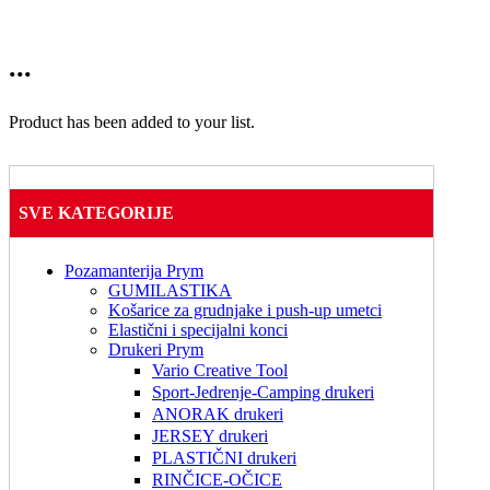
...
Product has been added to your list.
SVE KATEGORIJE
Pozamanterija Prym
GUMILASTIKA
Košarice za grudnjake i push-up umetci
Elastični i specijalni konci
Drukeri Prym
Vario Creative Tool
Sport-Jedrenje-Camping drukeri
ANORAK drukeri
JERSEY drukeri
PLASTIČNI drukeri
RINČICE-OČICE