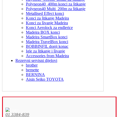
Polyneon40_400m konci za štikanje
Polyneon40 Multi_200m za štikanje
Metallised Effect konci
Konci za štikanje Madeira
Konci za šivanje Madeira
Konci Aerolock za endlerice
Madeira BOX konci
Madeira SmartBox konci
Madeira TravelBox konci
BOBBINFIL donji konac
Igle za štikanje i šivanje
Accessories from Madeira
Rezervni servisni dijelovi
brother
bernette
BERNINA
Aisin Seiko TOYOTA
01 3384-839