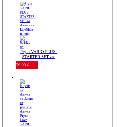
Prym VARIO PLUS-
STARTER SET za 
drukere sa kliještima u 
59,90
€
kutiji