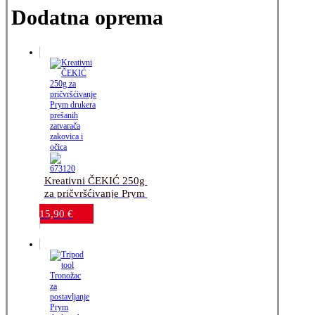
Dodatna oprema
Kreativni ČEKIĆ 250g 
za pričvršćivanje Prym 
drukera_prešanih 
15,90
€
zatvarača_zakovica i 
očica