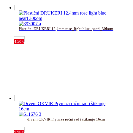
Plastični DRUKERI 12,4mm rose_light blue_pearl_30kom
4,50
€
drveni OKVIR Prym za ručni rad i štikanje 16cm﻿
9,90
€