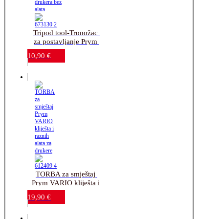
Tripod tool-Tronožac 
za postavljanje Prym 
drukera_bez alata
10,90
€
TORBA za smještaj 
Prym VARIO kliješta i 
raznih alata za drukere
19,90
€