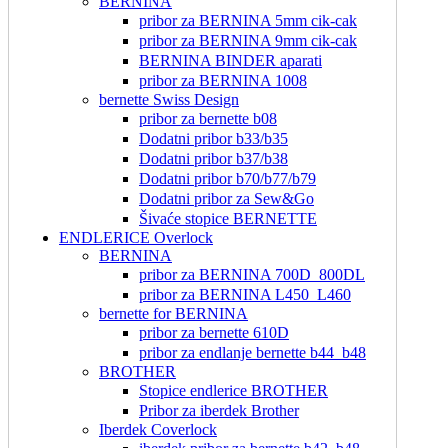
BERNINA
pribor za BERNINA 5mm cik-cak
pribor za BERNINA 9mm cik-cak
BERNINA BINDER aparati
pribor za BERNINA 1008
bernette Swiss Design
pribor za bernette b08
Dodatni pribor b33/b35
Dodatni pribor b37/b38
Dodatni pribor b70/b77/b79
Dodatni pribor za Sew&Go
Šivaće stopice BERNETTE
ENDLERICE Overlock
BERNINA
pribor za BERNINA 700D_800DL
pribor za BERNINA L450_L460
bernette for BERNINA
pribor za bernette 610D
pribor za endlanje bernette b44_b48
BROTHER
Stopice endlerice BROTHER
Pribor za iberdek Brother
Iberdek Coverlock