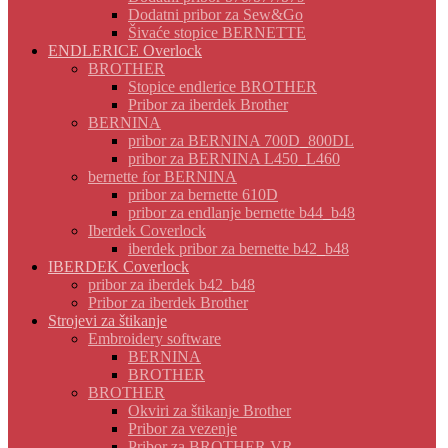
Dodatni pribor za Sew&Go
Šivaće stopice BERNETTE
ENDLERICE Overlock
BROTHER
Stopice endlerice BROTHER
Pribor za iberdek Brother
BERNINA
pribor za BERNINA 700D_800DL
pribor za BERNINA L450_L460
bernette for BERNINA
pribor za bernette 610D
pribor za endlanje bernette b44_b48
Iberdek Coverlock
iberdek pribor za bernette b42_b48
IBERDEK Coverlock
pribor za iberdek b42_b48
Pribor za iberdek Brother
Strojevi za štikanje
Embroidery software
BERNINA
BROTHER
BROTHER
Okviri za štikanje Brother
Pribor za vezenje
Pribor za BROTHER VR