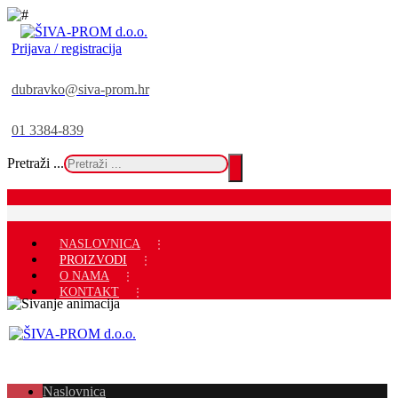
Prijava / registracija
dubravko@siva-prom.hr
01 3384-839
Pretraži ...
NASLOVNICA
PROIZVODI
O NAMA
KONTAKT
Naslovnica