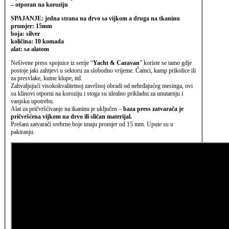
– otporan na koroziju
SPAJANJE: jedna strana na drvo sa vijkom a druga na tkaninu
promjer: 15mm
boja: silver
količina: 10 komada
alat: sa alatom
Nešivene press spojnice iz serije “
Yacht & Caravan
” koriste se tamo gdje
postoje jaki zahtjevi
u sektoru za slobodno vrijeme. Čamci, kamp prikolice ili
za presvlake, kutne klupe, itd.
Zahvaljujući visokokvalitetnoj završnoj obradi od nehrđajućeg mesinga, ovi
su klinovi otporni
na koroziju i stoga su idealno prikladni za unutarnju i
vanjsku upotrebu.
Alat za pričvršćivanje na tkaninu je uključen –
baza press zatvarača je
pričvršćena
vijkom na drvo ili sličan materijal.
Prešani zatvarači srebrne boje imaju promjer od 15 mm. Upute su u
pakiranju.