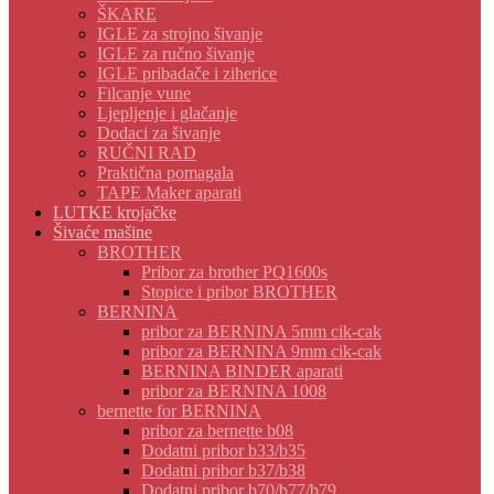
ŠKARE
IGLE za strojno šivanje
IGLE za ručno šivanje
IGLE pribadače i ziherice
Filcanje vune
Ljepljenje i glačanje
Dodaci za šivanje
RUČNI RAD
Praktična pomagala
TAPE Maker aparati
LUTKE krojačke
Šivaće mašine
BROTHER
Pribor za brother PQ1600s
Stopice i pribor BROTHER
BERNINA
pribor za BERNINA 5mm cik-cak
pribor za BERNINA 9mm cik-cak
BERNINA BINDER aparati
pribor za BERNINA 1008
bernette for BERNINA
pribor za bernette b08
Dodatni pribor b33/b35
Dodatni pribor b37/b38
Dodatni pribor b70/b77/b79