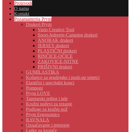
Proizvodi
O nama
Kontakt
Pozamanterija Prym
Drukeri Prym
Vario Creative Tool
Sport-Jedrenje-Camping drukeri
ANORAK drukeri
JERSEY drukeri
PLASTIČNI drukeri
RINČICE-OČICE
ZAKOVICE-NITNE
PRIŠIVNI drukeri
GUMILASTIKA
Košarice za grudnjake i push-up umetci
Elastični i specijalni konci
Pomponi
Prym LOVE
Tapetarski pribor i igle
Kružni noževi za rezanje
Podloge za kružni nož
Prym Ergonomics
RAVNALA
Označavanje i mjerenje
Lutke za krojače