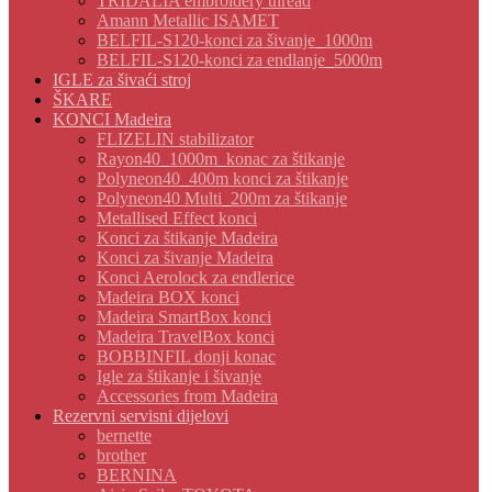
TRIDALIA embroidery thread
Amann Metallic ISAMET
BELFIL-S120-konci za šivanje_1000m
BELFIL-S120-konci za endlanje_5000m
IGLE za šivaći stroj
ŠKARE
KONCI Madeira
FLIZELIN stabilizator
Rayon40_1000m_konac za štikanje
Polyneon40_400m konci za štikanje
Polyneon40 Multi_200m za štikanje
Metallised Effect konci
Konci za štikanje Madeira
Konci za šivanje Madeira
Konci Aerolock za endlerice
Madeira BOX konci
Madeira SmartBox konci
Madeira TravelBox konci
BOBBINFIL donji konac
Igle za štikanje i šivanje
Accessories from Madeira
Rezervni servisni dijelovi
bernette
brother
BERNINA