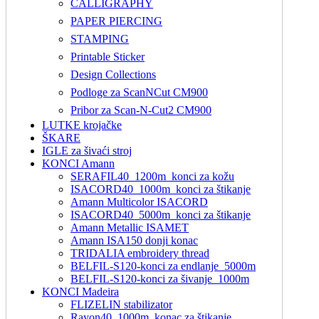
CALLIGRAPHY
PAPER PIERCING
STAMPING
Printable Sticker
Design Collections
Podloge za ScanNCut CM900
Pribor za Scan-N-Cut2 CM900
LUTKE krojačke
ŠKARE
IGLE za šivaći stroj
KONCI Amann
SERAFIL40_1200m_konci za kožu
ISACORD40_1000m_konci za štikanje
Amann Multicolor ISACORD
ISACORD40_5000m_konci za štikanje
Amann Metallic ISAMET
Amann ISA150 donji konac
TRIDALIA embroidery thread
BELFIL-S120-konci za endlanje_5000m
BELFIL-S120-konci za šivanje_1000m
KONCI Madeira
FLIZELIN stabilizator
Rayon40_1000m_konac za štikanje