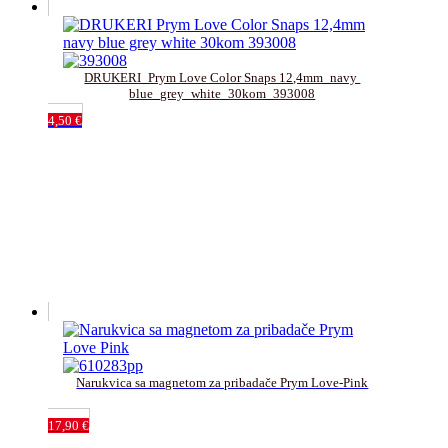
DRUKERI_Prym Love Color Snaps 12,4mm_navy 
blue_grey_white_30kom_393008
4,50
€
Narukvica sa magnetom za pribadače Prym Love-Pink
17,90
€