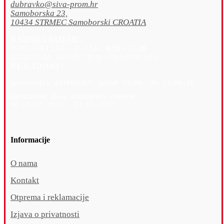
dubravko@siva-prom.hr
Samoborska 23,
10434 STRMEC Samoborski CROATIA
RADNO VRIJEME:
PONEDJELJAK – PETAK :
9.30 – 17.30
SUBOTOM / NEDJELJOM i PRAZNICIMA :
NE RADIMO !
poslovnica 
ZATVORENA: petak 19
.06. do 23.06.26
ZATVORENO zbog GODIŠNJEG ODMORA
od 26.07.2026 - 11.08.2026
Informacije
O nama
Kontakt
Otprema i reklamacije
Izjava o privatnosti