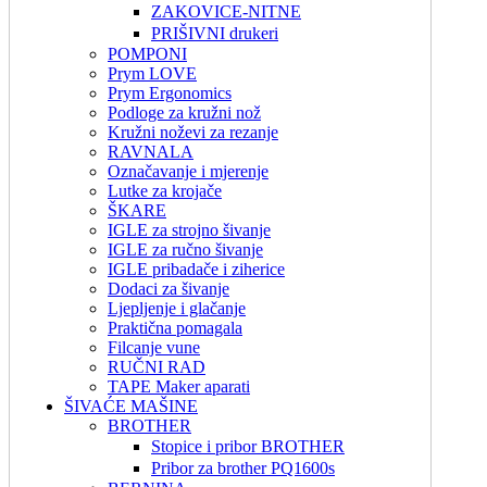
ZAKOVICE-NITNE
PRIŠIVNI drukeri
POMPONI
Prym LOVE
Prym Ergonomics
Podloge za kružni nož
Kružni noževi za rezanje
RAVNALA
Označavanje i mjerenje
Lutke za krojače
ŠKARE
IGLE za strojno šivanje
IGLE za ručno šivanje
IGLE pribadače i ziherice
Dodaci za šivanje
Ljepljenje i glačanje
Praktična pomagala
Filcanje vune
RUČNI RAD
TAPE Maker aparati
ŠIVAĆE MAŠINE
BROTHER
Stopice i pribor BROTHER
Pribor za brother PQ1600s