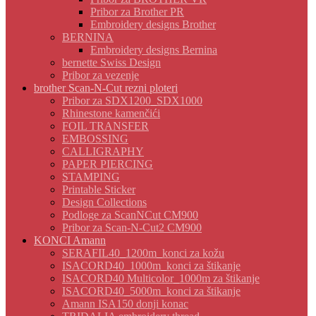
Pribor za Brother PR
Embroidery designs Brother
BERNINA
Embroidery designs Bernina
bernette Swiss Design
Pribor za vezenje
brother Scan-N-Cut rezni ploteri
Pribor za SDX1200_SDX1000
Rhinestone kamenčići
FOIL TRANSFER
EMBOSSING
CALLIGRAPHY
PAPER PIERCING
STAMPING
Printable Sticker
Design Collections
Podloge za ScanNCut CM900
Pribor za Scan-N-Cut2 CM900
KONCI Amann
SERAFIL40_1200m_konci za kožu
ISACORD40_1000m_konci za štikanje
ISACORD40 Multicolor_1000m za štikanje
ISACORD40_5000m_konci za štikanje
Amann ISA150 donji konac