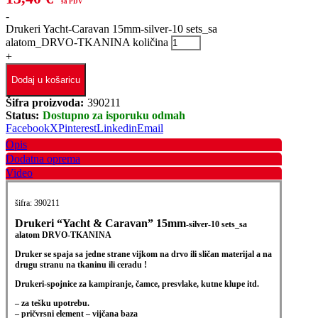
sa PDV
-
Drukeri Yacht-Caravan 15mm-silver-10 sets_sa
alatom_DRVO-TKANINA količina
+
Dodaj u košaricu
Šifra proizvoda:
390211
Status:
Dostupno za isporuku odmah
Facebook
X
Pinterest
Linkedin
Email
Opis
Dodatna oprema
Video
šifra: 390211
Drukeri “Yacht & Caravan” 15mm
-silver-10 sets_sa
alatom DRVO-TKANINA
Druker se spaja sa jedne strane vijkom na drvo ili sličan materijal a na
drugu stranu na tkaninu ili ceradu !
Drukeri-spojnice za kampiranje, čamce, presvlake, kutne klupe itd.
– za tešku upotrebu.
– pričvrsni element – vijčana baza