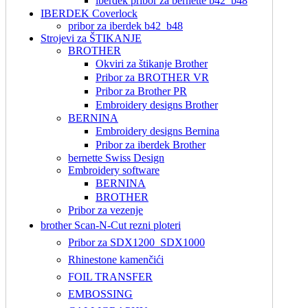
iberdek pribor za bernette b42_b48
IBERDEK Coverlock
pribor za iberdek b42_b48
Strojevi za ŠTIKANJE
BROTHER
Okviri za štikanje Brother
Pribor za BROTHER VR
Pribor za Brother PR
Embroidery designs Brother
BERNINA
Embroidery designs Bernina
Pribor za iberdek Brother
bernette Swiss Design
Embroidery software
BERNINA
BROTHER
Pribor za vezenje
brother Scan-N-Cut rezni ploteri
Pribor za SDX1200_SDX1000
Rhinestone kamenčići
FOIL TRANSFER
EMBOSSING