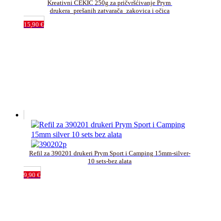
Kreativni ČEKIĆ 250g za pričvršćivanje Prym 
drukera_prešanih zatvarača_zakovica i očica
15,90
€
Refil za 390201 drukeri Prym Sport i Camping 15mm-silver-
10 sets-bez alata
9,90
€