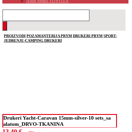
Aisin Seiko TOYOTA
PROIZVODI
POZAMANTERIJA PRYM
DRUKERI PRYM
SPORT-
JEDRENJE-CAMPING DRUKERI
Drukeri Yacht-Caravan 15mm-silver-10 sets_sa
alatom_DRVO-TKANINA
13,40
€