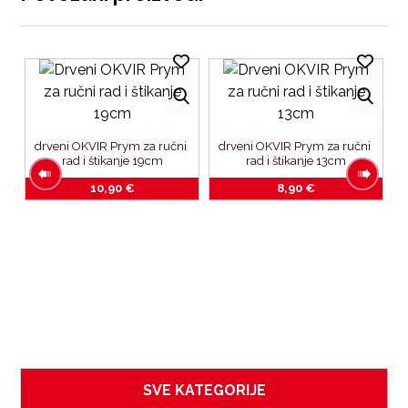
drveni OKVIR Prym za ručni 
drveni OKVIR Prym za ručni 
rad i štikanje 19cm﻿
rad i štikanje 13cm﻿
10,90
€
8,90
€
P
om
SVE KATEGORIJE