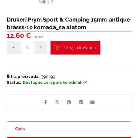
Drukeri Prym Sport & Camping 15mm-antique
brasss-10 komada_sa alatom
12,60
€
sa PDV
-
+
Dodaj u košaricu
Šifra proizvoda:
390199
Status:
Dostupno za isporuku odmah
Opis