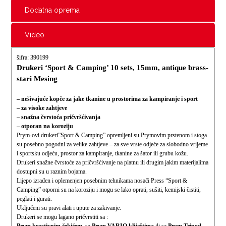
Dodatna oprema
Video
šifra: 390199
Drukeri ‘Sport & Camping’ 10 sets, 15mm,
antique brass-
stari Mesing
– nešivajuće kopče za jake tkanine u prostorima za kampiranje i sport
– za visoke zahtjeve
– snažna čvrstoća pričvršćivanja
– otporan na koroziju
Prym-ovi drukeri”Sport & Camping” opremljeni su Prymovim prstenom i stoga
su posebno pogodni za velike zahtjeve – za sve vrste odjeće za slobodno vrijeme
i sportsku odjeću, prostor za kampiranje, tkanine za šator ili grubu kožu.
Drukeri snažne čvrstoće za pričvršćivanje na platnu ili drugim jakim materijalima
dostupni su u raznim bojama.
Lijepo izrađen i oplemenjen posebnim tehnikama nosači Press “Sport &
Camping” otporni su na koroziju i mogu se lako oprati, sušiti, kemijski čistiti,
peglati i gurati.
Uključeni su pravi alati i upute za zakivanje.
Drukeri se mogu lagano pričvrstiti sa :
Prym kreativnim čekićem,
sa
Prym VARIO kliještima
ili sa
Prym Tripod