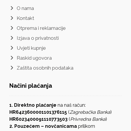
O nama
Kontakt
Otprema i reklamacije
Izjava o privatnosti
Uvjeti kupnje
Raskid ugovora
Zaštita osobnih podataka
Načini plaćanja
1. Direktno plaćanje
na naš račun:
HR6423600001101376115
(
Zagrebačka Banka
)
HR6023400091110773503
(
Privredna Banka
)
2. Pouzećem – novčanicama
prilikom