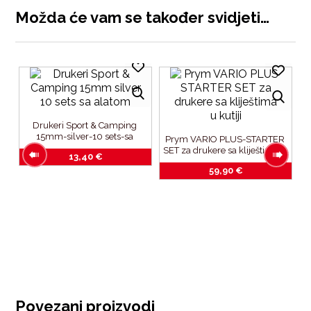
Možda će vam se također svidjeti…
Drukeri Sport & Camping 
15mm-silver-10 sets-sa 
Prym VARIO PLUS-STARTER 
alatom
SET za drukere sa kliještima u 
13,40
€
kutiji
59,90
€
m 
r-
Povezani proizvodi