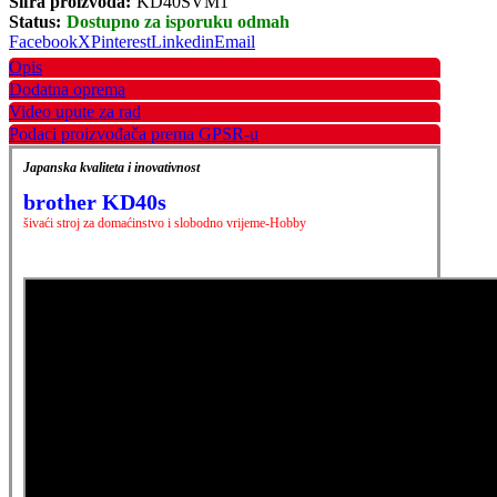
Šifra proizvoda:
KD40SVM1
Status:
Dostupno za isporuku odmah
Facebook
X
Pinterest
Linkedin
Email
Opis
Dodatna oprema
Video upute za rad
Podaci proizvođača prema GPSR-u
Japanska kvaliteta i inovativnost
brother KD40s
šivaći stroj za domaćinstvo i slobodno vrijeme-Hobby