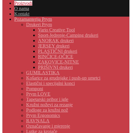
Proizvodi
O nama
Kontakt
Pozamanterija Prym
Drukeri Prym
Vario Creative Tool
Sport-Jedrenje-Camping drukeri
ANORAK drukeri
JERSEY drukeri
PLASTIČNI drukeri
RINČICE-OČICE
ZAKOVICE-NITNE
PRIŠIVNI drukeri
GUMILASTIKA
Košarice za grudnjake i push-up umetci
Elastični i specijalni konci
Pomponi
Prym LOVE
Tapetarski pribor i igle
Kružni noževi za rezanje
Podloge za kružni nož
Prym Ergonomics
RAVNALA
Označavanje i mjerenje
Lutke za krojače