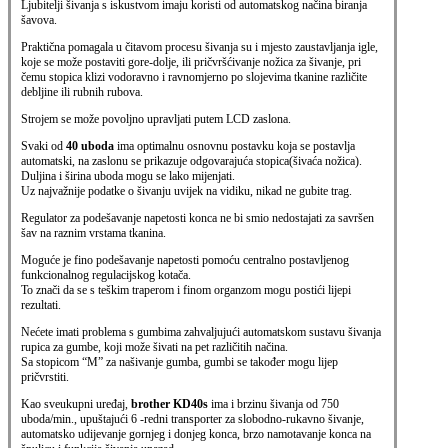
Ljubitelji šivanja s iskustvom imaju koristi od automatskog načina biranja
šavova.
Praktična pomagala u čitavom procesu šivanja su i mjesto zaustavljanja igle,
koje se može postaviti gore-dolje, ili pričvršćivanje nožica za šivanje, pri
čemu stopica klizi vodoravno i ravnomjerno po slojevima tkanine različite
debljine ili rubnih rubova.
Strojem se može povoljno upravljati putem LCD zaslona.
Svaki od
40 uboda
ima optimalnu osnovnu postavku koja se postavlja
automatski, na zaslonu se prikazuje odgovarajuća stopica(šivaća nožica).
Duljina i širina uboda mogu se lako mijenjati.
Uz najvažnije podatke o šivanju uvijek na vidiku, nikad ne gubite trag.
Regulator za podešavanje napetosti konca ne bi smio nedostajati za savršen
šav na raznim vrstama tkanina.
Moguće je fino podešavanje napetosti pomoću centralno postavljenog
funkcionalnog regulacijskog kotača.
To znači da se s teškim traperom i finom organzom mogu postići lijepi
rezultati.
Nećete imati problema s gumbima zahvaljujući automatskom sustavu šivanja
rupica za gumbe, koji može šivati na ​​pet različitih načina.
Sa stopicom “M” za našivanje gumba, gumbi se također mogu lijep
pričvrstiti.
Kao sveukupni uređaj,
brother KD40s
ima i brzinu šivanja od 750
uboda/min., upuštajući 6 -redni transporter za slobodno-rukavno šivanje,
automatsko udijevanje gornjeg i donjeg konca, brzo namotavanje konca na