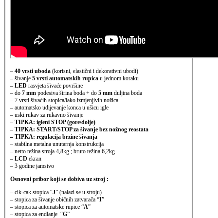
– 40 vrsti uboda
(korisni, elastični i dekorativni ubodi)
–
šivanje
5 vrsti automatskih rupica
u jednom koraku
–
LED
rasvjeta šivaće površine
– do
7 mm
podesiva širina boda + do
5 mm
duljina boda
– 7 vrsti šivaćih stopica/lako izmjenjivih nožica
– automatsko udijevanje konca u ušicu igle
– uski rukav za rukavno šivanje
–
TIPKA:
igleni STOP (gore/dolje)
– TIPKA: START/STOP za šivanje bez nožnog reostata
– TIPKA: regulacija brzine šivanja
– stabilna metalna unutarnja konstrukcija
– netto težina stroja 4,8kg ; bruto težina 6,2kg
–
LCD
ekran
– 3 godine jamstvo
Osnovni pribor koji se dobiva uz stroj :
– cik-cak stopica “
J
” (nalazi se u stroju)
– stopica za šivanje običnih zatvarača “
I
”
– stopica za automatske rupice “
A
”
– stopica za endlanje “
G
”