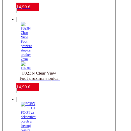
FOOT za šivanje 
14,90
€
gustih dekorativnih 
uzoraka-brother 7mm
F023N Clear View 
Foot-prozirna stopica-
brother 7mm
14,90
€