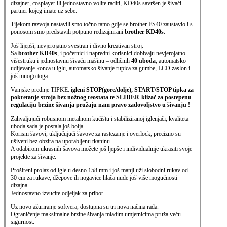
dizajner, cosplayer ili jednostavno volite raditi, KD40s savršen je šivaći
partner kojeg imate uz sebe.
Tijekom razvoja nastavili smo točno tamo gdje se brother FS40 zaustavio i s
ponosom smo predstavili potpuno redizajnirani
brother KD40s
.
Još lijepši, nevjerojatno svestran i divno kreativan stroj.
Sa
brother
KD40s
, i početnici i napredni korisnici dobivaju nevjerojatno
višestruku i jednostavnu šivaću mašinu – odličnih
40 uboda
, automatsko
udijevanje konca u iglu, automatsko šivanje rupica za gumbe, LCD zaslon i
još mnogo toga.
Vanjske prednje TIPKE:
igleni STOP(gore/dolje), START/STOP tipka za
pokretanje stroja bez nožnog reostata te SLIDER-klizač za postepenu
regulaciju
brzine šivanja pružaju nam pravo zadovoljstvo u šivanju !
Zahvaljujući robusnom metalnom kućištu i stabiliziranoj iglenjači, kvaliteta
uboda sada je postala još bolja.
Korisni šavovi, uključujući šavove za rastezanje i overlock, precizno su
ušiveni bez obzira na uporabljenu tkaninu.
A odabirom ukrasnih šavova možete još ljepše i individualnije ukrasiti svoje
projekte za šivanje.
Prošireni prolaz od igle u desno 158 mm i još manji uži slobodni rukav od
30 cm za rukave, džepove ili nogavice hlača nude još više mogućnosti
dizajna.
Jednostavno izvucite odjeljak za pribor.
Uz novo ažuriranje softvera, dostupna su tri nova načina rada.
Ograničenje maksimalne brzine šivanja mladim umjetnicima pruža veću
sigurnost.