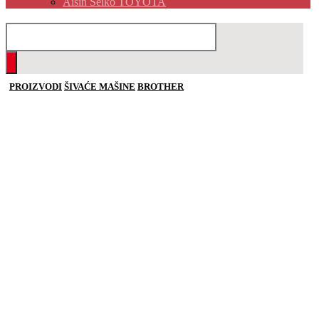
Aisin Seiko TOYOTA
PROIZVODI
ŠIVAĆE MAŠINE
BROTHER