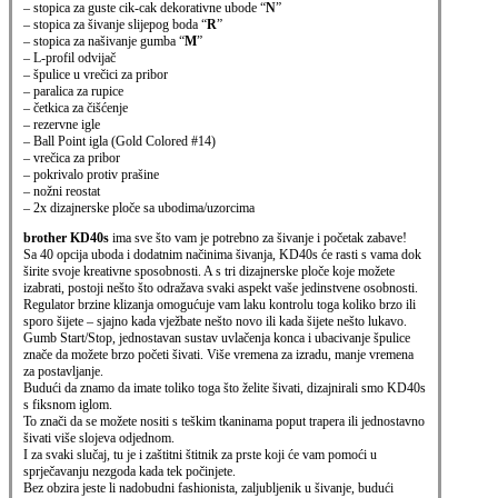
– stopica za guste cik-cak dekorativne ubode “
N
”
– stopica za šivanje slijepog boda “
R
”
– stopica za našivanje gumba “
M
”
– L-profil odvijač
– špulice u vrečici za pribor
– paralica za rupice
– četkica za čišćenje
– rezervne igle
– Ball Point igla (Gold Colored #14)
– vrečica za pribor
– pokrivalo protiv prašine
– nožni reostat
–
2x dizajnerske ploče sa ubodima/uzorcima
brother KD40s
ima sve što vam je potrebno za šivanje i početak zabave!
Sa 40 opcija uboda i dodatnim načinima šivanja, KD40s će rasti s vama dok
širite svoje kreativne sposobnosti. A s tri dizajnerske ploče koje možete
izabrati, postoji nešto što odražava svaki aspekt vaše jedinstvene osobnosti.
Regulator brzine klizanja omogućuje vam laku kontrolu toga koliko brzo ili
sporo šijete – sjajno kada vježbate nešto novo ili kada šijete nešto lukavo.
Gumb Start/Stop, jednostavan sustav uvlačenja konca i ubacivanje špulice
znače da možete brzo početi šivati. Više vremena za izradu, manje vremena
za postavljanje.
Budući da znamo da imate toliko toga što želite šivati, dizajnirali smo KD40s
s fiksnom iglom.
To znači da se možete nositi s teškim tkaninama poput trapera ili jednostavno
šivati ​​više slojeva odjednom.
I za svaki slučaj, tu je i zaštitni štitnik za prste koji će vam pomoći u
sprječavanju nezgoda kada tek počinjete.
Bez obzira jeste li nadobudni fashionista, zaljubljenik u šivanje, budući