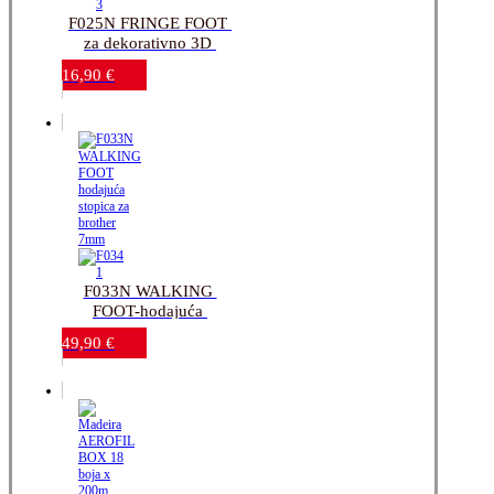
F025N FRINGE FOOT 
za dekorativno 3D 
ukrašanje-brother 7mm
16,90
€
F033N WALKING 
FOOT-hodajuća 
stopica za brother 7mm
49,90
€