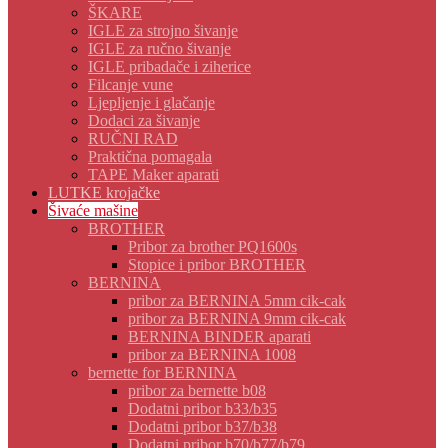
ŠKARE
IGLE za strojno šivanje
IGLE za ručno šivanje
IGLE pribadače i ziherice
Filcanje vune
Ljepljenje i glačanje
Dodaci za šivanje
RUČNI RAD
Praktična pomagala
TAPE Maker aparati
LUTKE krojačke
Šivaće mašine
BROTHER
Pribor za brother PQ1600s
Stopice i pribor BROTHER
BERNINA
pribor za BERNINA 5mm cik-cak
pribor za BERNINA 9mm cik-cak
BERNINA BINDER aparati
pribor za BERNINA 1008
bernette for BERNINA
pribor za bernette b08
Dodatni pribor b33/b35
Dodatni pribor b37/b38
Dodatni pribor b70/b77/b79