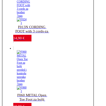
F013N CORDING 
FOOT with 3 cords-za 
brother 7mm
14,90
€
F060 METAL Open 
Toe Foot za bolji 
pregled i kontrolu 