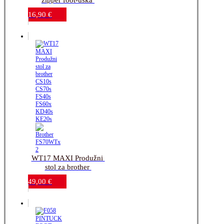
stopica za šivanje 
16,90
€
patent zatvarača-
brother 7mm
WT17 MAXI Produžni 
stol za brother 
CS10s_CS70s_FS40s_FS60x_KD40s_KE20s
49,00
€