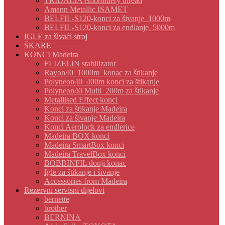
TRIDALIA embroidery thread
Amann Metallic ISAMET
BELFIL-S120-konci za šivanje_1000m
BELFIL-S120-konci za endlanje_5000m
IGLE za šivaći stroj
ŠKARE
KONCI Madeira
FLIZELIN stabilizator
Rayon40_1000m_konac za štikanje
Polyneon40_400m konci za štikanje
Polyneon40 Multi_200m za štikanje
Metallised Effect konci
Konci za štikanje Madeira
Konci za šivanje Madeira
Konci Aerolock za endlerice
Madeira BOX konci
Madeira SmartBox konci
Madeira TravelBox konci
BOBBINFIL donji konac
Igle za štikanje i šivanje
Accessories from Madeira
Rezervni servisni dijelovi
bernette
brother
BERNINA