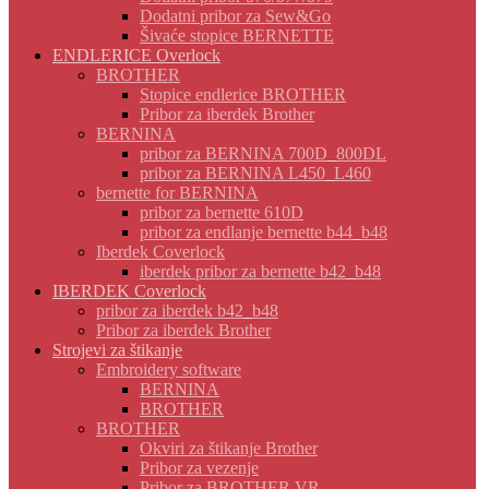
Dodatni pribor za Sew&Go
Šivaće stopice BERNETTE
ENDLERICE Overlock
BROTHER
Stopice endlerice BROTHER
Pribor za iberdek Brother
BERNINA
pribor za BERNINA 700D_800DL
pribor za BERNINA L450_L460
bernette for BERNINA
pribor za bernette 610D
pribor za endlanje bernette b44_b48
Iberdek Coverlock
iberdek pribor za bernette b42_b48
IBERDEK Coverlock
pribor za iberdek b42_b48
Pribor za iberdek Brother
Strojevi za štikanje
Embroidery software
BERNINA
BROTHER
BROTHER
Okviri za štikanje Brother
Pribor za vezenje
Pribor za BROTHER VR