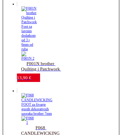
F001N brother 
Quilting i Patchwork 
Foot sa šavnim 
13,90
€
dodatkom od 3 i 6mm 
od ruba
F068 
CANDLEWICKING 