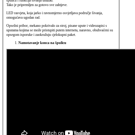
špulicu i funkcija šivanja unazad.
Tako je pripremljen za gotovo sve zahtjeve.
LED rasvjeta, koja jarko i ravnomjerno osvjetljava područje šivanja,
omogućava ugodan rad.
Opsežni pribor, mekano pokrivalo za stroj, pisane upute i videozapisi s
uputama kojima se može pristupiti putem interneta, naravno, obuhvaćeni su
opsegom isporuke i zaokružuju cjelokupni paket.
Namotavanje konca na špulicu