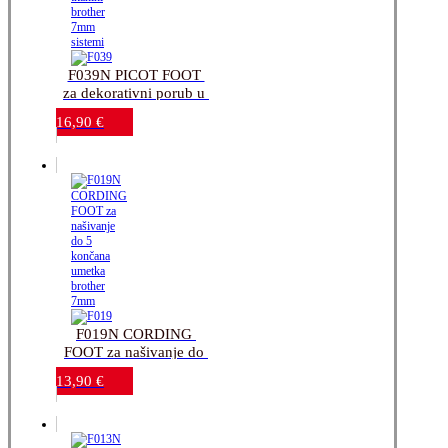
F039N PICOT FOOT 
za dekorativni porub u 
laganoj tkanini-brother 
16,90
€
7mm sistemi
F019N CORDING 
FOOT za našivanje do 
5 končana umetka-
13,90
€
brother 7mm