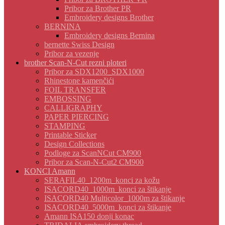
Pribor za Brother PR
Embroidery designs Brother
BERNINA
Embroidery designs Bernina
bernette Swiss Design
Pribor za vezenje
brother Scan-N-Cut rezni ploteri
Pribor za SDX1200_SDX1000
Rhinestone kamenčići
FOIL TRANSFER
EMBOSSING
CALLIGRAPHY
PAPER PIERCING
STAMPING
Printable Sticker
Design Collections
Podloge za ScanNCut CM900
Pribor za Scan-N-Cut2 CM900
KONCI Amann
SERAFIL40_1200m_konci za kožu
ISACORD40_1000m_konci za štikanje
ISACORD40 Multicolor_1000m za štikanje
ISACORD40_5000m_konci za štikanje
Amann ISA150 donji konac