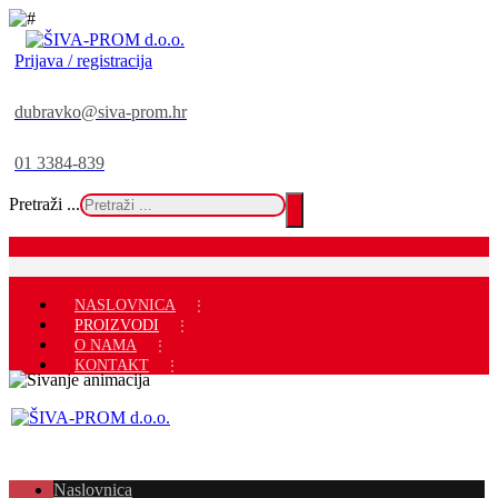
Prijava / registracija
dubravko@siva-prom.hr
01 3384-839
Pretraži ...
NASLOVNICA
PROIZVODI
O NAMA
KONTAKT
Naslovnica