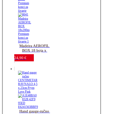
Madeira AEROFIL 
BOX 18 boja x 
200m_Premium konci 
24,90
€
za šivanje
Hand gauge-ručno 