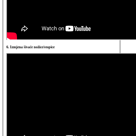
6. Izmjena šivaće nožice/stopice