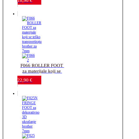
18,90
€
uzoraka-brother 7mm
F066 ROLLER FOOT 
za materijale koji se 
teško transportiraju-
22,90
€
brother za 7mm