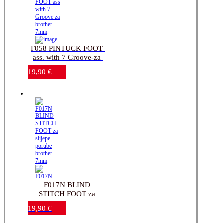
F058 PINTUCK FOOT 
ass. with 7 Groove-za 
brother 7mm
19,90
€
F017N BLIND 
STITCH FOOT za 
slijepe porube-brother 
19,90
€
7mm