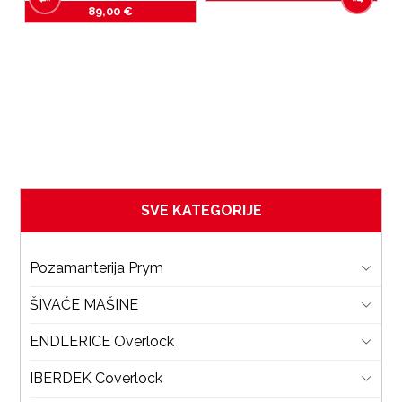
89,00
€
i 
SVE KATEGORIJE
Pozamanterija Prym
ŠIVAĆE MAŠINE
ENDLERICE Overlock
IBERDEK Coverlock