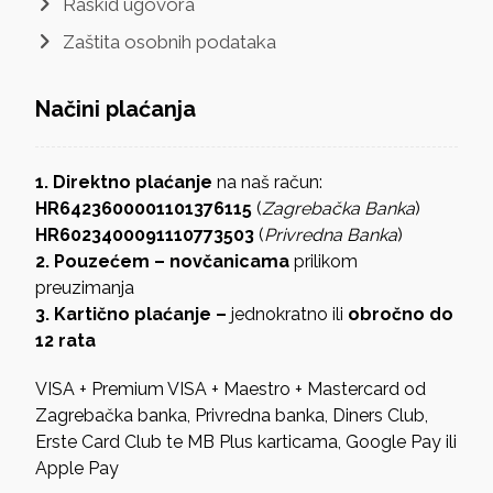
Raskid ugovora
Zaštita osobnih podataka
Načini plaćanja
1. Direktno plaćanje
na naš račun:
HR6423600001101376115
(
Zagrebačka Banka
)
HR6023400091110773503
(
Privredna Banka
)
2. Pouzećem – novčanicama
prilikom
preuzimanja
3. Kartično plaćanje –
jednokratno ili
obročno do
12 rata
VISA + Premium VISA + Maestro + Mastercard od
Zagrebačka banka, Privredna banka, Diners Club,
Erste Card Club te MB Plus karticama, Google Pay ili
Apple Pay