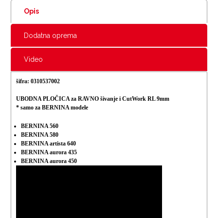
Opis
Dodatna oprema
Video
šifra: 0310537002
UBODNA PLOČICA za RAVNO šivanje i CutWork RL 9mm
* samo za BERNINA modele
BERNINA 560
BERNINA 580
BERNINA artista 640
BERNINA aurora 435
BERNINA aurora 450