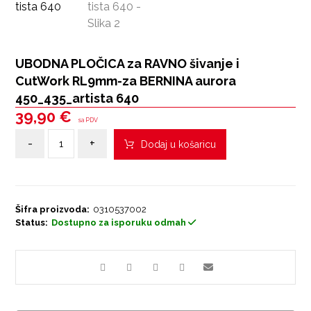
UBODNA PLOČICA za RAVNO šivanje i
CutWork RL9mm-za BERNINA aurora
450_435_artista 640
39,90
€
sa PDV
-
+
Dodaj u košaricu
Šifra proizvoda:
0310537002
Status:
Dostupno za isporuku odmah