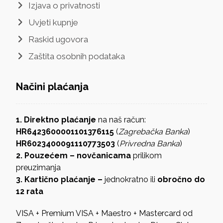
Izjava o privatnosti
Uvjeti kupnje
Raskid ugovora
Zaštita osobnih podataka
Načini plaćanja
1. Direktno plaćanje
na naš račun:
HR6423600001101376115
(
Zagrebačka Banka
)
HR6023400091110773503
(
Privredna Banka
)
2. Pouzećem – novčanicama
prilikom
preuzimanja
3. Kartično plaćanje –
jednokratno ili
obročno do
12 rata
VISA + Premium VISA + Maestro + Mastercard od