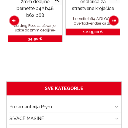
bernette b64 AIRLOCK 
Overlock-endlerica za 
Cording Foot za ušivanje 
strastvene krojačice
uzice do 2mm debljine-
1.249,00
€
bernette b42_b48_b62_b68
 
34,90
€
u
c 
SVE KATEGORIJE
Pozamanterija Prym
ŠIVAĆE MAŠINE