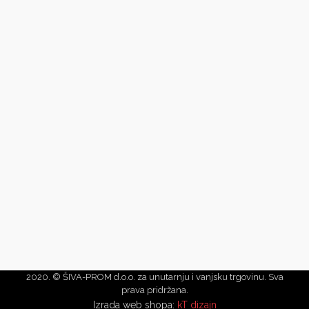
2020. © ŠIVA-PROM d.o.o. za unutarnju i vanjsku trgovinu. Sva
prava pridržana.
Izrada web shopa:
kT dizajn