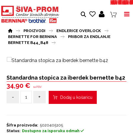
PROIZVODI
ENDLERICE OVERLOCK
BERNETTE FOR BERNINA
PRIBOR ZA ENDLANJE
BERNETTE B44_B48
Standardna stopica za iberdek bernette b42
34,90
€
sa PDV
-
+
Dodaj u košaricu
Šifra proizvoda:
5020405105
Status:
Dostupno za isporuku odmah