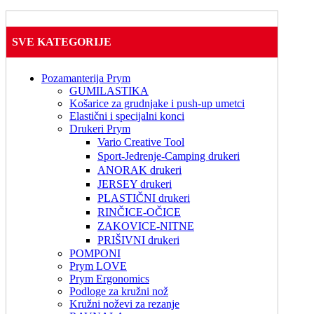
SVE KATEGORIJE
Pozamanterija Prym
GUMILASTIKA
Košarice za grudnjake i push-up umetci
Elastični i specijalni konci
Drukeri Prym
Vario Creative Tool
Sport-Jedrenje-Camping drukeri
ANORAK drukeri
JERSEY drukeri
PLASTIČNI drukeri
RINČICE-OČICE
ZAKOVICE-NITNE
PRIŠIVNI drukeri
POMPONI
Prym LOVE
Prym Ergonomics
Podloge za kružni nož
Kružni noževi za rezanje