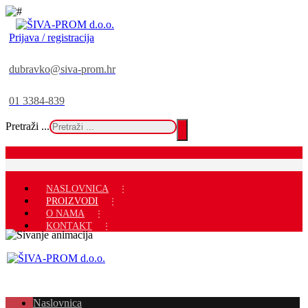
Prijava / registracija
dubravko@siva-prom.hr
01 3384-839
Pretraži ...
NASLOVNICA
PROIZVODI
O NAMA
KONTAKT
Naslovnica