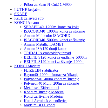
Pribor za Scan-N-Cut2 CM900
LUTKE krojačke
ŠKARE
IGLE za šivaći stroj
KONCI Amann
SERAFIL40_1200m_konci za kožu
ISACORD40_1000m_konci za štikanje
Amann Multicolor ISACORD
ISACORD40_5000m_konci za štikanje
Amann Metallic ISAMET
Amann ISA150 donji konac
TRIDALIA embroidery thread
BELFIL-S120-konci za endlanje_5000m
BELFIL-S120-konci za šivanje_1000m
KONCI Madeira
FLIZELIN stabilizator
Rayon40_1000m_konac za štikanje
Polyneon40_400m konci za štikanje
Polyneon40 Multi_200m za štikanje
Metallised Effect konci
Konci za štikanje Madeira
Konci za šivanje Madeira
Konci Aerolock za endlerice
Madeira BOX konci