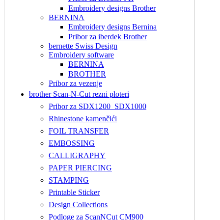
Embroidery designs Brother
BERNINA
Embroidery designs Bernina
Pribor za iberdek Brother
bernette Swiss Design
Embroidery software
BERNINA
BROTHER
Pribor za vezenje
brother Scan-N-Cut rezni ploteri
Pribor za SDX1200_SDX1000
Rhinestone kamenčići
FOIL TRANSFER
EMBOSSING
CALLIGRAPHY
PAPER PIERCING
STAMPING
Printable Sticker
Design Collections
Podloge za ScanNCut CM900