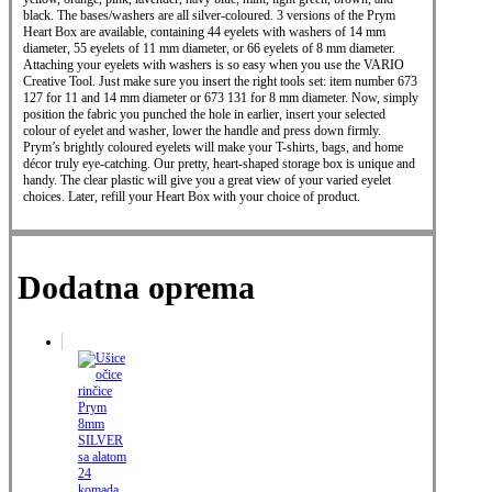
black. The bases/washers are all silver-coloured. 3 versions of the Prym
Heart Box are available, containing 44 eyelets with washers of 14 mm
diameter, 55 eyelets of 11 mm diameter, or 66 eyelets of 8 mm diameter.
Attaching your eyelets with washers is so easy when you use the VARIO
Creative Tool. Just make sure you insert the right tools set: item number 673
127 for 11 and 14 mm diameter or 673 131 for 8 mm diameter. Now, simply
position the fabric you punched the hole in earlier, insert your selected
colour of eyelet and washer, lower the handle and press down firmly.
Prym’s brightly coloured eyelets will make your T-shirts, bags, and home
décor truly eye-catching. Our pretty, heart-shaped storage box is unique and
handy. The clear plastic will give you a great view of your varied eyelet
choices. Later, refill your Heart Box with your choice of product.
Dodatna oprema