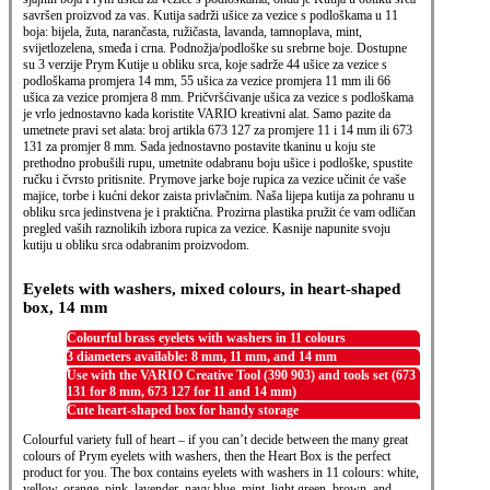
savršen proizvod za vas. Kutija sadrži ušice za vezice s podloškama u 11
boja: bijela, žuta, narančasta, ružičasta, lavanda, tamnoplava, mint,
svijetlozelena, smeđa i crna. Podnožja/podloške su srebrne boje. Dostupne
su 3 verzije Prym Kutije u obliku srca, koje sadrže 44 ušice za vezice s
podloškama promjera 14 mm, 55 ušica za vezice promjera 11 mm ili 66
ušica za vezice promjera 8 mm. Pričvršćivanje ušica za vezice s podloškama
je vrlo jednostavno kada koristite VARIO kreativni alat. Samo pazite da
umetnete pravi set alata: broj artikla 673 127 za promjere 11 i 14 mm ili 673
131 za promjer 8 mm. Sada jednostavno postavite tkaninu u koju ste
prethodno probušili rupu, umetnite odabranu boju ušice i podloške, spustite
ručku i čvrsto pritisnite. Prymove jarke boje rupica za vezice učinit će vaše
majice, torbe i kućni dekor zaista privlačnim. Naša lijepa kutija za pohranu u
obliku srca jedinstvena je i praktična. Prozirna plastika pružit će vam odličan
pregled vaših raznolikih izbora rupica za vezice. Kasnije napunite svoju
kutiju u obliku srca odabranim proizvodom.
Eyelets with washers, mixed colours, in heart-shaped
box, 14 mm
Colourful brass eyelets with washers in 11 colours
3 diameters available: 8 mm, 11 mm, and 14 mm
Use with the VARIO Creative Tool (390 903) and tools set (673
131 for 8 mm, 673 127 for 11 and 14 mm)
Cute heart-shaped box for handy storage
Colourful variety full of heart – if you can’t decide between the many great
colours of Prym eyelets with washers, then the Heart Box is the perfect
product for you. The box contains eyelets with washers in 11 colours: white,
yellow, orange, pink, lavender, navy blue, mint, light green, brown, and