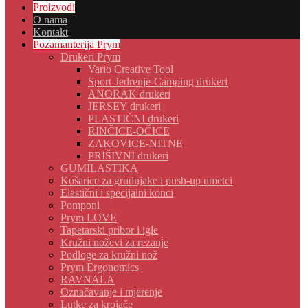
Proizvodi
O nama
Kontakt
Pozamanterija Prym
Drukeri Prym
Vario Creative Tool
Sport-Jedrenje-Camping drukeri
ANORAK drukeri
JERSEY drukeri
PLASTIČNI drukeri
RINČICE-OČICE
ZAKOVICE-NITNE
PRIŠIVNI drukeri
GUMILASTIKA
Košarice za grudnjake i push-up umetci
Elastični i specijalni konci
Pomponi
Prym LOVE
Tapetarski pribor i igle
Kružni noževi za rezanje
Podloge za kružni nož
Prym Ergonomics
RAVNALA
Označavanje i mjerenje
Lutke za krojače