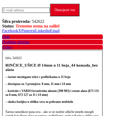
Obavijesti me
Šifra proizvoda:
542622
Status:
Trenutno nema na zalihi!
Facebook
X
Pinterest
Linkedin
Email
Opis
Dodatna oprema
Video
šifra: 542622
RINČICE_UŠICE Ø 14mm u 11 boja_44 komada_bez
alata
– šarene mesingane ušice s podloškama u 11 boja
– dostupna su 3 promjera: 8 mm, 11 mm i 14 mm
– koristite s VARIO kreativnim alatom (390 903) i setom alata (673 131
za 8 mm, 673 127 za 11 i 14 mm)
– slatka kutijica u obliku srca za pohranu mobitela
Šarena raznolikost puna srca – ako se ne možete odlučiti između mnogih
sjajnih boja Prym ušica za vezice s podloškama, onda je Kutija u obliku srca