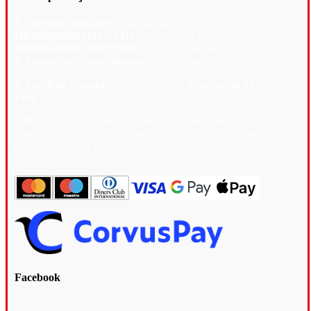
1. Direktno plaćanje
na naš račun:
HR6423600001101376115
(
Zagrebačka Banka
)
HR6023400091110773503
(
Privredna Banka
)
2. Pouzećem – novčanicama
prilikom preuzimanja
3. Kartično plaćanje –
jednokratno ili
obročno do 12
rata
VISA + Premium VISA + Maestro + Mastercard od
Zagrebačka banka, Privredna banka, Diners Club, Erste
Card Club te MB Plus karticama, Google Pay ili Apple
Pay
Facebook