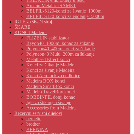
TRIDALIA embroidery thread
Amann Metallic ISAMET
BELFIL-S120-konci za šivanje_1000m
BELFIL-S120-konci za endlanje_5000m
IGLE za šivaći stroj
ŠKARE
KONCI Madeira
FLIZELIN stabilizator
Rayon40_1000m_konac za štikanje
Polyneon40_400m konci za štikanje
Polyneon40 Multi_200m za štikanje
Metallised Effect konci
Konci za štikanje Madeira
Konci za šivanje Madeira
Konci Aerolock za endlerice
Madeira BOX konci
Madeira SmartBox konci
Madeira TravelBox konci
BOBBINFIL donji konac
Igle za štikanje i šivanje
Accessories from Madeira
Rezervni servisni dijelovi
bernette
brother
BERNINA