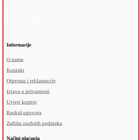
poslovnica 
ZATVORENA: petak 19
.06. do 23.06.26
ZATVORENO zbog GODIŠNJEG ODMORA
od 26.07.2026 - 11.08.2026
Informacije
O nama
Kontakt
Otprema i reklamacije
Izjava o privatnosti
Uvjeti kupnje
Raskid ugovora
Zaštita osobnih podataka
Načini plaćanja