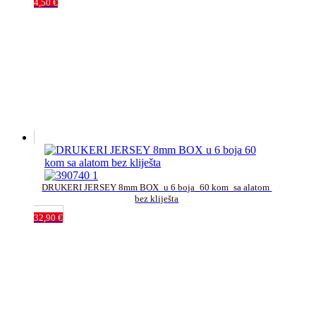
4,50
€
DRUKERI JERSEY 8mm BOX_u 6 boja_60 kom_sa alatom 
bez kliješta
32,90
€