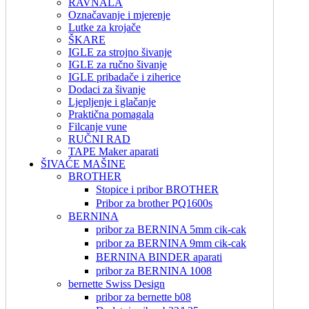
RAVNALA
Označavanje i mjerenje
Lutke za krojače
ŠKARE
IGLE za strojno šivanje
IGLE za ručno šivanje
IGLE pribadače i ziherice
Dodaci za šivanje
Ljepljenje i glačanje
Praktična pomagala
Filcanje vune
RUČNI RAD
TAPE Maker aparati
ŠIVAĆE MAŠINE
BROTHER
Stopice i pribor BROTHER
Pribor za brother PQ1600s
BERNINA
pribor za BERNINA 5mm cik-cak
pribor za BERNINA 9mm cik-cak
BERNINA BINDER aparati
pribor za BERNINA 1008
bernette Swiss Design
pribor za bernette b08