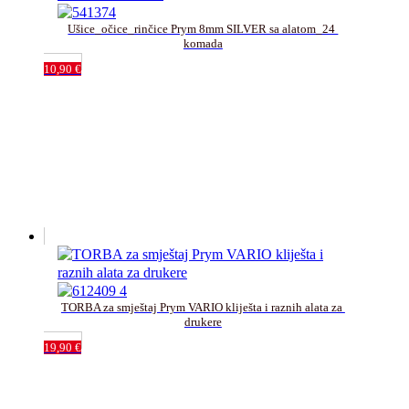
Ušice_očice_rinčice Prym 8mm SILVER sa alatom_24 
komada
10,90
€
TORBA za smještaj Prym VARIO kliješta i raznih alata za 
drukere
19,90
€