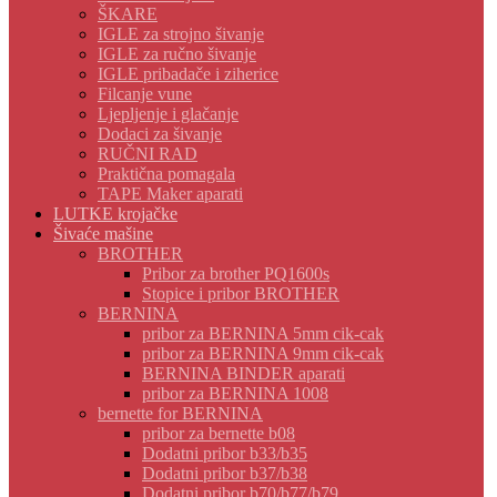
ŠKARE
IGLE za strojno šivanje
IGLE za ručno šivanje
IGLE pribadače i ziherice
Filcanje vune
Ljepljenje i glačanje
Dodaci za šivanje
RUČNI RAD
Praktična pomagala
TAPE Maker aparati
LUTKE krojačke
Šivaće mašine
BROTHER
Pribor za brother PQ1600s
Stopice i pribor BROTHER
BERNINA
pribor za BERNINA 5mm cik-cak
pribor za BERNINA 9mm cik-cak
BERNINA BINDER aparati
pribor za BERNINA 1008
bernette for BERNINA
pribor za bernette b08
Dodatni pribor b33/b35
Dodatni pribor b37/b38
Dodatni pribor b70/b77/b79