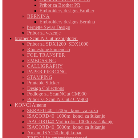
Pribor za Brother PR
Embroidery designs Brother
BERNINA
Embroidery designs Bernina
bernette Swiss Design
Pribor za vezenje
brother Scan-N-Cut rezni ploteri
Pribor za SDX1200_SDX1000
Rhinestone kamenčići
FOIL TRANSFER
EMBOSSING
CALLIGRAPHY
PAPER PIERCING
STAMPING
Printable Sticker
Design Collections
Podloge za ScanNCut CM900
Pribor za Scan-N-Cut2 CM900
KONCI Amann
SERAFIL40_1200m_konci za kožu
ISACORD40_1000m_konci za štikanje
ISACORD40 Multicolor_1000m za štikanje
ISACORD40_5000m_konci za štikanje
Amann ISA150 donji konac