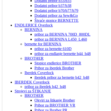
Dodatni pribor b33/b35
Dodatni pribor b37/b38
Dodatni pribor b70/b77/b79
Dodatni pribor za Sew&Go
Šivaće stopice BERNETTE
ENDLERICE Overlock
BERNINA
pribor za BERNINA 700D_800DL
pribor za BERNINA L450_L460
bernette for BERNINA
pribor za bernette 610D
pribor za endlanje bernette b44_b48
BROTHER
Stopice endlerice BROTHER
Pribor za iberdek Brother
Iberdek Coverlock
iberdek pribor za bernette b42_b48
IBERDEK Coverlock
pribor za iberdek b42_b48
Strojevi za ŠTIKANJE
BROTHER
Okviri za štikanje Brother
Pribor za BROTHER VR
Pribor za Brother PR