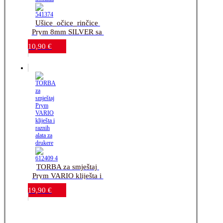
Ušice_očice_rinčice 
Prym 8mm SILVER sa 
alatom_24 komada
10,90
€
TORBA za smještaj 
Prym VARIO kliješta i 
raznih alata za drukere
19,90
€
...