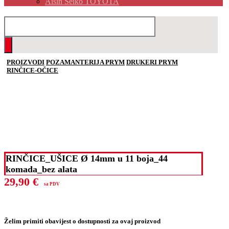
Aisin Seiko TOYOTA
PROIZVODI
POZAMANTERIJA PRYM
DRUKERI PRYM
RINČICE-OČICE
RINČICE_UŠICE Ø 14mm u 11 boja_44
komada_bez alata
29,90
€
sa PDV
Želim primiti obavijest o dostupnosti za ovaj proizvod