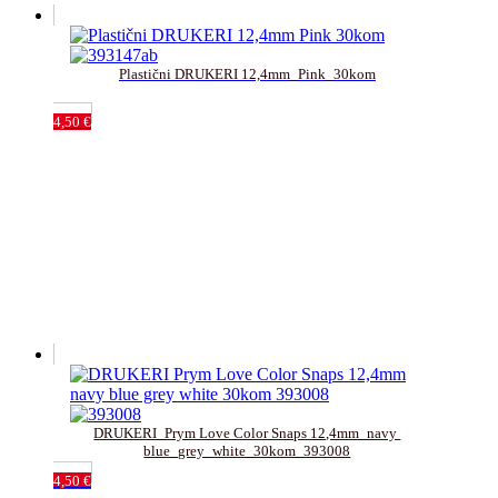
Plastični DRUKERI 12,4mm_Pink_30kom
4,50
€
DRUKERI_Prym Love Color Snaps 12,4mm_navy 
blue_grey_white_30kom_393008
4,50
€