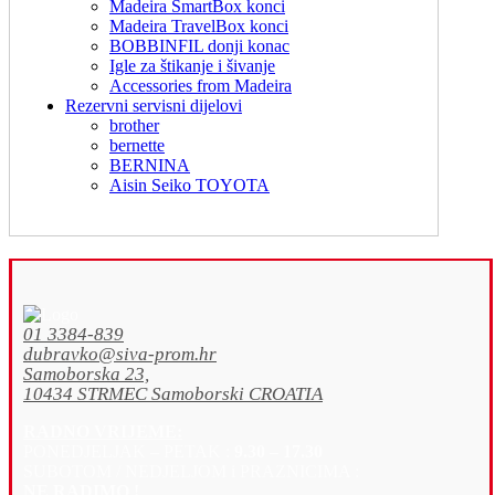
Madeira SmartBox konci
Madeira TravelBox konci
BOBBINFIL donji konac
Igle za štikanje i šivanje
Accessories from Madeira
Rezervni servisni dijelovi
brother
bernette
BERNINA
Aisin Seiko TOYOTA
01 3384-839
dubravko@siva-prom.hr
Samoborska 23,
10434 STRMEC Samoborski CROATIA
RADNO VRIJEME:
PONEDJELJAK – PETAK :
9.30 – 17.30
SUBOTOM / NEDJELJOM i PRAZNICIMA :
NE RADIMO !