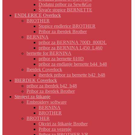
Dodatni pribor za Sew&Go
Šivaće stopice BERNETTE
ENDLERICE Overlock
BROTHER
Stopice endlerice BROTHER
Pribor za iberdek Brother
BERNINA
pribor za BERNINA 700D_800DL
pribor za BERNINA L450_L460
bernette for BERNINA
pribor za bernette 610D
pribor za endlanje bernette b44_b48
Iberdek Coverlock
iberdek pribor za bernette b42_b48
IBERDEK Coverlock
pribor za iberdek b42_b48
Pribor za iberdek Brother
Strojevi za štikanje
Embroidery software
BERNINA
BROTHER
BROTHER
Okviri za štikanje Brother
Pribor za vezenje
Pribor za BROTHER VR