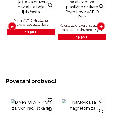
Prym VARIO kliješta za 
drukere_bez alata_boja 
Kliješta za drukere_sa alatom 
ljubičasta
za plastične drukere_Prym 
18,90
€
Love VARIO Pink
19,90
€
 
Povezani proizvodi