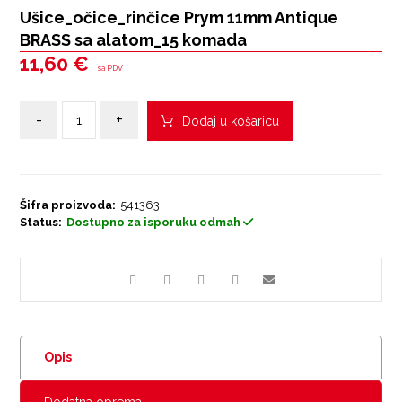
Ušice_očice_rinčice Prym 11mm Antique
BRASS sa alatom_15 komada
11,60
€
sa PDV
-
+
Dodaj u košaricu
Šifra proizvoda:
541363
Status:
Dostupno za isporuku odmah
Opis
Dodatna oprema