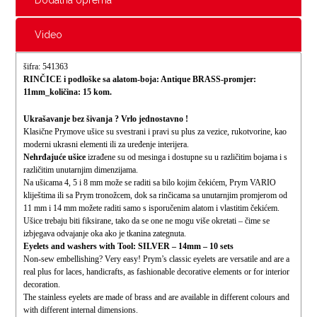
Video
šifra: 541363
RINČICE i podloške sa alatom-boja: Antique BRASS-
promjer:
11mm_količina: 15 kom.
Ukrašavanje bez šivanja ? Vrlo jednostavno !
Klasične Prymove ušice su svestrani i pravi su plus za vezice, rukotvorine, kao
moderni ukrasni elementi ili za uređenje interijera.
Nehrđajuće ušice
izrađene su od mesinga i dostupne su u različitim bojama i s
različitim unutarnjim dimenzijama.
Na ušicama 4, 5 i 8 mm može se raditi sa bilo kojim čekićem, Prym VARIO
kliještima ili sa Prym tronožcem, dok sa rinčicama sa unutarnjim promjerom od
11 mm i 14 mm možete raditi samo s isporučenim alatom i vlastitim čekićem.
Ušice trebaju biti fiksirane, tako da se one ne mogu više okretati – čime se
izbjegava odvajanje oka ako je tkanina zategnuta.
Eyelets and washers with Tool: SILVER – 14mm – 10 sets
Non-sew embellishing? Very easy! Prym’s classic eyelets are versatile and are a
real plus for laces, handicrafts, as fashionable decorative elements or for interior
decoration.
The stainless eyelets are made of brass and are available in different colours and
with different internal dimensions.