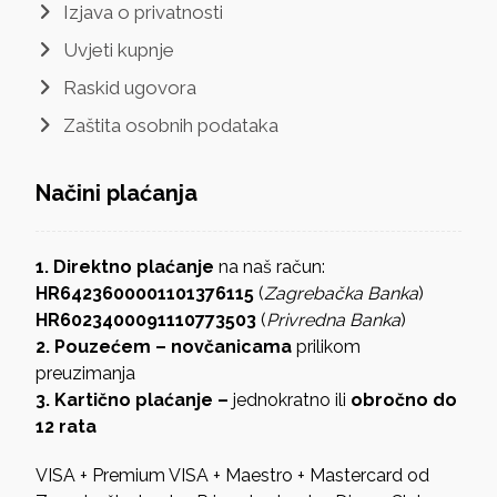
Izjava o privatnosti
Uvjeti kupnje
Raskid ugovora
Zaštita osobnih podataka
Načini plaćanja
1. Direktno plaćanje
na naš račun:
HR6423600001101376115
(
Zagrebačka Banka
)
HR6023400091110773503
(
Privredna Banka
)
2. Pouzećem – novčanicama
prilikom
preuzimanja
3. Kartično plaćanje –
jednokratno ili
obročno do
12 rata
VISA + Premium VISA + Maestro + Mastercard od