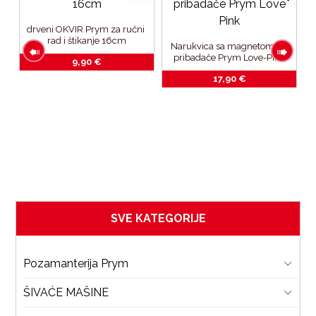
drveni OKVIR Prym za ručni 
rad i štikanje 16cm﻿
Narukvica sa magnetom za 
pribadače Prym Love-Pink
9,90
€
17,90
€
a 
a 
SVE KATEGORIJE
Pozamanterija Prym
ŠIVAĆE MAŠINE