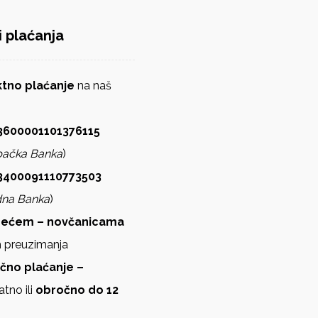
i plaćanja
ektno plaćanje
na naš
600001101376115
bačka Banka
)
3400091110773503
dna Banka
)
zećem – novčanicama
m preuzimanja
ično plaćanje –
atno ili
obročno do 12