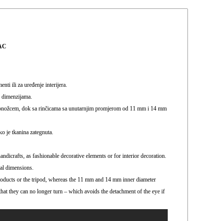
PAC
enti ili za uređenje interijera.
im dimenzijama.
ronožcem
,
dok sa rinčicama sa unutarnjim promjerom od 11 mm i 14 mm
ko je tkanina zategnuta.
 handicrafts, as fashionable
decorative elements or for interior decoration.
nal dimensions.
roducts or
the tripod, whereas the 11 mm and 14 mm inner diameter
that they
can no longer turn – which avoids the detachment of the
eye if