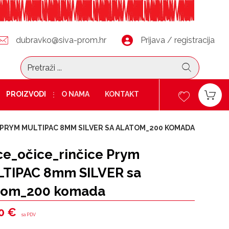
dubravko@siva-prom.hr
Prijava / registracija
PROIZVODI
O NAMA
KONTAKT
 PRYM MULTIPAC 8MM SILVER SA ALATOM_200 KOMADA
ce_očice_rinčice Prym
TIPAC 8mm SILVER sa
tom_200 komada
00
€
sa PDV