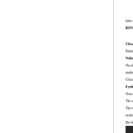
šifra
RINČ
Ukra
Klas
Nehr
Na uš
možet
Ušice
Eyel
Non-s
The s
The 4
eyele
the f