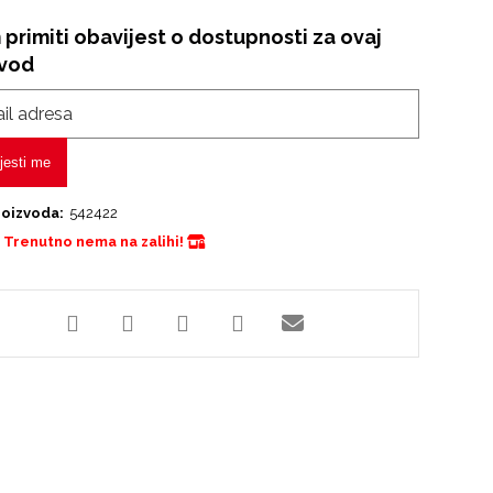
 primiti obavijest o dostupnosti za ovaj
zvod
jesti me
roizvoda:
542422
Trenutno nema na zalihi!