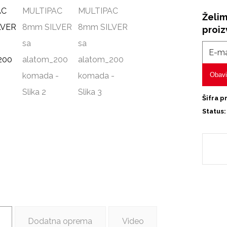
Želim
proi
Obavi
Šifra p
Status:
Dodatna oprema
Video