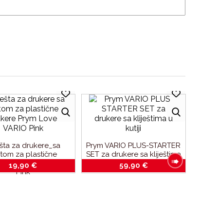
ešta za drukere_sa
Prym VARIO PLUS-STARTER
tom za plastične
SET za drukere sa kliještima
re_Prym Love VARIO
u kutiji
19,90
€
59,90
€
Pink
TORB
VARIO 