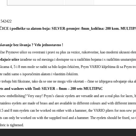
: 542422
ICE i podloške sa alatom-boja: SILVER-
promjer: 8mm_količina: 200 kom. MULTI
šavanje bez šivanja ? Vrlo jednostavno !
ične Prymove ušice su
svestrani i pravi su plus za vezice,
rukotvorine, kao moderni
ukrasni elem
đajuće ušice
izrađene su od mesinga i dostupne su
u različitim bojama i s različitim unutarnj
icama 4, 5 i 8 mm može se raditi sa bilo kojim
čekićem, Prym VARIO kliještima ili sa Prym t
e raditi samo s isporučenim alatom
i vlastitim čekićem.
 trebaju biti fiksirane, tako da se one
ne mogu više okretati – čime
se izbjegava odvajanje
oka a
ets and washers with Tool: SILVER – 8mm – 200 sets MULTIPAC
ew embellishing? Very easy! Prym’s classic eyelets are
versatile and are a real plus for laces,
tainless eyelets are made of brass and are available
in different colours and with different inter
.5 and 8 mm eyelets can be worked on either with
a hammer, the VARIO pliers for non-sew p
ts can only be worked on with the supplied tool
and a hammer. The eyelets should be fixed, so 
abric is tightened.