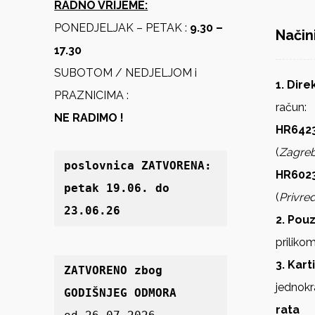
RADNO VRIJEME:
PONEDJELJAK – PETAK :
9.30 –
Način
17.30
SUBOTOM / NEDJELJOM i
1. Dir
PRAZNICIMA :
račun:
NE RADIMO !
HR6423
(
Zagre
poslovnica 
ZATVORENA: 
HR602
petak 19
.06. do 
(
Privre
23.06.26
2. Pou
priliko
3. Kart
ZATVORENO zbog 
jednokr
GODIŠNJEG ODMORA
rata