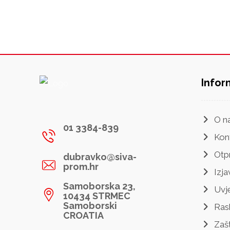
Infor
O n
01 3384-839
Kon
Otp
dubravko@siva-
prom.hr
Izja
Samoborska 23,
Uvje
10434 STRMEC
Samoborski
Ras
CROATIA
Zaš