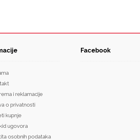
macije
Facebook
ama
takt
rema i reklamacije
va o privatnosti
ti kupnje
kid ugovora
tita osobnih podataka