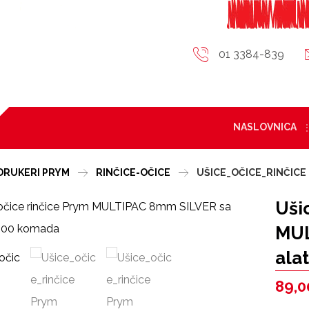
01 3384-839
NASLOVNICA
DRUKERI PRYM
RINČICE-OČICE
UŠICE_OČICE_RINČICE
Uši
MUL
ala
89,