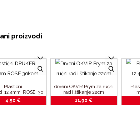
ani proizvodi
Plastični
drveni OKVIR Prym za ručni
Plas
I_12,4mm_ROSE_30
rad i štikanje 22cm
m
kom
4,50
€
11,90
€