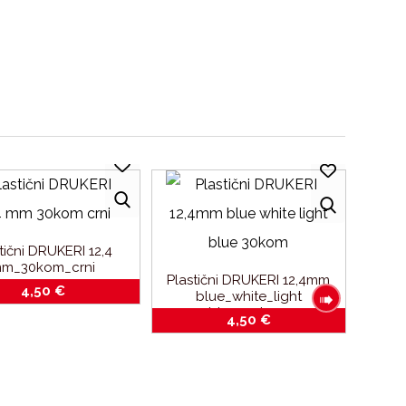
tični DRUKERI 12,4
m_30kom_crni
Plastični DRUKERI 12,4mm
4,50
€
blue_white_light
blue_30kom
4,50
€
Marker
Skirt