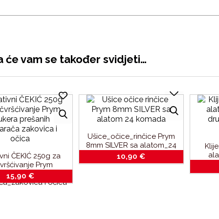
 će vam se također svidjeti…
Ušice_očice_rinčice Prym
8mm SILVER sa alatom_24
Klij
komada
ala
ivni ČEKIĆ 250g za
10,90
€
druke
čvršćivanje Prym
ukera_prešanih
15,90
€
ča_zakovica i očica