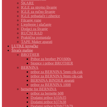
ŠKARE
IGLE za strojno šivanje
IGLE za ručno šivanje
IGLE pribadače i ziherice
Filcanje vune
Ljepljenje i glačanje
Dodaci za šivanje
RUČNI RAD
Praktična pomagala
TAPE Maker aparati
LUTKE krojačke
Šivaće mašine
BROTHER
Pribor za brother PQ1600s
Stopice i pribor BROTHER
BERNINA
pribor za BERNINA 5mm cik-cak
pribor za BERNINA 9mm cik-cak
BERNINA BINDER aparati
pribor za BERNINA 1008
bernette for BERNINA
pribor za bernette b08
Dodatni pribor b33/b35
Dodatni pribor b37/b38
Dodatni pribor b70/b77/b79