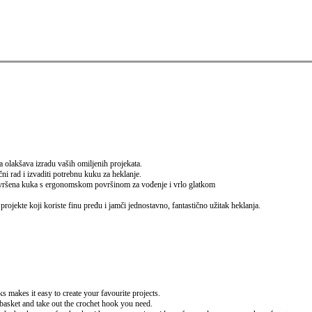
a olakšava izradu vaših omiljenih projekata.
čni rad i izvaditi potrebnu kuku za heklanje.
avršena kuka s ergonomskom površinom za vođenje i vrlo glatkom
 projekte koji koriste finu pređu i jamči
jednostavno, fantastično užitak heklanja.
s makes it easy to create your favourite projects.
 basket and take out the crochet hook you need.