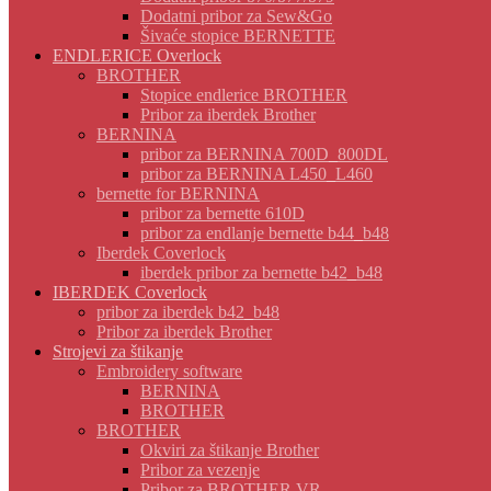
Dodatni pribor za Sew&Go
Šivaće stopice BERNETTE
ENDLERICE Overlock
BROTHER
Stopice endlerice BROTHER
Pribor za iberdek Brother
BERNINA
pribor za BERNINA 700D_800DL
pribor za BERNINA L450_L460
bernette for BERNINA
pribor za bernette 610D
pribor za endlanje bernette b44_b48
Iberdek Coverlock
iberdek pribor za bernette b42_b48
IBERDEK Coverlock
pribor za iberdek b42_b48
Pribor za iberdek Brother
Strojevi za štikanje
Embroidery software
BERNINA
BROTHER
BROTHER
Okviri za štikanje Brother
Pribor za vezenje
Pribor za BROTHER VR