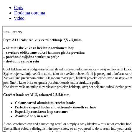
Opis
Dodatna oprema
video
šifra: 195995
Prym ALU coloured kukice za heklanje 2,5 – 5,0mm
– aluminijske kuke za heklanje sortirane u boji
– savršeno oblikovane udice i iznimno glatka površina
– posebno dosljedna struktura petlje
– dostupno samo u setu
Cool heklana kapa i odgovarajući šal ili jednostavno udobna dekica – ovaj set
heklanih kukic
Sjajne boje razlikuju veličine udica, tako da sve što trebate učiniti je posegnuti
u košaru za ru
Zahvaljujući preciznom obliku i laganom materijalu, heklani projekt jednostavno
nestaje – s
površinom kako bi se osigurala posebno konzistentna struktura petlje.
Kao dar za vaše najmilije ili za vlastite projekte heklanja, ovaj set heklanih udica
idealan je za
Crochet hook set ALU, coloured 2.5-5.0 mm
Colour-sorted aluminium crochet hooks
Perfectly shaped hooks and extremely smooth surface
Especially consistent loop structure
Available only in a set
A cool crocheted cap and a matching scarf, or simply a cosy blanket – this set of
crochet hook
The brilliant colours distinguish the hook sizes, so all you need to do is reach into
your craft