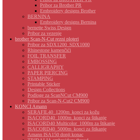
Pribor za Brother PR
Embroidery designs Brother
BERNINA
Embroidery designs Bernina
bernette Swiss Design
Pribor za vezenje
brother Scan-N-Cut rezni ploteri
Pribor za SDX1200_SDX1000
Rhinestone kamenčići
FOIL TRANSFER
EMBOSSING
CALLIGRAPHY
PAPER PIERCING
STAMPING
Printable Sticker
Design Collections
Podloge za ScanNCut CM900
Pribor za Scan-N-Cut2 CM900
KONCI Amann
SERAFIL40_1200m_konci za kožu
ISACORD40_1000m_konci za štikanje
ISACORD40 Multicolor_1000m za štikanje
ISACORD40_5000m_konci za štikanje
Amann ISA150 donji konac