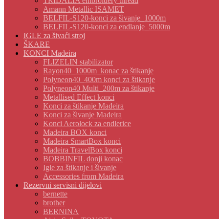
TRIDALIA embroidery thread
Amann Metallic ISAMET
BELFIL-S120-konci za šivanje_1000m
BELFIL-S120-konci za endlanje_5000m
IGLE za šivaći stroj
ŠKARE
KONCI Madeira
FLIZELIN stabilizator
Rayon40_1000m_konac za štikanje
Polyneon40_400m konci za štikanje
Polyneon40 Multi_200m za štikanje
Metallised Effect konci
Konci za štikanje Madeira
Konci za šivanje Madeira
Konci Aerolock za endlerice
Madeira BOX konci
Madeira SmartBox konci
Madeira TravelBox konci
BOBBINFIL donji konac
Igle za štikanje i šivanje
Accessories from Madeira
Rezervni servisni dijelovi
bernette
brother
BERNINA