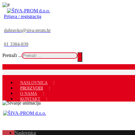
Prijava / registracija
dubravko@siva-prom.hr
01 3384-839
Pretraži ...
NASLOVNICA
PROIZVODI
O NAMA
KONTAKT
Naslovnica