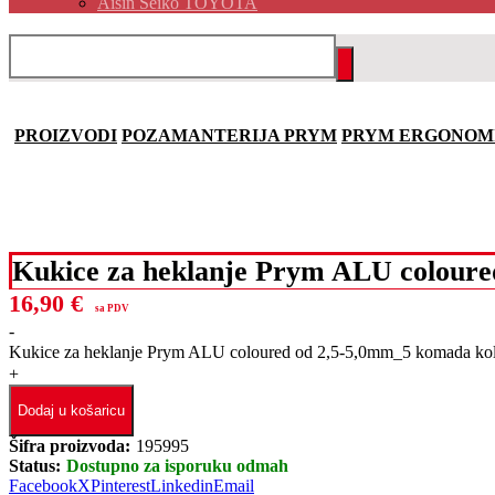
Aisin Seiko TOYOTA
PROIZVODI
POZAMANTERIJA PRYM
PRYM ERGONOM
Kukice za heklanje Prym ALU colour
16,90
€
sa PDV
-
Kukice za heklanje Prym ALU coloured od 2,5-5,0mm_5 komada kol
+
Dodaj u košaricu
Šifra proizvoda:
195995
Status:
Dostupno za isporuku odmah
Facebook
X
Pinterest
Linkedin
Email