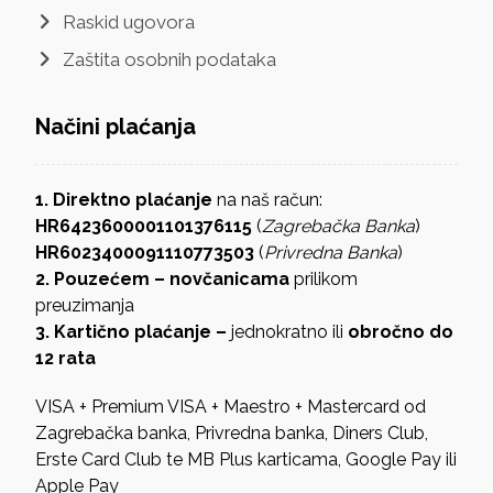
Raskid ugovora
Zaštita osobnih podataka
Načini plaćanja
1. Direktno plaćanje
na naš račun:
HR6423600001101376115
(
Zagrebačka Banka
)
HR6023400091110773503
(
Privredna Banka
)
2. Pouzećem – novčanicama
prilikom
preuzimanja
3. Kartično plaćanje –
jednokratno ili
obročno do
12 rata
VISA + Premium VISA + Maestro + Mastercard od
Zagrebačka banka, Privredna banka, Diners Club,
Erste Card Club te MB Plus karticama, Google Pay ili
Apple Pay