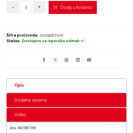
-
+
Dodaj u košaricu
Šifra proizvoda:
0025967100
Status:
Dostupno za isporuku odmah
Opis
Dodatna oprema
Video
šifra: 0025967100