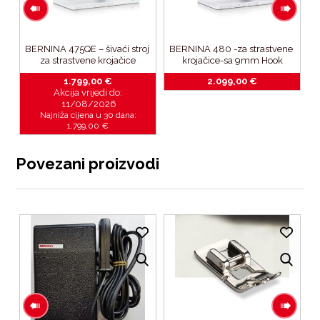
i 
BERNINA 475QE – šivaći stroj 
BERNINA 480 -za strastvene 
za strastvene krojačice
krojačice-sa 9mm Hook
1.799,00
€
2.099,00
€
Akcija vrijedi do:
11/08/2026
Najniža cijena u 30 dana:
1.799,00
€
Povezani proizvodi