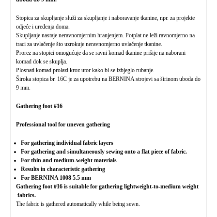
Stopica za skupljanje služi za skupljanje i naboravanje tkanine, npr. za projekte
odjeće i uređenja doma.
Skupljanje nastaje neravnomjernim hranjenjem. Potplat ne leži ravnomjerno na
traci za uvlačenje što uzrokuje neravnomjerno uvlačenje tkanine.
Prorez na stopici omogućuje da se ravni komad tkanine prišije na naborani
komad dok se skuplja.
Plosnati komad prolazi kroz utor kako bi se izbjeglo rubanje.
Široka stopica br. 16C je za upotrebu na BERNINA strojevi sa širinom uboda do
9 mm.
Gathering foot #16
Professional tool for uneven gathering
For gathering individual fabric layers
For gathering and simultaneously sewing onto a flat piece of fabric.
For thin and medium-weight materials
Results in characteristic gathering
For BERNINA 1008 5.5 mm
Gathering foot #16 is suitable for gathering lightweight-to-medium weight
fabrics.
The fabric is gathered automatically while being sewn.