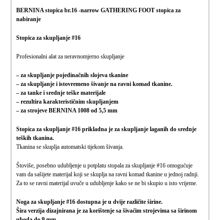
BERNINA stopica br.16
-narrow
GATHERING FOOT
stopica za
nabiranje
Stopica za skupljanje #16
Profesionalni alat za neravnomjerno skupljanje
– za skupljanje pojedinačnih slojeva tkanine
– za skupljanje i istovremeno šivanje na ravni komad tkanine.
– za tanke i srednje teške materijale
– rezultira karakterističnim skupljanjem
– za strojeve BERNINA 1008 od 5,5 mm
Stopica za skupljanje #16 prikladna je za skupljanje laganih do srednje
teških tkanina.
Tkanina se skuplja automatski tijekom šivanja.
Štoviše, posebno udubljenje u potplatu stopala za skupljanje #16 omogućuje
vam da sašijete materijal koji se skuplja na ravni komad tkanine u jednoj radnji.
Za to se ravni materijal uvuče u udubljenje kako se ne bi skupio u isto vrijeme.
Noga za skupljanje #16 dostupna je u dvije različite širine.
Šira verzija dizajnirana je za korištenje sa šivaćim strojevima sa širinom
uboda do 9 mm.