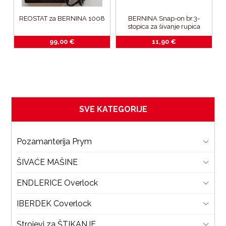
REOSTAT za BERNINA 1008
BERNINA Snap-on br.3-
k
stopica za šivanje rupica
99,00
€
11,90
€
SVE KATEGORIJE
Pozamanterija Prym
ŠIVAĆE MAŠINE
ENDLERICE Overlock
IBERDEK Coverlock
Strojevi za ŠTIKANJE