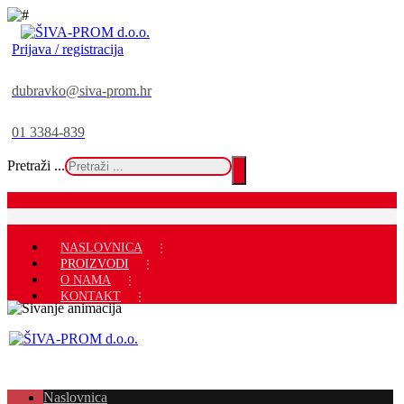
Prijava / registracija
dubravko@siva-prom.hr
01 3384-839
Pretraži ...
NASLOVNICA
PROIZVODI
O NAMA
KONTAKT
Naslovnica