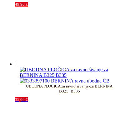
49,90
€
UBODNA PLOČICA za ravno šivanje-za BERNINA 
B325_B335
35,00
€