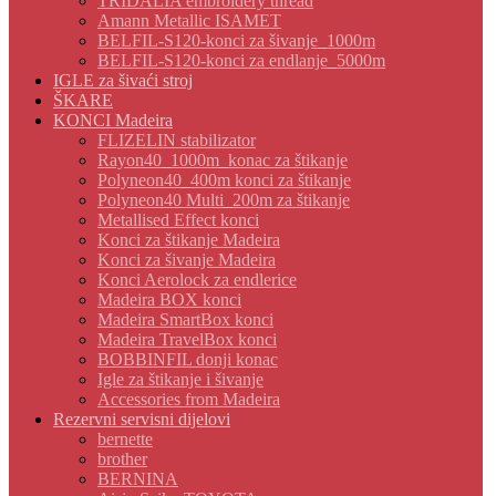
TRIDALIA embroidery thread
Amann Metallic ISAMET
BELFIL-S120-konci za šivanje_1000m
BELFIL-S120-konci za endlanje_5000m
IGLE za šivaći stroj
ŠKARE
KONCI Madeira
FLIZELIN stabilizator
Rayon40_1000m_konac za štikanje
Polyneon40_400m konci za štikanje
Polyneon40 Multi_200m za štikanje
Metallised Effect konci
Konci za štikanje Madeira
Konci za šivanje Madeira
Konci Aerolock za endlerice
Madeira BOX konci
Madeira SmartBox konci
Madeira TravelBox konci
BOBBINFIL donji konac
Igle za štikanje i šivanje
Accessories from Madeira
Rezervni servisni dijelovi
bernette
brother
BERNINA