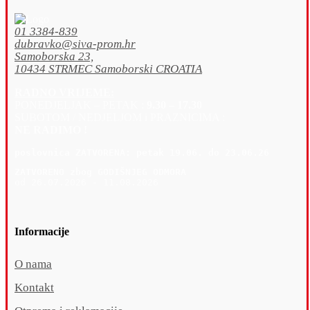
01 3384-839
dubravko@siva-prom.hr
Samoborska 23,
10434 STRMEC Samoborski CROATIA
RADNO VRIJEME:
PONEDJELJAK – PETAK :
9.30 – 17.30
SUBOTOM / NEDJELJOM i PRAZNICIMA :
NE RADIMO !
poslovnica 
ZATVORENA: petak 19
.06. do 23.06.26
ZATVORENO zbog GODIŠNJEG ODMORA
od 26.07.2026 - 11.08.2026
Informacije
O nama
Kontakt