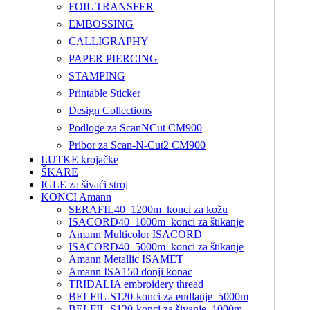
FOIL TRANSFER
EMBOSSING
CALLIGRAPHY
PAPER PIERCING
STAMPING
Printable Sticker
Design Collections
Podloge za ScanNCut CM900
Pribor za Scan-N-Cut2 CM900
LUTKE krojačke
ŠKARE
IGLE za šivaći stroj
KONCI Amann
SERAFIL40_1200m_konci za kožu
ISACORD40_1000m_konci za štikanje
Amann Multicolor ISACORD
ISACORD40_5000m_konci za štikanje
Amann Metallic ISAMET
Amann ISA150 donji konac
TRIDALIA embroidery thread
BELFIL-S120-konci za endlanje_5000m
BELFIL-S120-konci za šivanje_1000m