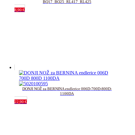
BQ17_BQ25_RL417_RL425
8,90
€
DONJI NOŽ za BERNINA endlerice 006D-700D-800D-
1100DA
22,90
€