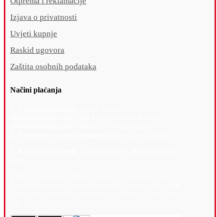
Otprema i reklamacije
Izjava o privatnosti
Uvjeti kupnje
Raskid ugovora
Zaštita osobnih podataka
Načini plaćanja
1. Direktno plaćanje
na naš račun:
HR6423600001101376115
(
Zagrebačka Banka
)
HR6023400091110773503
(
Privredna Banka
)
2. Pouzećem – novčanicama
prilikom preuzimanja
3. Kartično plaćanje –
jednokratno ili
obročno do 12
rata
VISA + Premium VISA + Maestro + Mastercard od
Zagrebačka banka, Privredna banka, Diners Club, Erste
Card Club te MB Plus karticama, Google Pay ili Apple
Pay