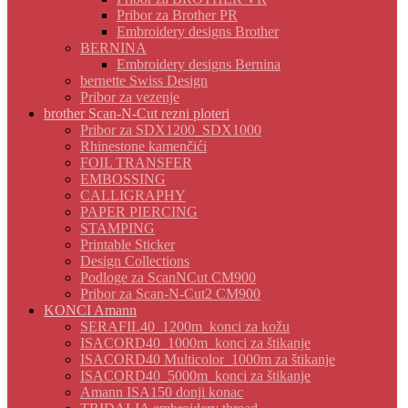
Pribor za Brother PR
Embroidery designs Brother
BERNINA
Embroidery designs Bernina
bernette Swiss Design
Pribor za vezenje
brother Scan-N-Cut rezni ploteri
Pribor za SDX1200_SDX1000
Rhinestone kamenčići
FOIL TRANSFER
EMBOSSING
CALLIGRAPHY
PAPER PIERCING
STAMPING
Printable Sticker
Design Collections
Podloge za ScanNCut CM900
Pribor za Scan-N-Cut2 CM900
KONCI Amann
SERAFIL40_1200m_konci za kožu
ISACORD40_1000m_konci za štikanje
ISACORD40 Multicolor_1000m za štikanje
ISACORD40_5000m_konci za štikanje
Amann ISA150 donji konac