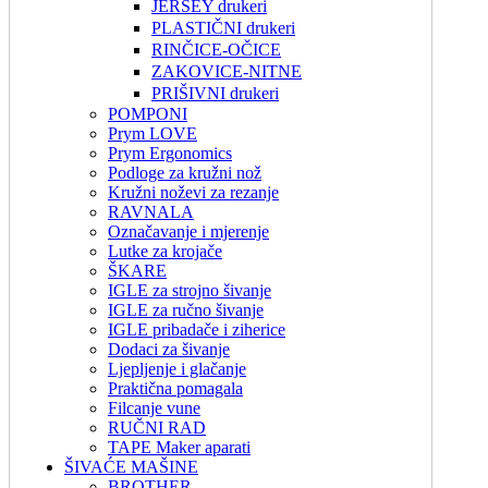
JERSEY drukeri
PLASTIČNI drukeri
RINČICE-OČICE
ZAKOVICE-NITNE
PRIŠIVNI drukeri
POMPONI
Prym LOVE
Prym Ergonomics
Podloge za kružni nož
Kružni noževi za rezanje
RAVNALA
Označavanje i mjerenje
Lutke za krojače
ŠKARE
IGLE za strojno šivanje
IGLE za ručno šivanje
IGLE pribadače i ziherice
Dodaci za šivanje
Ljepljenje i glačanje
Praktična pomagala
Filcanje vune
RUČNI RAD
TAPE Maker aparati
ŠIVAĆE MAŠINE
BROTHER