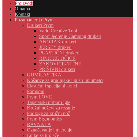
Proizvodi
O nama
Kontakt
Pozamanterija Prym
Drukeri Prym
Vario Creative Tool
Sport-Jedrenje-Camping drukeri
ANORAK drukeri
JERSEY drukeri
PLASTIČNI drukeri
RINČICE-OČICE
ZAKOVICE-NITNE
PRIŠIVNI drukeri
GUMILASTIKA
Košarice za grudnjake i push-up umetci
Elastični i specijalni konci
Pomponi
Prym LOVE
Tapetarski pribor i igle
Kružni noževi za rezanje
Podloge za kružni nož
Prym Ergonomics
RAVNALA
Označavanje i mjerenje
Lutke za krojače