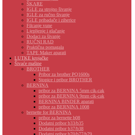
ŠKARE
IGLE za strojno šivanje
IGLE za ručno šivanje
IGLE pribadače i ziherice
Filcanje vune
Ljepljenje i glačanje
Dodaci za šivanje
RUČNI RAD
Praktična pomagala
TAPE Maker aparati
LUTKE krojačke
Šivaće mašine
BROTHER
Pribor za brother PQ1600s
Stopice i pribor BROTHER
BERNINA
pribor za BERNINA 5mm cik-cak
pribor za BERNINA 9mm cik-cak
BERNINA BINDER aparati
pribor za BERNINA 1008
bernette for BERNINA
pribor za bernette b08
Dodatni pribor b33/b35
Dodatni pribor b37/b38
Dodatni pribor b70/b77/b79