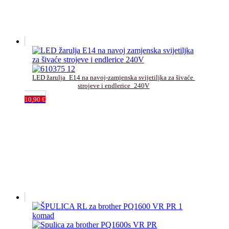
LED žarulja_E14 na navoj-zamjenska svijetiljka za šivaće 
strojeve i endlerice_240V
10,90
€