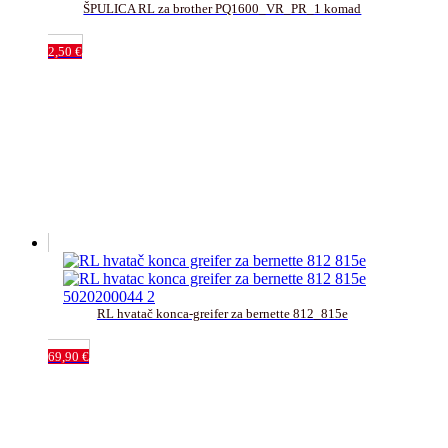
ŠPULICA RL za brother PQ1600_VR_PR_1 komad
2,50
€
RL hvatač konca-greifer za bernette 812_815e
69,90
€