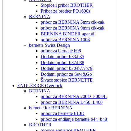
Stopice i pribor BROTHER
Pribor za brother PQ1600s
BERNINA
pribor za BERNINA 5mm cik-cak
pribor za BERNINA 9mm cik-cak
BERNINA BINDER aparati
pribor za BERNINA 1008
bernette Swiss Design
pribor za bernette b08
Dodatni pribor b33/b35
Dodatni pribor b37/b38
Dodatni pribor b70/b77/b79
Dodatni pribor za Sew&Go
Šivaće stopice BERNETTE
ENDLERICE Overlock
BERNINA
pribor za BERNINA 700D_800DL
pribor za BERNINA L450_L460
bernette for BERNINA
pribor za bernette 610D
pribor za endlanje bernette b44_b48
BROTHER
Stopice endlerice BROTHER