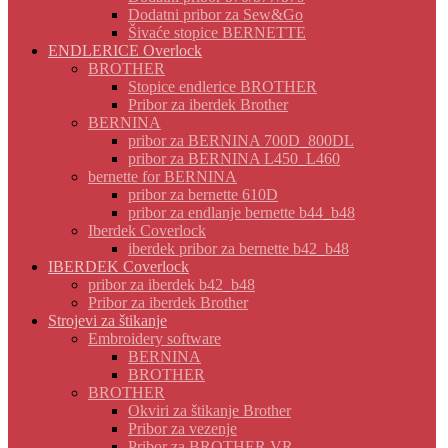
Dodatni pribor za Sew&Go
Šivaće stopice BERNETTE
ENDLERICE Overlock
BROTHER
Stopice endlerice BROTHER
Pribor za iberdek Brother
BERNINA
pribor za BERNINA 700D_800DL
pribor za BERNINA L450_L460
bernette for BERNINA
pribor za bernette 610D
pribor za endlanje bernette b44_b48
Iberdek Coverlock
iberdek pribor za bernette b42_b48
IBERDEK Coverlock
pribor za iberdek b42_b48
Pribor za iberdek Brother
Strojevi za štikanje
Embroidery software
BERNINA
BROTHER
BROTHER
Okviri za štikanje Brother
Pribor za vezenje
Pribor za BROTHER VR