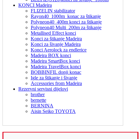
KONCI Madeira
FLIZELIN stabilizator
Rayon40_1000m_konac za štikanje
Polyneon40_400m konci za štikanje
Polyneon40 Multi_200m za štikanje
Metallised Effect konci
Konci za štikanje Madeira
Konci za šivanje Madeira
Konci Aerolock za endlerice
Madeira BOX konci
Madeira SmartBox konci
Madeira TravelBox konci
BOBBINFIL donji konac
Igle za štikanje i šivanje
Accessories from Madeira
Rezervni servisni dijelovi
brother
bernette
BERNINA
Aisin Seiko TOYOTA