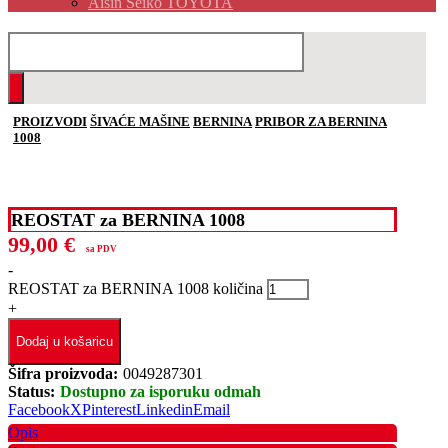
Aisin Seiko TOYOTA
PROIZVODI
ŠIVAĆE MAŠINE
BERNINA
PRIBOR ZA BERNINA
1008
REOSTAT za BERNINA 1008
99,00
€
sa PDV
-
REOSTAT za BERNINA 1008 količina
+
Dodaj u košaricu
Šifra proizvoda:
0049287301
Status:
Dostupno za isporuku odmah
Facebook
X
Pinterest
Linkedin
Email
Opis