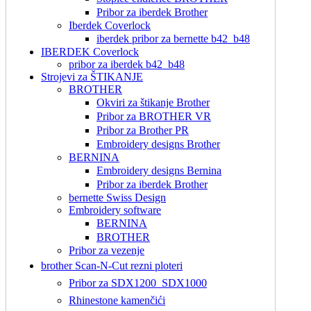
Pribor za iberdek Brother
Iberdek Coverlock
iberdek pribor za bernette b42_b48
IBERDEK Coverlock
pribor za iberdek b42_b48
Strojevi za ŠTIKANJE
BROTHER
Okviri za štikanje Brother
Pribor za BROTHER VR
Pribor za Brother PR
Embroidery designs Brother
BERNINA
Embroidery designs Bernina
Pribor za iberdek Brother
bernette Swiss Design
Embroidery software
BERNINA
BROTHER
Pribor za vezenje
brother Scan-N-Cut rezni ploteri
Pribor za SDX1200_SDX1000
Rhinestone kamenčići