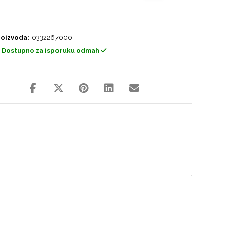
roizvoda:
0332267000
Dostupno za isporuku odmah