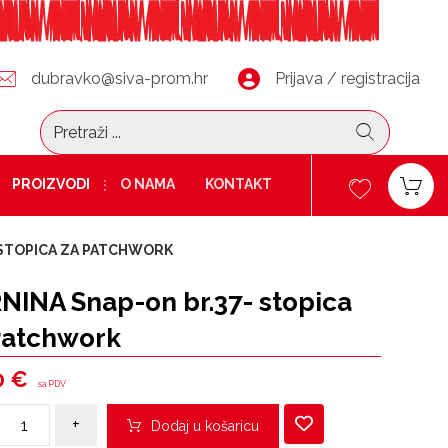
dubravko@siva-prom.hr
Prijava / registracija
PROIZVODI
O NAMA
KONTAKT
 STOPICA ZA PATCHWORK
NINA Snap-on br.37- stopica
Patchwork
0
€
sa PDV
+
Dodaj u košaricu