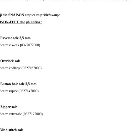
ji dio SNAP-ON stopice za pridržavanje
-ON-FEET donjih nožica :
 Reverse sole 5,5 mm
ica za cik-cak (0327077000)
 Overlock sole
ica za endlanje (0327167000)
 Button hole sole 5,5 mm
ica za rupice (0327147000)
 Zipper sole
ica za zatvarače (0327127000)
Blind stitch sole