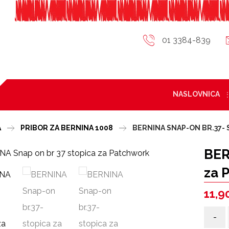
01 3384-839
NASLOVNICA
A
PRIBOR ZA BERNINA 1008
BERNINA SNAP-ON BR.37-
BER
za 
11,9
-