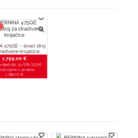
!
 475QE – šivaći stroj
trastvene krojačice
1.799,00
€
vrijedi do:
11/08/2026
niža cijena u 30 dana:
1.799,00
€