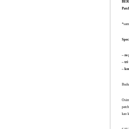
BER
Patc
*sam
Spec
– za
– tri
– ko
Buduć
Osim 
patch
kao k