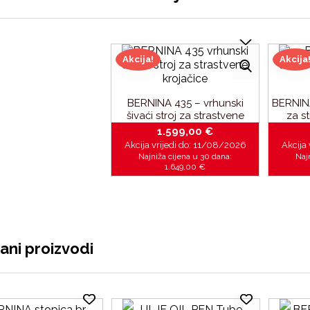
Akcija!
Akcija
BERNINA 435 – vrhunski
BERNINA
šivaći stroj za strastvene
za s
krojačice
1.599,00
€
Akcija vrijedi do:
11/08/2026
Akcija 
Najniža cijena u 30 dana:
Naj
1.649,00
€
ani proizvodi