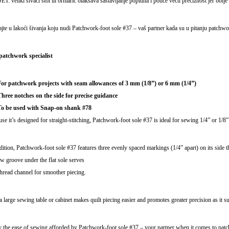
T: veliki šivaći stol ili ormarić olakšava sastavljanje popluna i potiče veću preciznost jer bol
jte u lakoći šivanja koju nudi Patchwork-foot sole #37 – vaš partner kada su u pitanju patchwor
patchwork specialist
For patchwork projects with seam allowances of 3 mm (1/8”) or 6 mm (1/4”)
hree notches on the side for precise guidance
To be used with Snap-on shank #78
se it’s designed for straight-stitching, Patchwork-foot sole #37 is ideal for sewing 1/4” or 1/
dition, Patchwork-foot sole #37 features three evenly spaced markings (1/4” apart) on its side t
w groove under the flat sole serves
thread channel for smoother piecing.
a large sewing table or cabinet makes quilt piecing easier and promotes greater precision as it 
 the ease of sewing afforded by Patchwork-foot sole #37 – your partner when it comes to patc