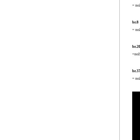
= nož
br.8 
= nož
br.2
=noži
br.3
= no