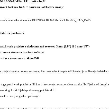
NINA SNAP-ON-FEET nožica br.37
hwork foot sole br.37 = nožica za Patchwork šivanje
o za 5,5mm cik-cak modele:BERNINA 1008-330-350-380-B325_B335_B435
ijalist za patchwork
 patchwork projekte s dodacima za šavove od 3 mm (1/8”) ili 6 mm (1/4”)
 ureza sa strane za precizno vođenje
risti se s nasadnom drškom #78
i da je dizajniran za ravno šivanje, Patchwork-foot potplat #37 idealan je za šivanje dodataka za
toga, patchwork potplat br. 37 ima tri ravnomjerno raspoređene oznake (1/4” jedna od druge) s
working. Uski žlijeb ispod ravnog potplata služi
anal za navoj za glatko uparivanje.