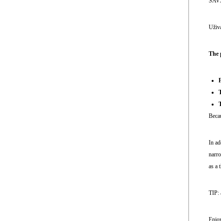
SAVJE
Uživa
The 
T
Becau
In ad
narro
as a 
TIP: 
Enjoy