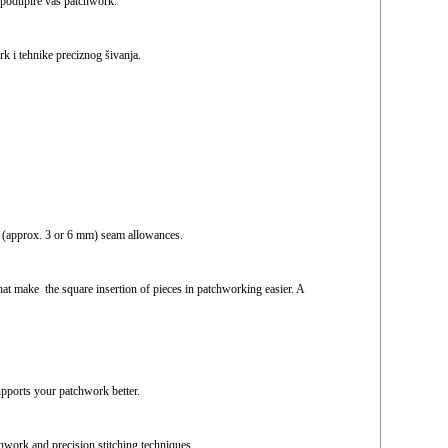
je podupire vaš patchwork.
k i tehnike preciznog šivanja.
8” (approx. 3 or 6 mm) seam allowances.
hat make the square insertion of pieces in patchworking easier. A
supports your patchwork better.
hwork and precision stitching techniques.