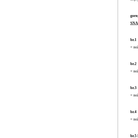
gorn
SNAP
br.1
= nož
br.2
= nož
br.3
= nož
br.4
= nož
br.5 