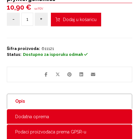
10,90
€
sa PDV
-
+
Dodaj u košaricu
Šifra proizvoda:
611121
Status:
Dostupno za isporuku odmah
Opis
Dodatna oprema
Podaci proizvođača prema GPSR-u