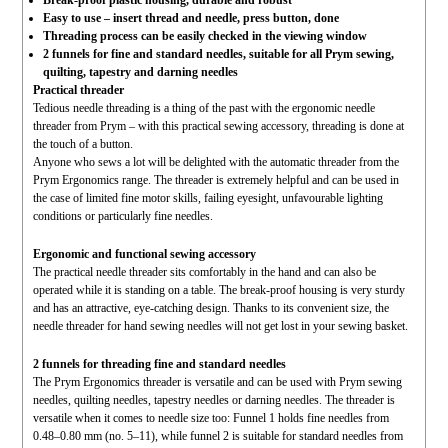
Easy to use – insert thread and needle, press button, done
Threading process can be easily checked in the viewing window
2 funnels for fine and standard needles, suitable for all Prym sewing,
quilting, tapestry and darning needles
Practical threader
Tedious needle threading is a thing of the past with the ergonomic needle
threader from Prym – with this practical sewing accessory, threading is done at
the touch of a button.
Anyone who sews a lot will be delighted with the automatic threader from the
Prym Ergonomics range. The threader is extremely helpful and can be used in
the case of limited fine motor skills, failing eyesight, unfavourable lighting
conditions or particularly fine needles.
Ergonomic and functional sewing accessory
The practical needle threader sits comfortably in the hand and can also be
operated while it is standing on a table. The break-proof housing is very sturdy
and has an attractive, eye-catching design. Thanks to its convenient size, the
needle threader for hand sewing needles will not get lost in your sewing basket.
2 funnels for threading fine and standard needles
The Prym Ergonomics threader is versatile and can be used with Prym sewing
needles, quilting needles, tapestry needles or darning needles. The threader is
versatile when it comes to needle size too: Funnel 1 holds fine needles from
0.48–0.80 mm (no. 5–11), while funnel 2 is suitable for standard needles from