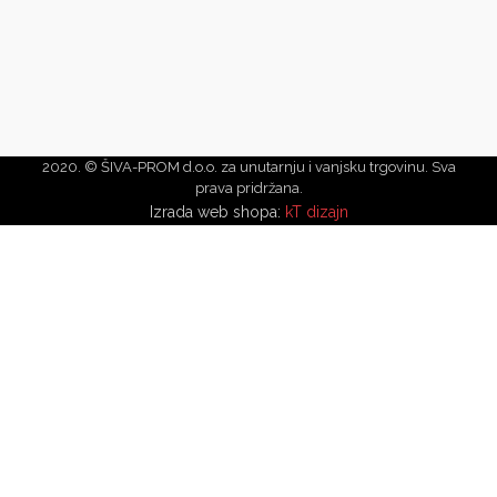
2020. © ŠIVA-PROM d.o.o. za unutarnju i vanjsku trgovinu. Sva
prava pridržana.
Izrada web shopa:
kT dizajn