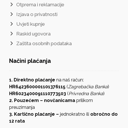
Otprema i reklamacije
Izjava o privatnosti
Uvjeti kupnje
Raskid ugovora
Zaštita osobnih podataka
Načini plaćanja
1. Direktno plaćanje
na naš račun:
HR6423600001101376115
(
Zagrebačka Banka
)
HR6023400091110773503
(
Privredna Banka
)
2. Pouzećem – novčanicama
prilikom
preuzimanja
3. Kartično plaćanje –
jednokratno ili
obročno do
12 rata