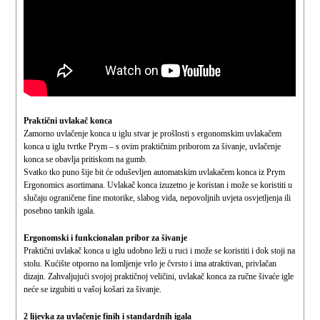
Praktični uvlakač konca
Zamorno uvlačenje konca u iglu stvar je prošlosti s ergonomskim uvlakačem
konca u iglu tvrtke Prym – s ovim praktičnim priborom za šivanje, uvlačenje
konca se obavlja pritiskom na gumb.
Svatko tko puno šije bit će oduševljen automatskim uvlakačem konca iz Prym
Ergonomics asortimana. Uvlakač konca izuzetno je koristan i može se koristiti u
slučaju ograničene fine motorike, slabog vida, nepovoljnih uvjeta osvjetljenja ili
posebno tankih igala.
Ergonomski i funkcionalan pribor za šivanje
Praktični uvlakač konca u iglu udobno leži u ruci i može se koristiti i dok stoji na
stolu. Kućište otporno na lomljenje vrlo je čvrsto i ima atraktivan, privlačan
dizajn. Zahvaljujući svojoj praktičnoj veličini, uvlakač konca za ručne šivaće igle
neće se izgubiti u vašoj košari za šivanje.
2 lijevka za uvlačenje finih i standardnih igala