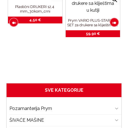
Plastični DRUKERI 12,4 
mm_30kom_crni
4,50
€
Prym VARIO PLUS-STARTER 
SET za drukere sa kliještima u 
kutiji
59,90
€
m 
 
r
SVE KATEGORIJE
Pozamanterija Prym
ŠIVAĆE MAŠINE