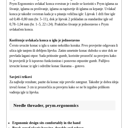
Prym Ergonomics uvlakač konca svestran je i može se koristiti s Prym iglama za
šivanje, iglama za prošivanje, iglama za tapiserije ili iglama za krpanje. Uvlakač
konca je također svestran kada je u pitanju veličina igle: Lijevak 1 drži fine igle
od 0,48–0,80 mm (br. 5–11), dok je lijevak 2 prikladan za standardne igle od
0,78–1,04 mm (br. 1–5, 22 i 24). Praktično šivanje je jednostavno s Prym
uvlakačem konca.
Korištenje uvlakača konca u iglu je jednostavno
Čvrsto uvucite konac u iglu u samo nekoliko koraka: Prvo provjerite odgovara li
ušica igle tanjem ili debljem lijevku. Zatim umetnite konac duboko u utor dok ne
prevlada lagani otpor. Sada pritisnite gumb, koristite prozorčić za provjeru kako
bi provjerili je li ispravno funkcionirao i ponovno otpustite gumb. Pažljivo
izvucite konac iz igle i odrežite konac škarama – gotovo.
Savjeti i trikovi
Za najbolje rezultate, pazite da konac nije previše zategnut. Također je dobra ideja
izvući konac 3 cm iz prozorčića za provjeru kako se ne bi izgubio prilikom
vađenja igle iz lijevka.
Needle threader, prym.ergonomics
Ergonomic design sits comfortably in the hand
Break-proof plastic housing, durable and robust