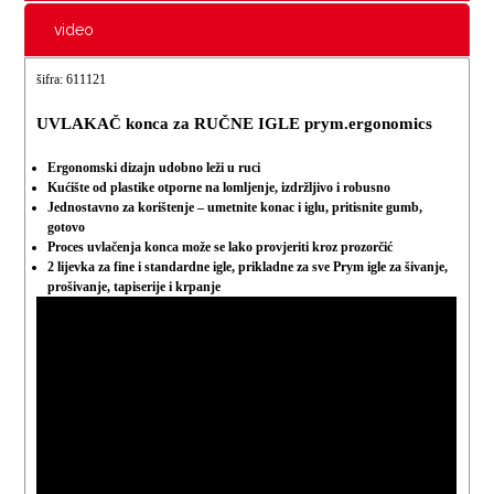
video
šifra: 611121
UVLAKAČ konca za RUČNE IGLE prym.ergonomics
Ergonomski dizajn udobno leži u ruci
Kućište od plastike otporne na lomljenje, izdržljivo i robusno
Jednostavno za korištenje – umetnite konac i iglu, pritisnite gumb,
gotovo
Proces uvlačenja konca može se lako provjeriti kroz prozorčić
2 lijevka za fine i standardne igle, prikladne za sve Prym igle za šivanje,
prošivanje, tapiserije i krpanje