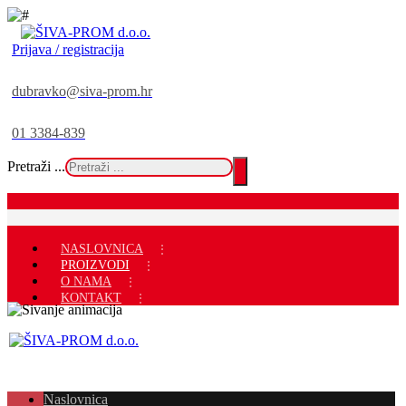
Prijava / registracija
dubravko@siva-prom.hr
01 3384-839
Pretraži ...
NASLOVNICA
PROIZVODI
O NAMA
KONTAKT
Naslovnica