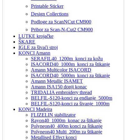
Printable Sticker
Design Collections
Podloge za ScanNCut CM900
Pribor za Scan-N-Cut2 CM900
LUTKE krojačke
ŠKARE
IGLE za šivaći stroj
KONCI Amann
SERAFIL40_1200m_konci za kožu
ISACORD40_1000m_konci za štikanje
Amann Multicolor ISACORD
ISACORD40_5000m_konci za štikanje
Amann Metallic ISAMET
Amann ISA150 donji konac
TRIDALIA embroidery thread
BELFIL-S120-konci za endlanje_5000m
BELFIL-S120-konci za šivanje_1000m
KONCI Madeira
FLIZELIN stabilizator
Rayon40_1000m_konac za štikanje
Polyneon40_400m konci za štikanje
Polyneon40 Multi_200m za štikanje
Metallised Effect konci