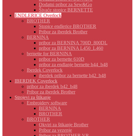
Dodatni pribor za Sew&Go
Šivaće stopice BERNETTE
ENDLERICE Overlock
BROTHER
Stopice endlerice BROTHER
Pribor za iberdek Brother
BERNINA
pribor za BERNINA 700D_800DL
pribor za BERNINA L450_L460
bernette for BERNINA
pribor za bernette 610D
pribor za endlanje bernette b44_b48
Iberdek Coverlock
iberdek pribor za bernette b42_b48
IBERDEK Coverlock
pribor za iberdek b42_b48
Pribor za iberdek Brother
Strojevi za štikanje
Embroidery software
BERNINA
BROTHER
BROTHER
Okviri za štikanje Brother
Pribor za vezenje
Pribor za BROTHER VR