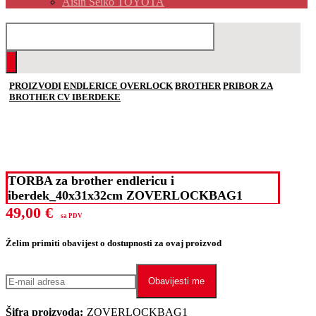
Aisin Seiko TOYOTA
PROIZVODI
ENDLERICE OVERLOCK
BROTHER
PRIBOR ZA
BROTHER CV IBERDEKE
TORBA za brother endlericu i
iberdek_40x31x32cm ZOVERLOCKBAG1
49,00
€
sa PDV
Želim primiti obavijest o dostupnosti za ovaj proizvod
Obavijesti me
Šifra proizvoda:
ZOVERLOCKBAG1