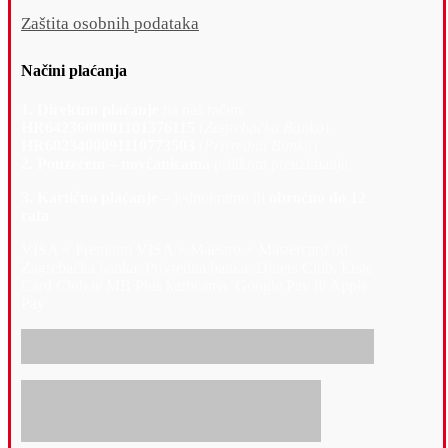
Zaštita osobnih podataka
Načini plaćanja
1. Direktno plaćanje
na naš račun:
HR6423600001101376115
(
Zagrebačka Banka
)
HR6023400091110773503
(
Privredna Banka
)
2. Pouzećem – novčanicama
prilikom preuzimanja
3. Kartično plaćanje –
jednokratno ili
obročno do 12
rata
VISA + Premium VISA + Maestro + Mastercard od
Zagrebačka banka, Privredna banka, Diners Club, Erste
Card Club te MB Plus karticama, Google Pay ili Apple
Pay