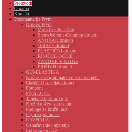
Proizvodi
O nama
Kontakt
Pozamanterija Prym
Drukeri Prym
Vario Creative Tool
Sport-Jedrenje-Camping drukeri
ANORAK drukeri
JERSEY drukeri
PLASTIČNI drukeri
RINČICE-OČICE
ZAKOVICE-NITNE
PRIŠIVNI drukeri
GUMILASTIKA
Košarice za grudnjake i push-up umetci
Elastični i specijalni konci
Pomponi
Prym LOVE
Tapetarski pribor i igle
Kružni noževi za rezanje
Podloge za kružni nož
Prym Ergonomics
RAVNALA
Označavanje i mjerenje
Lutke za krojače