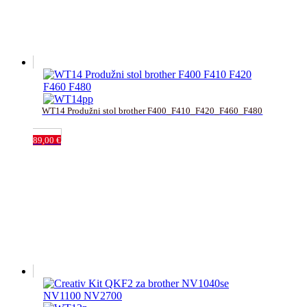
WT14 Produžni stol brother F400_F410_F420_F460_F480
89,00
€