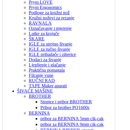
Prym LOVE
Prym Ergonomics
Podloge za kružni nož
Kružni noževi za rezanje
RAVNALA
Označavanje i mjerenje
Lutke za krojače
ŠKARE
IGLE za strojno šivanje
IGLE za ručno šivanje
IGLE pribadače i ziherice
Dodaci za šivanje
Ljepljenje i glačanje
Praktična pomagala
Filcanje vune
RUČNI RAD
TAPE Maker aparati
ŠIVAĆE MAŠINE
BROTHER
Stopice i pribor BROTHER
Pribor za brother PQ1600s
BERNINA
pribor za BERNINA 5mm cik-cak
pribor za BERNINA 9mm cik-cak