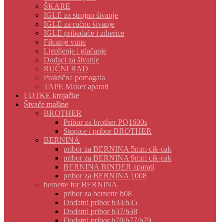
ŠKARE
IGLE za strojno šivanje
IGLE za ručno šivanje
IGLE pribadače i ziherice
Filcanje vune
Ljepljenje i glačanje
Dodaci za šivanje
RUČNI RAD
Praktična pomagala
TAPE Maker aparati
LUTKE krojačke
Šivaće mašine
BROTHER
Pribor za brother PQ1600s
Stopice i pribor BROTHER
BERNINA
pribor za BERNINA 5mm cik-cak
pribor za BERNINA 9mm cik-cak
BERNINA BINDER aparati
pribor za BERNINA 1008
bernette for BERNINA
pribor za bernette b08
Dodatni pribor b33/b35
Dodatni pribor b37/b38
Dodatni pribor b70/b77/b79