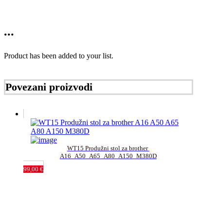
...
Product has been added to your list.
Povezani proizvodi
WT15 Produžni stol za brother 
A16_A50_A65_A80_A150_M380D
99,00
€