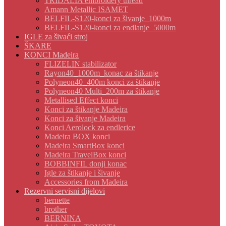
TRIDALIA embroidery thread
Amann Metallic ISAMET
BELFIL-S120-konci za šivanje_1000m
BELFIL-S120-konci za endlanje_5000m
IGLE za šivaći stroj
ŠKARE
KONCI Madeira
FLIZELIN stabilizator
Rayon40_1000m_konac za štikanje
Polyneon40_400m konci za štikanje
Polyneon40 Multi_200m za štikanje
Metallised Effect konci
Konci za štikanje Madeira
Konci za šivanje Madeira
Konci Aerolock za endlerice
Madeira BOX konci
Madeira SmartBox konci
Madeira TravelBox konci
BOBBINFIL donji konac
Igle za štikanje i šivanje
Accessories from Madeira
Rezervni servisni dijelovi
bernette
brother
BERNINA