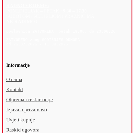
RADNO VRIJEME:
PONEDJELJAK – PETAK :
9.30 – 17.30
SUBOTOM / NEDJELJOM i PRAZNICIMA :
NE RADIMO !
poslovnica 
ZATVORENA: petak 19
.06. do 23.06.26
ZATVORENO zbog GODIŠNJEG ODMORA
od 26.07.2026 - 11.08.2026
Informacije
O nama
Kontakt
Otprema i reklamacije
Izjava o privatnosti
Uvjeti kupnje
Raskid ugovora