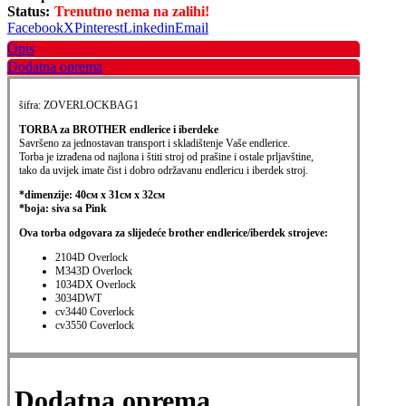
Status:
Trenutno nema na zalihi!
Facebook
X
Pinterest
Linkedin
Email
Opis
Dodatna oprema
šifra: ZOVERLOCKBAG1
TORBA
za
BROTHER endlerice i iberdeke
Savršeno za jednostavan transport i skladištenje Vaše endlerice.
T
orba je izrađena od najlona i štiti stroj od prašine i ostale prljavštine,
tako da uvijek imate čist i dobro održavanu endlericu i iberdek stroj.
*dimenzije: 40cм x 31cм x 32cм
*boja: siva sa Pink
Ova torba odgovara za slijedeće brother endlerice/iberdek strojeve:
2104D Overlock
M343D Overlock
1034DX Overlock
3034DWT
cv3440 Coverlock
cv3550 Coverlock
Dodatna oprema