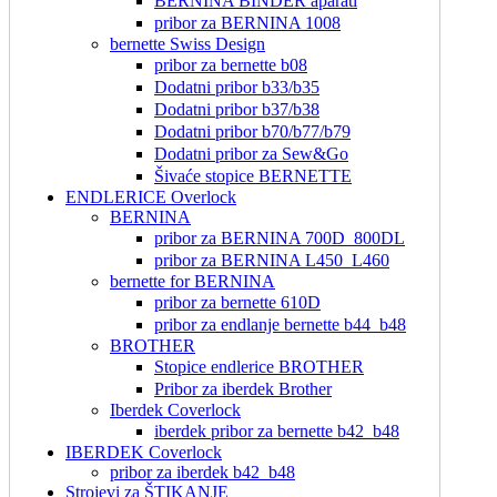
BERNINA BINDER aparati
pribor za BERNINA 1008
bernette Swiss Design
pribor za bernette b08
Dodatni pribor b33/b35
Dodatni pribor b37/b38
Dodatni pribor b70/b77/b79
Dodatni pribor za Sew&Go
Šivaće stopice BERNETTE
ENDLERICE Overlock
BERNINA
pribor za BERNINA 700D_800DL
pribor za BERNINA L450_L460
bernette for BERNINA
pribor za bernette 610D
pribor za endlanje bernette b44_b48
BROTHER
Stopice endlerice BROTHER
Pribor za iberdek Brother
Iberdek Coverlock
iberdek pribor za bernette b42_b48
IBERDEK Coverlock
pribor za iberdek b42_b48
Strojevi za ŠTIKANJE