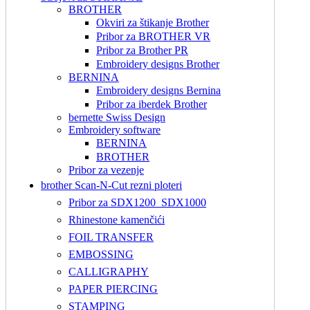
BROTHER
Okviri za štikanje Brother
Pribor za BROTHER VR
Pribor za Brother PR
Embroidery designs Brother
BERNINA
Embroidery designs Bernina
Pribor za iberdek Brother
bernette Swiss Design
Embroidery software
BERNINA
BROTHER
Pribor za vezenje
brother Scan-N-Cut rezni ploteri
Pribor za SDX1200_SDX1000
Rhinestone kamenčići
FOIL TRANSFER
EMBOSSING
CALLIGRAPHY
PAPER PIERCING
STAMPING