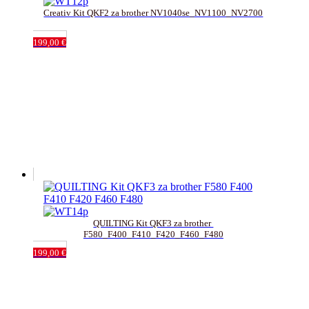
Creativ Kit QKF2 za brother NV1040se_NV1100_NV2700
199,00
€
QUILTING Kit QKF3 za brother 
F580_F400_F410_F420_F460_F480
199,00
€