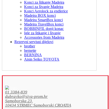
Konci za štikanje Madeira
Konci za šivanje Madeira
Konci Aerolock za endlerice
Madeira BOX konci
Madeira SmartBox konci
Madeira TravelBox konci
BOBBINFIL donji konac
Igle za štikanje i šivanje
Accessories from Madeira
Rezervni servisni dijelovi
brother
bernette
BERNINA
Aisin Seiko TOYOTA
01 3384-839
dubravko@siva-prom.hr
Samoborska 23,
10434 STRMEC Samoborski CROATIA