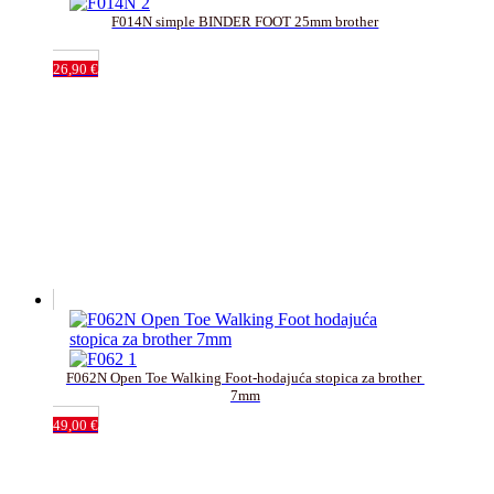
F014N simple BINDER FOOT 25mm brother
26,90
€
F062N Open Toe Walking Foot-hodajuća stopica za brother 
7mm
49,00
€