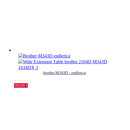
brother M343D – endlerica
389,00
€