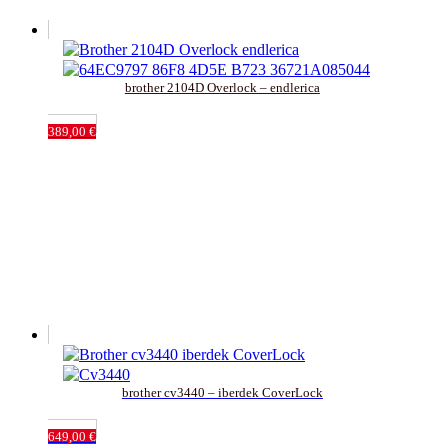
brother 2104D Overlock – endlerica
389,00
€
brother cv3440 – iberdek CoverLock
649,00
€