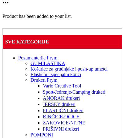
...
Product has been added to your list.
SVE KATEGORIJE
Pozamanterija Prym
GUMILASTIKA
Košarice za grudnjake i push-up umetci
Elastični i specijalni konci
Drukeri Prym
Vario Creative Tool
Sport-Jedrenje-Camping drukeri
ANORAK drukeri
JERSEY drukeri
PLASTIČNI drukeri
RINČICE-OČICE
ZAKOVICE-NITNE
PRIŠIVNI drukeri
POMPONI