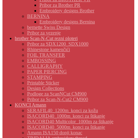
Pribor za Brother PR
Embroidery designs Brother
BERNINA
Embroidery designs Bernina
bernette Swiss Design
Pribor za vezenje
brother Scan-N-Cut rezni ploteri
Pribor za SDX1200_SDX1000
Rhinestone kamenčići
FOIL TRANSFER
EMBOSSING
CALLIGRAPHY
PAPER PIERCING
STAMPING
Printable Sticker
Design Collections
Podloge za ScanNCut CM900
Pribor za Scan-N-Cut2 CM900
KONCI Amann
SERAFIL40_1200m_konci za kožu
ISACORD40_1000m_konci za štikanje
ISACORD40 Multicolor_1000m za štikanje
ISACORD40_5000m_konci za štikanje
Amann ISA150 donji konac