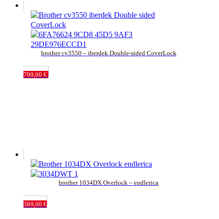
brother cv3550 – iberdek Double-sided CoverLock
799,00
€
brother 1034DX Overlock – endlerica
389,00
€