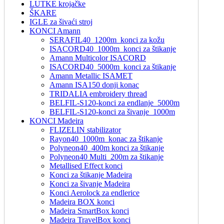
LUTKE krojačke
ŠKARE
IGLE za šivaći stroj
KONCI Amann
SERAFIL40_1200m_konci za kožu
ISACORD40_1000m_konci za štikanje
Amann Multicolor ISACORD
ISACORD40_5000m_konci za štikanje
Amann Metallic ISAMET
Amann ISA150 donji konac
TRIDALIA embroidery thread
BELFIL-S120-konci za endlanje_5000m
BELFIL-S120-konci za šivanje_1000m
KONCI Madeira
FLIZELIN stabilizator
Rayon40_1000m_konac za štikanje
Polyneon40_400m konci za štikanje
Polyneon40 Multi_200m za štikanje
Metallised Effect konci
Konci za štikanje Madeira
Konci za šivanje Madeira
Konci Aerolock za endlerice
Madeira BOX konci
Madeira SmartBox konci
Madeira TravelBox konci