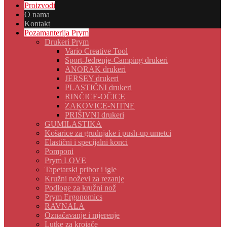
Proizvodi
O nama
Kontakt
Pozamanterija Prym
Drukeri Prym
Vario Creative Tool
Sport-Jedrenje-Camping drukeri
ANORAK drukeri
JERSEY drukeri
PLASTIČNI drukeri
RINČICE-OČICE
ZAKOVICE-NITNE
PRIŠIVNI drukeri
GUMILASTIKA
Košarice za grudnjake i push-up umetci
Elastični i specijalni konci
Pomponi
Prym LOVE
Tapetarski pribor i igle
Kružni noževi za rezanje
Podloge za kružni nož
Prym Ergonomics
RAVNALA
Označavanje i mjerenje
Lutke za krojače