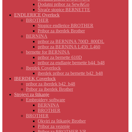
Dodatni pribor za Sew&Go
Šivaće stopice BERNETTE
ENDLERICE Overlock
BROTHER
Stopice endlerice BROTHER
Pribor za iberdek Brother
BERNINA
pribor za BERNINA 700D_800DL
pribor za BERNINA L450_L460
bernette for BERNINA
pribor za bernette 610D
pribor za endlanje bernette b44_b48
Iberdek Coverlock
iberdek pribor za bernette b42_b48
IBERDEK Coverlock
pribor za iberdek b42_b48
Pribor za iberdek Brother
Strojevi za štikanje
Embroidery software
BERNINA
BROTHER
BROTHER
Okviri za štikanje Brother
Pribor za vezenje
Pribor za BROTHER VR