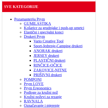
SVE KATEGORIJE
Pozamanterija Prym
GUMILASTIKA
Košarice za grudnjake i push-up umetci
Elastični i specijalni konci
Drukeri Prym
Vario Creative Tool
Sport-Jedrenje-Camping drukeri
ANORAK drukeri
JERSEY drukeri
PLASTIČNI drukeri
RINČICE-OČICE
ZAKOVICE-NITNE
PRIŠIVNI drukeri
POMPONI
Prym LOVE
Prym Ergonomics
Podloge za kružni nož
Kružni noževi za rezanje
RAVNALA
Označavanje i mjerenje