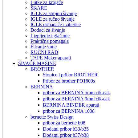
Lutke za krojače
ŠKARE
IGLE za strojno šivanje
IGLE za ručno šivanje
IGLE pribadače i ziherice
Dodaci za šivanje
Ljepljenje i glačanje
Praktična pomagala
Filcanje vune
RUČNI RAD
TAPE Maker aparati
ŠIVAĆE MAŠINE
BROTHER
Stopice i pribor BROTHER
Pribor za brother PQ1600s
BERNINA
pribor za BERNINA 5mm cik-cak
pribor za BERNINA 9mm cik-cak
BERNINA BINDER aparati
pribor za BERNINA 1008
bernette Swiss Design
pribor za bernette b08
Dodatni pribor b33/b35
Dodatni pribor b37/b38