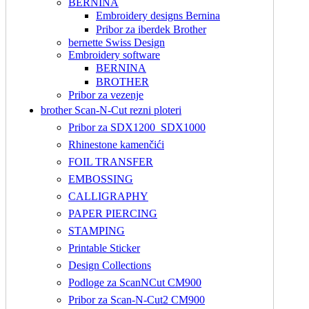
BERNINA
Embroidery designs Bernina
Pribor za iberdek Brother
bernette Swiss Design
Embroidery software
BERNINA
BROTHER
Pribor za vezenje
brother Scan-N-Cut rezni ploteri
Pribor za SDX1200_SDX1000
Rhinestone kamenčići
FOIL TRANSFER
EMBOSSING
CALLIGRAPHY
PAPER PIERCING
STAMPING
Printable Sticker
Design Collections
Podloge za ScanNCut CM900
Pribor za Scan-N-Cut2 CM900