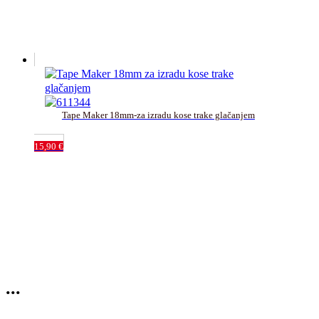
Tape Maker 18mm-za izradu kose trake glačanjem
15,90
€
...