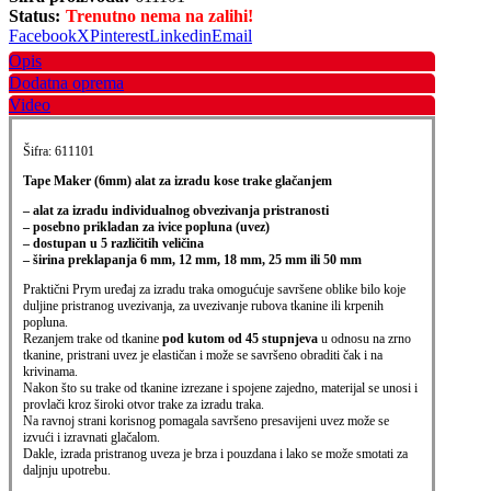
Status:
Trenutno nema na zalihi!
Facebook
X
Pinterest
Linkedin
Email
Opis
Dodatna oprema
Video
Šifra: 611101
Tape Maker (6mm) alat za izradu kose trake glačanjem
– alat za izradu individualnog obvezivanja pristranosti
– posebno prikladan za ivice popluna (uvez)
– dostupan u 5 različitih veličina
– širina preklapanja 6 mm, 12 mm, 18 mm, 25 mm ili 50 mm
Praktični Prym uređaj za izradu traka omogućuje savršene oblike bilo koje
duljine
pristranog uvezivanja, za uvezivanje rubova tkanine ili krpenih
popluna.
Rezanjem trake od tkanine
pod kutom od 45 stupnjeva
u odnosu na zrno
tkanine,
pristrani uvez je elastičan i može se savršeno obraditi čak i na
krivinama.
Nakon što su trake od tkanine izrezane i spojene zajedno, materijal se unosi i
provlači
kroz široki otvor trake za izradu traka.
Na ravnoj strani korisnog pomagala savršeno presavijeni uvez može se
izvući
i izravnati glačalom.
Dakle, izrada pristranog uveza je brza i pouzdana i lako se može
smotati za
daljnju upotrebu.