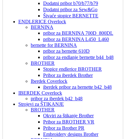
Dodatni pribor b70/b77/b79
Dodatni pribor za Sew&Go
Šivaće stopice BERNETTE
ENDLERICE Overlock
BERNINA
pribor za BERNINA 700D_800DL
pribor za BERNINA L450_L460
bernette for BERNINA
pribor za bernette 610D
pribor za endlanje bernette b44_b48
BROTHER
Stopice endlerice BROTHER
Pribor za iberdek Brother
Iberdek Coverlock
iberdek pribor za bernette b42_b48
IBERDEK Coverlock
pribor za iberdek b42_b48
Strojevi za ŠTIKANJE
BROTHER
Okviri za štikanje Brother
Pribor za BROTHER VR
Pribor za Brother PR
Embroidery designs Brother