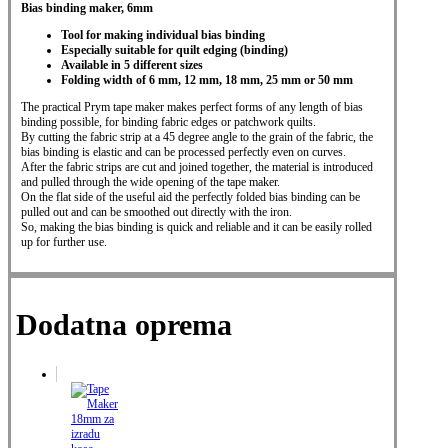
Bias binding maker, 6mm
Tool for making individual bias binding
Especially suitable for quilt edging (binding)
Available in 5 different sizes
Folding width of 6 mm, 12 mm, 18 mm, 25 mm or 50 mm
The practical Prym tape maker makes perfect forms of any length of bias
binding possible,
for binding fabric edges or patchwork quilts.
By cutting the fabric strip at a 45 degree angle to the grain of the fabric,
the
bias binding is elastic and can be processed perfectly even on curves.
After the fabric strips are cut and joined together, the material is introduced
and pulled
through the wide opening of the tape maker.
On the flat side of the useful aid the perfectly folded bias binding can
be
pulled out and can be smoothed out directly with the iron.
So, making the bias binding is quick and reliable and it can be easily rolled
up for further use.
Dodatna oprema