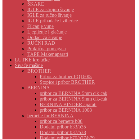
ŠKARE
IGLE za strojno šivanje
IGLE za ručno šivanje
IGLE pribadače i ziherice
Filcanje vune
Ljepljenje i glačanje
Dodaci za šivanje
RUČNI RAD
Praktična pomagala
TAPE Maker aparati
LUTKE krojačke
Šivaće mašine
BROTHER
Pribor za brother PQ1600s
Stopice i pribor BROTHER
BERNINA
pribor za BERNINA 5mm cik-cak
pribor za BERNINA 9mm cik-cak
BERNINA BINDER aparati
pribor za BERNINA 1008
bernette for BERNINA
pribor za bernette b08
Dodatni pribor b33/b35
Dodatni pribor b37/b38
Dodatni pribor b70/b77/b79