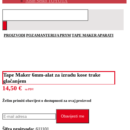
Aisin Seiko TOYOTA
PROIZVODI
POZAMANTERIJA PRYM
TAPE MAKER APARATI
Tape Maker 6mm-alat za izradu kose trake
glačanjem
14,50
€
sa PDV
Želim primiti obavijest o dostupnosti za ovaj proizvod
Obavijesti me
Šifra proizvoda:
611101