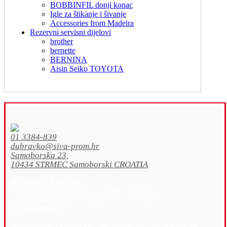
BOBBINFIL donji konac
Igle za štikanje i šivanje
Accessories from Madeira
Rezervni servisni dijelovi
brother
bernette
BERNINA
Aisin Seiko TOYOTA
01 3384-839
dubravko@siva-prom.hr
Samoborska 23,
10434 STRMEC Samoborski CROATIA
RADNO VRIJEME:
PONEDJELJAK – PETAK :
9.30 – 17.30
SUBOTOM / NEDJELJOM i PRAZNICIMA :
NE RADIMO !
poslovnica 
ZATVORENA: petak 19
.06. do 23.06.26