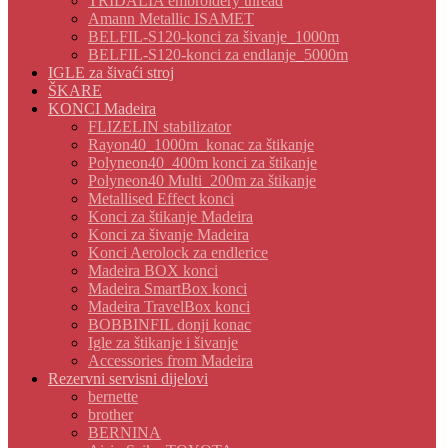
TRIDALIA embroidery thread
Amann Metallic ISAMET
BELFIL-S120-konci za šivanje_1000m
BELFIL-S120-konci za endlanje_5000m
IGLE za šivaći stroj
ŠKARE
KONCI Madeira
FLIZELIN stabilizator
Rayon40_1000m_konac za štikanje
Polyneon40_400m konci za štikanje
Polyneon40 Multi_200m za štikanje
Metallised Effect konci
Konci za štikanje Madeira
Konci za šivanje Madeira
Konci Aerolock za endlerice
Madeira BOX konci
Madeira SmartBox konci
Madeira TravelBox konci
BOBBINFIL donji konac
Igle za štikanje i šivanje
Accessories from Madeira
Rezervni servisni dijelovi
bernette
brother
BERNINA