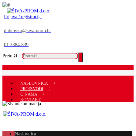
Prijava / registracija
dubravko@siva-prom.hr
01 3384-839
Pretraži ...
NASLOVNICA
PROIZVODI
O NAMA
KONTAKT
Naslovnica