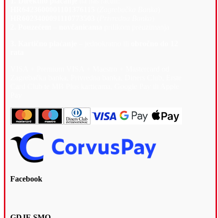
1. Direktno plaćanje
na naš račun:
HR6423600001101376115
(
Zagrebačka Banka
)
HR6023400091110773503
(
Privredna Banka
)
2. Pouzećem – novčanicama
prilikom preuzimanja
3. Kartično plaćanje –
jednokratno ili
obročno do 12
rata
VISA + Premium VISA + Maestro + Mastercard od
Zagrebačka banka, Privredna banka, Diners Club, Erste
Card Club te MB Plus karticama, Google Pay ili Apple
Pay
Facebook
GDJE SMO