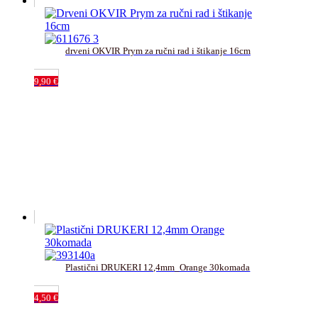
drveni OKVIR Prym za ručni rad i štikanje 16cm﻿
9,90
€
Plastični DRUKERI 12,4mm_Orange 30komada
4,50
€