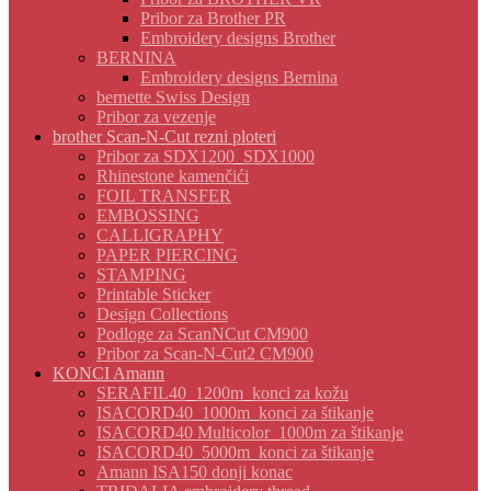
Pribor za Brother PR
Embroidery designs Brother
BERNINA
Embroidery designs Bernina
bernette Swiss Design
Pribor za vezenje
brother Scan-N-Cut rezni ploteri
Pribor za SDX1200_SDX1000
Rhinestone kamenčići
FOIL TRANSFER
EMBOSSING
CALLIGRAPHY
PAPER PIERCING
STAMPING
Printable Sticker
Design Collections
Podloge za ScanNCut CM900
Pribor za Scan-N-Cut2 CM900
KONCI Amann
SERAFIL40_1200m_konci za kožu
ISACORD40_1000m_konci za štikanje
ISACORD40 Multicolor_1000m za štikanje
ISACORD40_5000m_konci za štikanje
Amann ISA150 donji konac