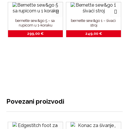
bernette sew&go 5 – sa 
bernette sew&go 1 – šivaći 
rupicom u 1-koraku
stroj
299,00
€
249,00
€
Povezani proizvodi