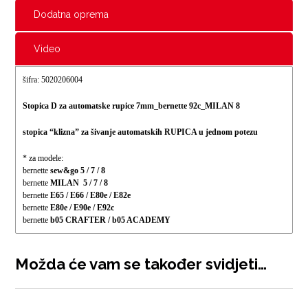
Dodatna oprema
Video
šifra: 5020206004
Stopica D za automatske rupice 7mm_bernette 92c_MILAN 8
stopica “klizna” za šivanje automatskih RUPICA u jednom potezu
* za modele:
bernette
sew&go 5 / 7 / 8
bernette
MILAN 5 / 7 / 8
bernette
E65 / E66 / E80e / E82e
bernette
E80e / E90e / E92c
bernette
b05 CRAFTER / b05 ACADEMY
Možda će vam se također svidjeti…