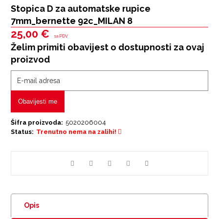
Stopica D za automatske rupice
7mm_bernette 92c_MILAN 8
25,00
€
sa PDV
Želim primiti obavijest o dostupnosti za ovaj
proizvod
Obavijesti me
Šifra proizvoda:
5020206004
Status:
Trenutno nema na zalihi!
Opis