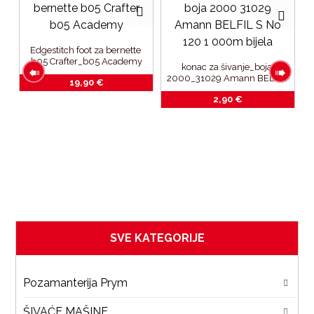
Edgestitch foot za bernette 
b05 Crafter_b05 Academy
konac za šivanje_boja 
2000_31029 Amann BELFIL-
19,90
€
S No.120_1.000m_bijela
2,90
€
SVE KATEGORIJE
Pozamanterija Prym
ŠIVAĆE MAŠINE