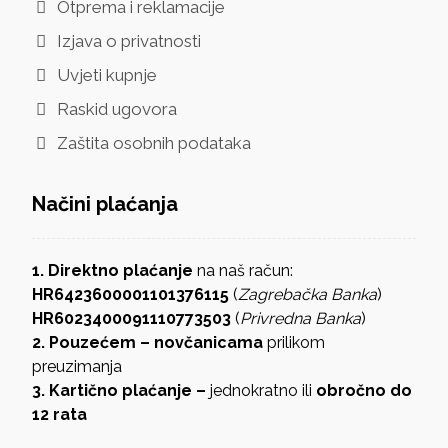
Otprema i reklamacije
Izjava o privatnosti
Uvjeti kupnje
Raskid ugovora
Zaštita osobnih podataka
Načini plaćanja
1. Direktno plaćanje
na naš račun:
HR6423600001101376115
(
Zagrebačka Banka
)
HR6023400091110773503
(
Privredna Banka
)
2. Pouzećem – novčanicama
prilikom
preuzimanja
3. Kartično plaćanje –
jednokratno ili
obročno do
12 rata