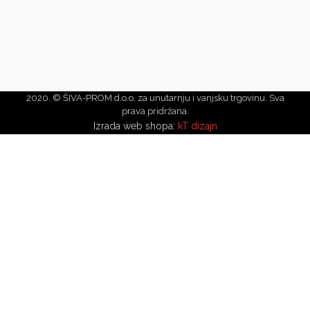
2020. © ŠIVA-PROM d.o.o. za unutarnju i vanjsku trgovinu. Sva
prava pridržana.
Izrada web shopa:
kT dizajn